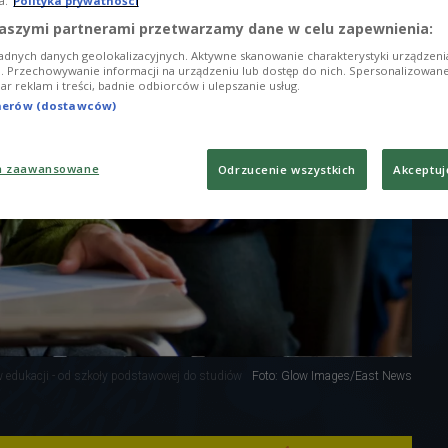
a.
Polityka prywatności
aszymi partnerami przetwarzamy dane w celu zapewnienia:
adnych danych geolokalizacyjnych. Aktywne skanowanie charakterystyki urządzen
ji. Przechowywanie informacji na urządzeniu lub dostęp do nich. Spersonalizowane
iar reklam i treści, badnie odbiorców i ulepszanie usług.
tnerów (dostawców)
a zaawansowane
Odrzucenie wszystkich
Akceptuj
 edukacji - od szkoły podstawowej do studiów
Foto: Glow Images/East News