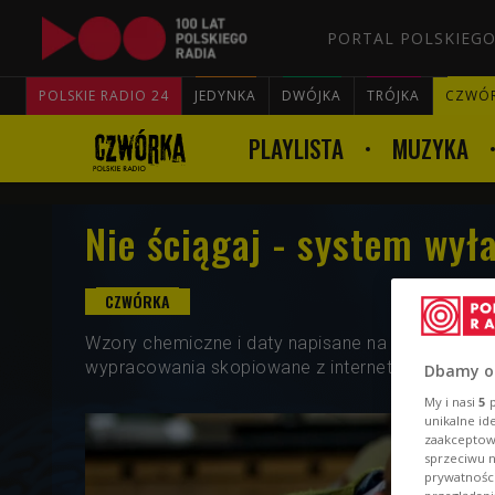
PORTAL POLSKIEGO
POLSKIE RADIO 24
JEDYNKA
DWÓJKA
TRÓJKA
CZWÓ
PLAYLISTA
MUZYKA
Nie ściągaj - system wyła
Wzory chemiczne i daty napisane na paznokciach 
wypracowania skopiowane z internetu. Tak radzą
Dbamy o
My i nasi
5
p
unikalne id
zaakceptowa
sprzeciwu 
prywatnośc