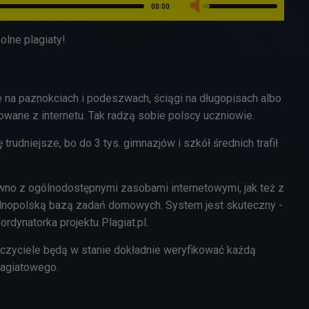
00:00
olne plagiaty!
 na paznokciach i podeszwach, ściągi na długopisach albo
owane z internetu. Tak radzą sobie polscy uczniowie.
 trudniejsze, bo do 3 tys. gimnazjów i szkół średnich trafił
no z ogólnodostępnymi zasobami internetowymi, jak też z
lnopolską bazą zadań domowych. System jest skuteczny -
dynatorka projektu Plagiat.pl.
uczyciele będą w stanie dokładnie weryfikować każdą
lagiatowego.