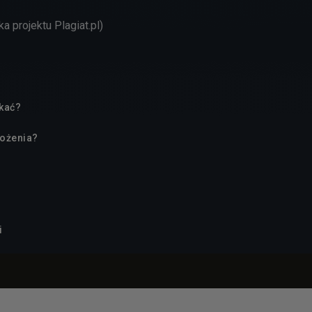
 projektu Plagiat.pl)
ukać?
rożenia?
i