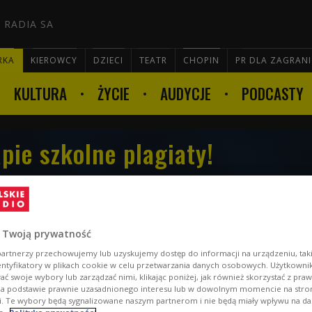
 RADIA SA
RKA
KIEROWCY
DZIECI
TEATR
CHOPIN
PR DLA ZAGRAN
KULTURA
ŻYCIE
AUDYCJE
PODCASTY

pie szkolne plagiaty!
i podeszwach, ściągi na długopisach albo w telefonie,
 sobie polscy uczniowie.
 Twoją prywatność
artnerzy przechowujemy lub uzyskujemy dostęp do informacji na urządzeniu, taki
entyfikatory w plikach cookie w celu przetwarzania danych osobowych. Użytkown
ć swoje wybory lub zarządzać nimi, klikając poniżej, jak również skorzystać z pra
na podstawie prawnie uzasadnionego interesu lub w dowolnym momencie na stroni
i. Te wybory będą sygnalizowane naszym partnerom i nie będą miały wpływu na d