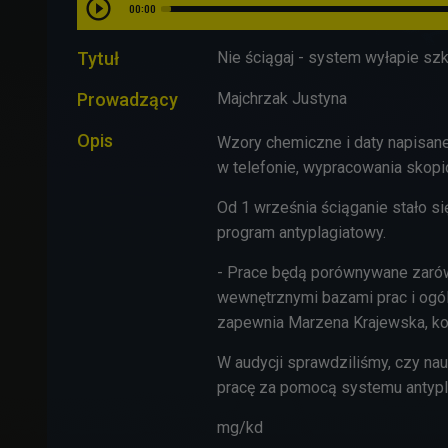
00:00
Tytuł
Nie ściągaj - system wyłapie szk
Prowadzący
Majchrzak Justyna
Opis
Wzory chemiczne i daty napisane
w telefonie, wypracowania skopi
Od 1 września ściąganie stało się
program antyplagiatowy.
- Prace będą porównywane zarów
wewnętrznymi bazami prac i ogó
zapewnia Marzena Krajewska, koor
W audycji sprawdziliśmy, czy na
pracę za pomocą systemu antyp
mg/kd