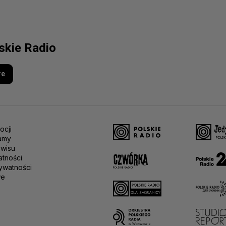
lskie Radio
re
ocji
amy
rwisu
atności
ywatności
we