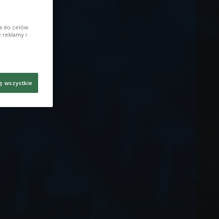
ia do celów
 reklamy i
ę wszystkie