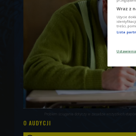
przeglądani
Wraz z n
Użycie dokł
identyfikac
treści, pom
Lista par
Ustawieni
Problem ściągania dotyczy w zasadzie wszystkich etapów
O AUDYCJI