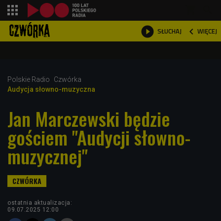
shopping_cart



WIĘCEJ
SŁUCHAJ

Polskie Radio
Czwórka
Audycja słowno-muzyczna
Jan Marczewski będzie
gościem "Audycji słowno-
muzycznej"
ostatnia aktualizacja:
09.07.2025 12:00