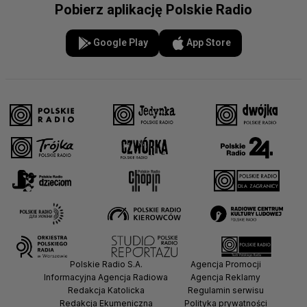
Pobierz aplikację Polskie Radio
Google Play
App Store
Polskie Radio S.A.
Agencja Promocji
Informacyjna Agencja Radiowa
Agencja Reklamy
Redakcja Katolicka
Regulamin serwisu
Redakcja Ekumeniczna
Polityka prywatności