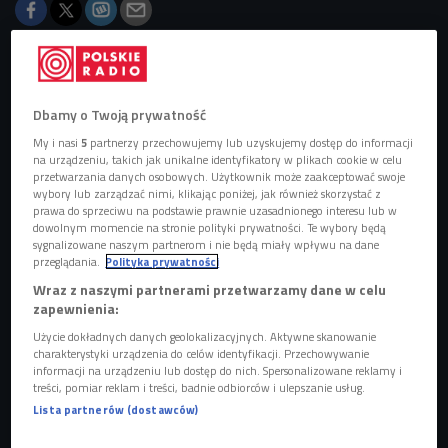
Obserwuj nas na
Google News
Dbamy o Twoją prywatność
Wokalista opowie o swoim najnowszym
My i nasi
5
partnerzy przechowujemy lub uzyskujemy dostęp do informacji
singlu w rozmowie z Damianem Sikorskim.
na urządzeniu, takich jak unikalne identyfikatory w plikach cookie w celu
przetwarzania danych osobowych. Użytkownik może zaakceptować swoje
wybory lub zarządzać nimi, klikając poniżej, jak również skorzystać z
prawa do sprzeciwu na podstawie prawnie uzasadnionego interesu lub w
dowolnym momencie na stronie polityki prywatności. Te wybory będą
sygnalizowane naszym partnerom i nie będą miały wpływu na dane
przeglądania.
Polityka prywatności
Wraz z naszymi partnerami przetwarzamy dane w celu
zapewnienia:
Użycie dokładnych danych geolokalizacyjnych. Aktywne skanowanie
charakterystyki urządzenia do celów identyfikacji. Przechowywanie
informacji na urządzeniu lub dostęp do nich. Spersonalizowane reklamy i
treści, pomiar reklam i treści, badnie odbiorców i ulepszanie usług.
Lista partnerów (dostawców)
Jan Marczewski
Foto: Łukasz Gągulski/ PAP