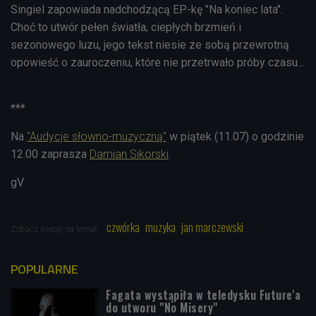
Singiel zapowiada nadchodzącą EP-kę "Na koniec lata".
Choć to utwór pełen światła, ciepłych brzmień i
sezonowego luzu, jego tekst niesie ze sobą przewrotną
opowieść o zauroczeniu, które nie przetrwało próby czasu...
***
Na
"Audycje słowno-muzyczną"
w piątek (11.07) o godzinie
12.00 zaprasza
Damian Sikorski
.
gV
czwórka
muzyka
jan marczewski
Zobacz więcej na temat:
POPULARNE
Fagata wystąpiła w teledysku Future'a
do utworu "No Misery"