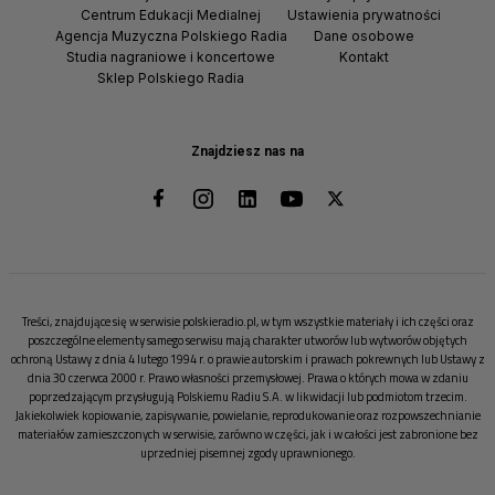
Centrum Edukacji Medialnej
Ustawienia prywatności
Agencja Muzyczna Polskiego Radia
Dane osobowe
Studia nagraniowe i koncertowe
Kontakt
Sklep Polskiego Radia
Znajdziesz nas na
Treści, znajdujące się w serwisie polskieradio.pl, w tym wszystkie materiały i ich części oraz
poszczególne elementy samego serwisu mają charakter utworów lub wytworów objętych
ochroną Ustawy z dnia 4 lutego 1994 r. o prawie autorskim i prawach pokrewnych lub Ustawy z
dnia 30 czerwca 2000 r. Prawo własności przemysłowej. Prawa o których mowa w zdaniu
poprzedzającym przysługują Polskiemu Radiu S.A. w likwidacji lub podmiotom trzecim.
Jakiekolwiek kopiowanie, zapisywanie, powielanie, reprodukowanie oraz rozpowszechnianie
materiałów zamieszczonych w serwisie, zarówno w części, jak i w całości jest zabronione bez
uprzedniej pisemnej zgody uprawnionego.