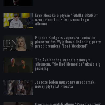
Eryk Moczko o płycie "FAMILY BRAND":
czerpałem fun z tworzenia tego
albumu
Phoebe Bridgers zaprasza fanów do
planetariów. Wyjątkowe listening party
przed premierą "Lost Weekend"
The Avalanches wracają z nowym
albumem. "No Bad Memories" ukaże się
jesienią
Jeszcze jeden muzyczny przedsmak
nowej płyty LA Priesta
Overmono wydali album "Pure Devotion"