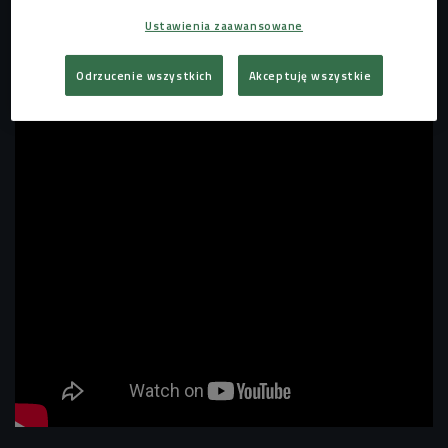
Ustawienia zaawansowane
Gościem "Audycji słowno-muzycznej" będzie Janek
Marczewski, który opowie o swoim najnowszym singlu
Odrzucenie wszystkich
Akceptuję wszystkie
"UV" - słonecznym utworze o nieufności.