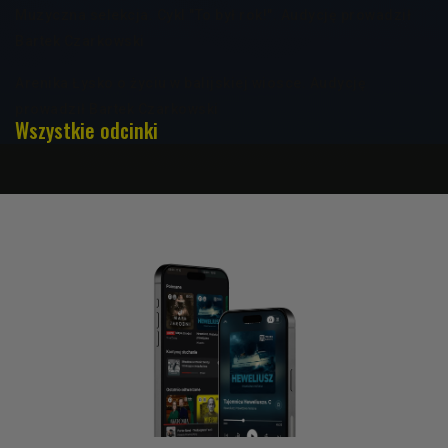
Muzyczna selekcja. Cykl "To był rok!". Audycję prowadził
Bartek Czarkowski
Arenika Łysko o życiu w balijskiej wiosce. Audycję
prowadził Bartek Czarkowski
Wszystkie odcinki