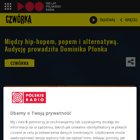
shopping_cart



WIĘCEJ
SŁUCHAJ

Między hip-hopem, popem i alternatywą.
Audycję prowadziła Dominika Płonka
Dbamy o Twoją prywatność
My i nasi
5
partnerzy przechowujemy lub uzyskujemy dostęp do
informacji na urządzeniu, takich jak unikalne identyfikatory w plikach
cookie w celu przetwarzania danych osobowych. Użytkownik może
zaakceptować swoje wybory lub zarządzać nimi, klikając poniżej, jak