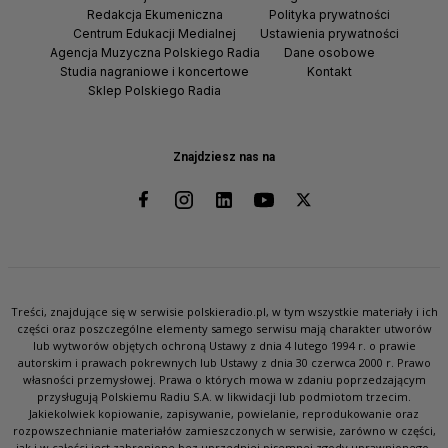
Redakcja Ekumeniczna
Polityka prywatności
Centrum Edukacji Medialnej
Ustawienia prywatności
Agencja Muzyczna Polskiego Radia
Dane osobowe
Studia nagraniowe i koncertowe
Kontakt
Sklep Polskiego Radia
Znajdziesz nas na
Treści, znajdujące się w serwisie polskieradio.pl, w tym wszystkie materiały i ich
części oraz poszczególne elementy samego serwisu mają charakter utworów
lub wytworów objętych ochroną Ustawy z dnia 4 lutego 1994 r. o prawie
autorskim i prawach pokrewnych lub Ustawy z dnia 30 czerwca 2000 r. Prawo
własności przemysłowej. Prawa o których mowa w zdaniu poprzedzającym
przysługują Polskiemu Radiu S.A. w likwidacji lub podmiotom trzecim.
Jakiekolwiek kopiowanie, zapisywanie, powielanie, reprodukowanie oraz
rozpowszechnianie materiałów zamieszczonych w serwisie, zarówno w części,
jak i w całości jest zabronione bez uprzedniej pisemnej zgody uprawnionego.