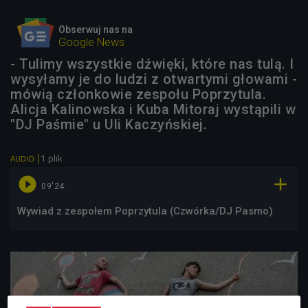
Obserwuj nas na
Google News
- Tulimy wszystkie dźwięki, które nas tulą. I
wysyłamy je do ludzi z otwartymi głowami -
mówią członkowie zespołu Poprzytula.
Alicja Kalinowska i Kuba Mitoraj wystąpili w
"DJ Paśmie" u Uli Kaczyńskiej.
1 plik
AUDIO


09'24
Wywiad z zespołem Poprzytula (Czwórka/DJ Pasmo)