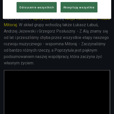
Odrzucenie wszystkich
Akceptuję wszystkie
Trzon zespołu
Poprzytula
tworzą
Alicja Kalinowska
i
Kuba
Mitoraj
. W skład grupy wchodzą także Łukasz Łabuś,
Andrzej Jeżewski i Grzegorz Posłuszny. - Z Alą znamy się
od lat i przeszliśmy chyba przez wszystkie etapy naszego
rozwoju muzycznego - wspomina Mitoraj. - Zaczynaliśmy
od bardzo różnych rzeczy, a Poprzytula jest pięknym
podsumowaniem naszej współpracy, która zaczyna żyć
własnym życiem.