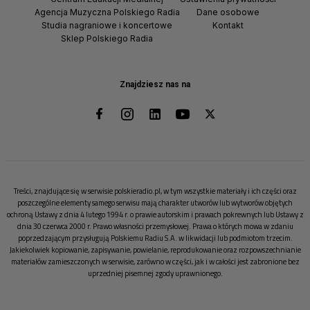
Agencja Muzyczna Polskiego Radia
Dane osobowe
Studia nagraniowe i koncertowe
Kontakt
Sklep Polskiego Radia
Znajdziesz nas na
Treści, znajdujące się w serwisie polskieradio.pl, w tym wszystkie materiały i ich części oraz
poszczególne elementy samego serwisu mają charakter utworów lub wytworów objętych
ochroną Ustawy z dnia 4 lutego 1994 r. o prawie autorskim i prawach pokrewnych lub Ustawy z
dnia 30 czerwca 2000 r. Prawo własności przemysłowej. Prawa o których mowa w zdaniu
poprzedzającym przysługują Polskiemu Radiu S.A. w likwidacji lub podmiotom trzecim.
Jakiekolwiek kopiowanie, zapisywanie, powielanie, reprodukowanie oraz rozpowszechnianie
materiałów zamieszczonych w serwisie, zarówno w części, jak i w całości jest zabronione bez
uprzedniej pisemnej zgody uprawnionego.