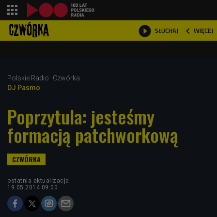
shopping_cart



WIĘCEJ
SŁUCHAJ

Polskie Radio
Czwórka
DJ Pasmo
Poprzytula: jesteśmy
formacją patchworkową
ostatnia aktualizacja:
19.05.2014 09:00