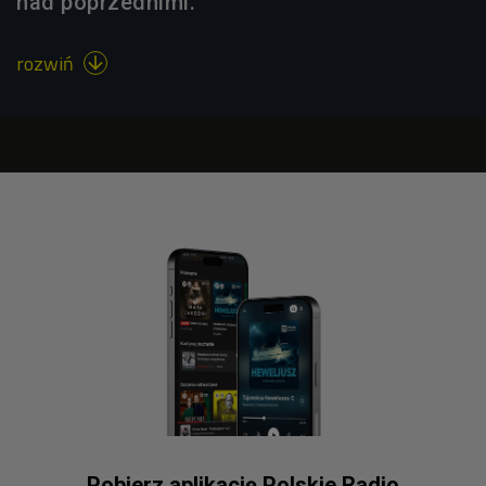
nad poprzednimi.
rozwiń

Pobierz aplikację Polskie Radio