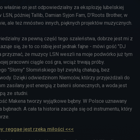
 właśnie on jest odpowiedzialny za eksplozję lubelskiej
w LSN, później Tallib, Damian Syjon Fam, D'Roots Brother, w
wie, ale też mnóstwo innych, pięknych projektów muzycznych.
iedzialny za pewną część tego szaleństwa, dobrze jest mi z
azuje się, że to co robię jest jednak fajne - mówi gość "DJ
a przyznać, że muzycy LSN weszli na moje podwórko już tym
jej pracowni ciągle coś gra, wciąż trwają próby.
o "Słomy" Słomińskiego był zwykłą chałupą, bez
 wody. Dzięki odwiedzinom Niemców, którzy przyjeżdżali do
m zasilany jest energią z baterii słonecznych, a woda jest
pą ze studni.
 gość Makena tworzy wyjątkowe bębny. W Polsce uznawany
a bębnach. A cała ta historia zaczęła się od instrumentu, który
orze.
y: reggae jest rzeką miłości <<<