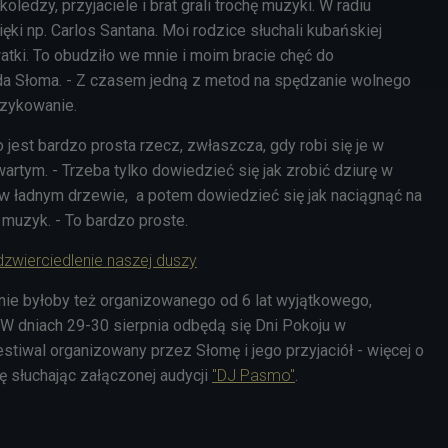
koledzy, przyjaciele i brat grali trochę muzyki. W radiu
ęki np. Carlos Santana. Moi rodzice słuchali kubańskiej
ywatki. To obudziło we mnie i moim bracie chęć do
a Słoma. - Z czasem jedną z metod na spędzanie wolnego
zykowanie.
 jest bardzo prosta rzecz, zwłaszcza, gdy robi się je w
rtym. - Trzeba tylko dowiedzieć się jak zrobić dziurę w
 w ładnym drzewie, a potem dowiedzieć się jak naciągnąć na
 muzyk. - To bardzo proste.
zwierciedlenie naszej duszy
ie byłoby też organizowanego od 6 lat wyjątkowego,
 W dniach 29-30 sierpnia odbędą się Dni Pokoju w
stiwal organizowany przez Słomę i jego przyjaciół - więcej o
ę słuchając załączonej audycji
"DJ Pasmo"
.