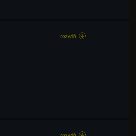
rozwiń

rozwiń
