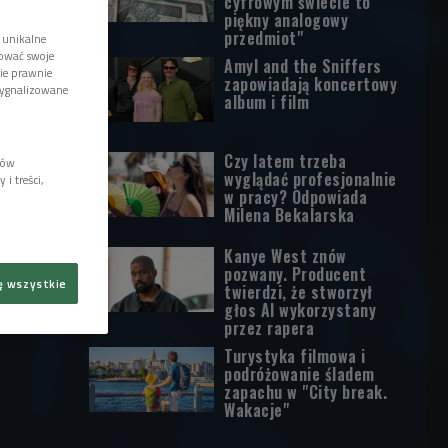
cyfrowym świecie to
piękny analogowy
przedmiot"
 unikalne
tować swoje
Amyl and the Sniffers
wie prawnie
zapowiadają koncertowy
sygnalizowane
album i film
Czy latem trzeba
lów
wyglądać profesjonalnie
i treści,
w pracy? Odpowiada
Milena Bekalarska
Kanye West znów
pozwany. Producent
ę wszystkie
twierdzi, że stworzył
głos AI wykorzystany
przez rapera
Turystyka filmowa i
podróżowanie śladem
zapachu w "City break.
Wakacje"