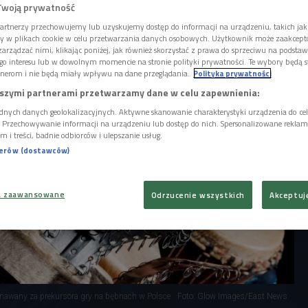
ie, a także ci skupieni wokół społeczności,
Twoją prywatność
okół jego domu i pracowni w Dąbrówce. Tam
artnerzy przechowujemy lub uzyskujemy dostęp do informacji na urządzeniu, takich jak
 robi bębny od 1982 roku.
ory w plikach cookie w celu przetwarzania danych osobowych. Użytkownik może zaakcep
arządzać nimi, klikając poniżej, jak również skorzystać z prawa do sprzeciwu na podsta
go interesu lub w dowolnym momencie na stronie polityki prywatności. Te wybory będą 
nerom i nie będą miały wpływu na dane przeglądania.
Polityka prywatności
szymi partnerami przetwarzamy dane w celu zapewnienia:
dnych danych geolokalizacyjnych. Aktywne skanowanie charakterystyki urządzenia do ce
i. Przechowywanie informacji na urządzeniu lub dostęp do nich. Spersonalizowane reklamy 
m i treści, badnie odbiorców i ulepszanie usług.
nerów (dostawców)
a zaawansowane
Odrzucenie wszystkich
Akceptuj
znawany za prekursora gry na bębnach w Polsce
Foto: Glow Images/East News