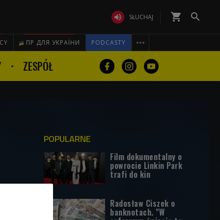
shopping_cart


SŁUCHAJ

ICY
ПР ДЛЯ УКРАЇНИ
PODCASTY
Y
ZESPÓŁ
POPULARNE
Film dokumentalny o
powrocie Linkin Park
trafi do kin
Radosław Ciszek o
banknotach. "W