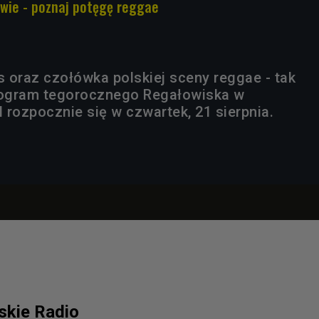
wie - poznaj potęgę reggae
s oraz czołówka polskiej sceny reggae - tak
program tegorocznego Regałowiska w
l rozpocznie się w czwartek, 21 sierpnia.
lskie Radio