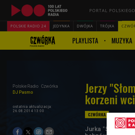
PORTAL POLSKIEGO
POLSKIE RADIO 24
JEDYNKA
DWÓJKA
TRÓJKA
CZWÓ
PLAYLISTA
MUZYKA
Jerzy "Sło
Polskie Radio
Czwórka
DJ Pasmo
korzeni wc
ostatnia aktualizacja:
26.08.2014 13:00
Jurka "Słomę" Sł