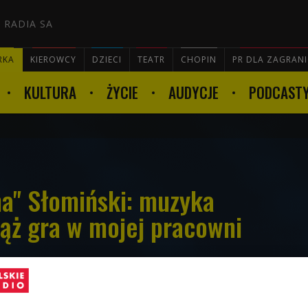
 RADIA SA
RKA
KIEROWCY
DZIECI
TEATR
CHOPIN
PR DLA ZAGRAN
KULTURA
ŻYCIE
AUDYCJE
PODCAST

ma" Słomiński: muzyka
iąż gra w mojej pracowni
omińskiego znają wszyscy, którzy słuchali