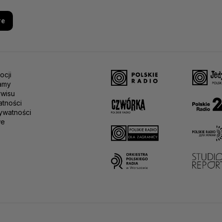
re
ocji
amy
rwisu
atności
ywatności
we