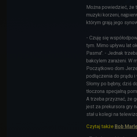
Można powiedzieć, że to
muzyki korzeni, najpier
którym grają jego syno
- Czuję się współodpow
tym. Mimo upływu lat ok
Pasma". - Jednak trzeb
bakcylem zarażeni. W mo
Początkowo dom Jerzeg
podłączenia do prądu i
Słomy po bębny, dziś do
tłoczona specjalną pom
A trzeba przyznać, że
jest za prekursora gry n
stał u kolegi na telewiz
Czytaj także
Bob Marle