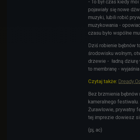
- To był czas kiedy moi 
pojawiały się nowe dźwi
muzyki, lubili robić pr
muzykowania - opowiad
czasu było wspólne mu
Dziś robienie bębnów to
środowisku wolnym, otwa
drzewie - ładną dziurę
to membranę - wyjaśnia
Czytaj także:
Dready.Od
Bez brzmienia bębnów n
kameralnego festiwalu.
Żurawlowie, prywatny fe
tej imprezie dowiesz si
(pj, ac)