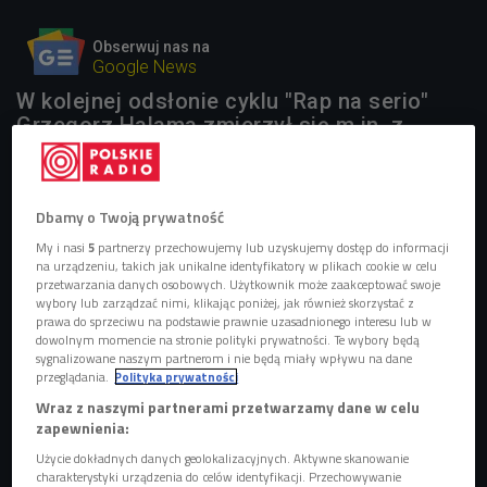
Obserwuj nas na
Google News
W kolejnej odsłonie cyklu "Rap na serio"
Grzegorz Halama zmierzył się m.in. z
utworem "Na łazarskim rejonie",
wykonywanym przez Bonusa BGC.
Dbamy o Twoją prywatność
4 pliki
AUDIO
My i nasi
5
partnerzy przechowujemy lub uzyskujemy dostęp do informacji


na urządzeniu, takich jak unikalne identyfikatory w plikach cookie w celu
01'22
przetwarzania danych osobowych. Użytkownik może zaakceptować swoje
wybory lub zarządzać nimi, klikając poniżej, jak również skorzystać z
Grzegorz Halama deklamuje tekst do utworu "Na
prawa do sprzeciwu na podstawie prawnie uzasadnionego interesu lub w
łazarskim rejonie" (Pierwsze słyszę/Czwórka)
dowolnym momencie na stronie polityki prywatności. Te wybory będą
sygnalizowane naszym partnerom i nie będą miały wpływu na dane


przeglądania.
Polityka prywatności
01'26
Wraz z naszymi partnerami przetwarzamy dane w celu
Utwór "Ede ede" rapera Rogala DDL w wykonaniu
zapewnienia:
Grzegorza Halamy (Pierwsze słyszę/Czwórka)
Użycie dokładnych danych geolokalizacyjnych. Aktywne skanowanie
charakterystyki urządzenia do celów identyfikacji. Przechowywanie