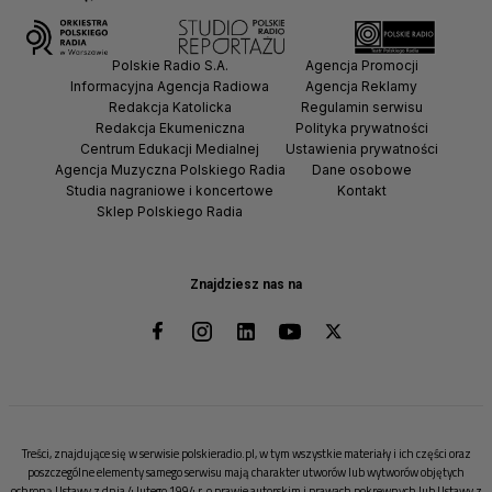
Polskie Radio S.A.
Agencja Promocji
Informacyjna Agencja Radiowa
Agencja Reklamy
Redakcja Katolicka
Regulamin serwisu
Redakcja Ekumeniczna
Polityka prywatności
Centrum Edukacji Medialnej
Ustawienia prywatności
Agencja Muzyczna Polskiego Radia
Dane osobowe
Studia nagraniowe i koncertowe
Kontakt
Sklep Polskiego Radia
Znajdziesz nas na
Treści, znajdujące się w serwisie polskieradio.pl, w tym wszystkie materiały i ich części oraz
poszczególne elementy samego serwisu mają charakter utworów lub wytworów objętych
ochroną Ustawy z dnia 4 lutego 1994 r. o prawie autorskim i prawach pokrewnych lub Ustawy z