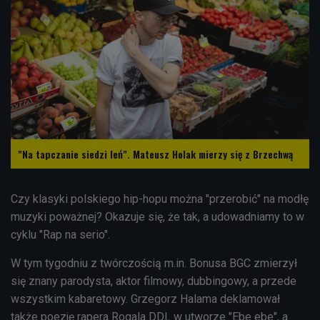
"Na tapczanie siedzi leń". Mateusz Holak mierzy się z Brzechwą
Czy klasyki polskiego hip-hopu można "przerobić" na modłę
muzyki poważnej? Okazuje się, że tak, a udowadniamy to w
cyklu "Rap na serio".
W tym tygodniu z twórczością m.in. Bonusa BGC zmierzył
się znany parodysta, aktor filmowy, dubbingowy, a przede
wszystkim kabaretowy. Grzegorz Halama deklamował
także poezję rapera Rogala DDL w utworze "Ebe ebe", a