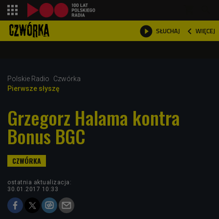
shopping_cart



WIĘCEJ
SŁUCHAJ

Polskie Radio
Czwórka
Pierwsze słyszę
Grzegorz Halama kontra
Bonus BGC
ostatnia aktualizacja:
30.01.2017 10:33