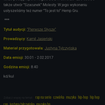
także utwór "Szacunek" Molesty. W jego wykonaniu
usłyszeliśmy też numer "To jest to" Hemp Gru.
***
Tytuł audycji:
"Pierwsze Słyszę"
Prowadzący:
Kamil Jasieński
Materiał przygotowała:
Justyna Tylczyńska
Data emisji:
30.01 - 2.02.2017
Godzina emisji:
8.40
kd/kul
rap na serio
czwórka
muzyka
hip-hop
hip hop
Zobacz więcej na temat:
rap
justyna tylczyńska
muzyka hp