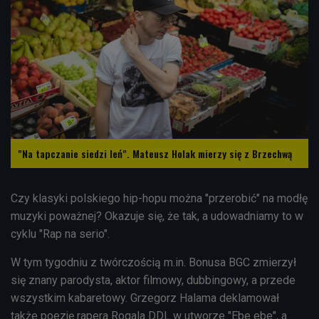
"Na tapczanie siedzi leń". Mateusz Holak mierzy się z Brzechwą
Czy klasyki polskiego hip-hopu można "przerobić" na modłę
muzyki poważnej? Okazuje się, że tak, a udowadniamy to w
cyklu "Rap na serio".
W tym tygodniu z twórczością m.in. Bonusa BGC zmierzył
się znany parodysta, aktor filmowy, dubbingowy, a przede
wszystkim kabaretowy. Grzegorz Halama deklamował
także poezję rapera Rogala DDL w utworze "Ebe ebe", a