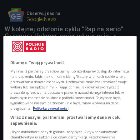
Obserwuj nas na
Google News
W kolejnej odsłonie cyklu "Rap na serio"
Grzegorz Halama zmierzył się m.in. z
utworem "Na łazarskim rejonie",
wykonywanym przez Bonusa BGC.
Dbamy o Twoją prywatność
4 pliki
AUDIO
My i nasi
5
partnerzy przechowujemy lub uzyskujemy dostęp do informacji


na urządzeniu, takich jak unikalne identyfikatory w plikach cookie w celu
01'22
przetwarzania danych osobowych. Użytkownik może zaakceptować swoje
wybory lub zarządzać nimi, klikając poniżej, jak również skorzystać z
Grzegorz Halama deklamuje tekst do utworu "Na
prawa do sprzeciwu na podstawie prawnie uzasadnionego interesu lub w
łazarskim rejonie" (Pierwsze słyszę/Czwórka)
dowolnym momencie na stronie polityki prywatności. Te wybory będą
sygnalizowane naszym partnerom i nie będą miały wpływu na dane


przeglądania.
Polityka prywatności
01'26
Wraz z naszymi partnerami przetwarzamy dane w celu
Utwór "Ede ede" rapera Rogala DDL w wykonaniu
zapewnienia:
Grzegorza Halamy (Pierwsze słyszę/Czwórka)
Użycie dokładnych danych geolokalizacyjnych. Aktywne skanowanie
charakterystyki urządzenia do celów identyfikacji. Przechowywanie