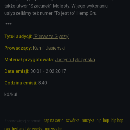
także utwór "Szacunek" Molesty. W jego wykonaniu
usłyszeliśmy też numer "To jest to" Hemp Gru.
***
Tytuł audycji:
"Pierwsze Słyszę"
Prowadzący:
Kamil Jasieński
Materiał przygotowała:
Justyna Tylczyńska
Data emisji:
30.01 - 2.02.2017
Godzina emisji:
8.40
kd/kul
rap na serio
czwórka
muzyka
hip-hop
hip hop
Zobacz więcej na temat:
rap
justyna tylczyńska
muzyka hp