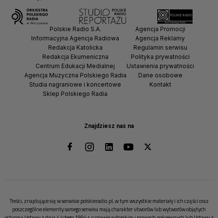
Polskie Radio S.A.
Agencja Promocji
Informacyjna Agencja Radiowa
Agencja Reklamy
Redakcja Katolicka
Regulamin serwisu
Redakcja Ekumeniczna
Polityka prywatności
Centrum Edukacji Medialnej
Ustawienia prywatności
Agencja Muzyczna Polskiego Radia
Dane osobowe
Studia nagraniowe i koncertowe
Kontakt
Sklep Polskiego Radia
Znajdziesz nas na
Treści, znajdujące się w serwisie polskieradio.pl, w tym wszystkie materiały i ich części oraz
poszczególne elementy samego serwisu mają charakter utworów lub wytworów objętych
ochroną Ustawy z dnia 4 lutego 1994 r. o prawie autorskim i prawach pokrewnych lub Ustawy z