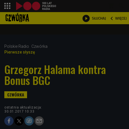
shopping_cart



WIĘCEJ
SŁUCHAJ

Polskie Radio
Czwórka
Pierwsze słyszę
Grzegorz Halama kontra
Bonus BGC
ostatnia aktualizacja:
30.01.2017 10:33