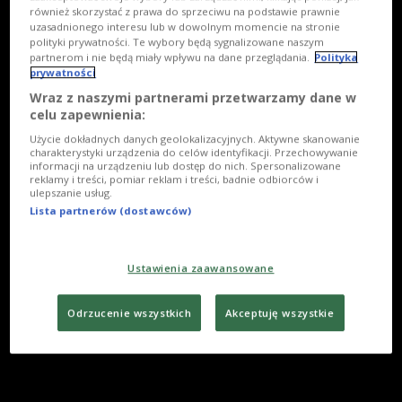
również skorzystać z prawa do sprzeciwu na podstawie prawnie
uzasadnionego interesu lub w dowolnym momencie na stronie
polityki prywatności. Te wybory będą sygnalizowane naszym
partnerom i nie będą miały wpływu na dane przeglądania.
Polityka
prywatności
Wraz z naszymi partnerami przetwarzamy dane w
celu zapewnienia:
Użycie dokładnych danych geolokalizacyjnych. Aktywne skanowanie
charakterystyki urządzenia do celów identyfikacji. Przechowywanie
informacji na urządzeniu lub dostęp do nich. Spersonalizowane
reklamy i treści, pomiar reklam i treści, badnie odbiorców i
ulepszanie usług.
Lista partnerów (dostawców)
Ustawienia zaawansowane
Odrzucenie wszystkich
Akceptuję wszystkie