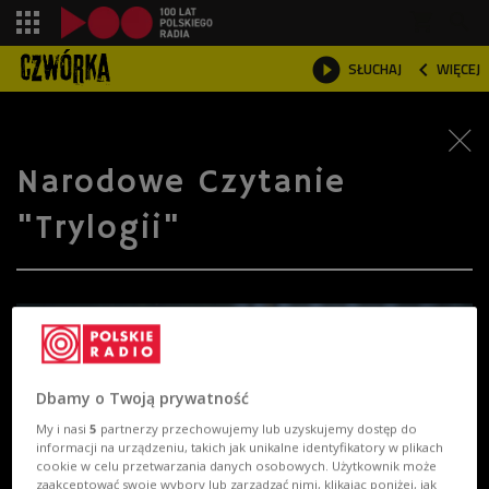
shopping_cart



SŁUCHAJ
WIĘCEJ

Narodowe Czytanie
"Trylogii"
Dbamy o Twoją prywatność
My i nasi
5
partnerzy przechowujemy lub uzyskujemy dostęp do
informacji na urządzeniu, takich jak unikalne identyfikatory w plikach
cookie w celu przetwarzania danych osobowych. Użytkownik może
zaakceptować swoje wybory lub zarządzać nimi, klikając poniżej, jak