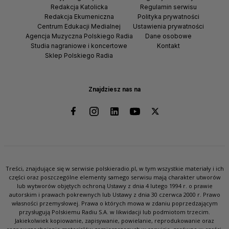
Redakcja Katolicka
Regulamin serwisu
Redakcja Ekumeniczna
Polityka prywatności
Centrum Edukacji Medialnej
Ustawienia prywatności
Agencja Muzyczna Polskiego Radia
Dane osobowe
Studia nagraniowe i koncertowe
Kontakt
Sklep Polskiego Radia
Znajdziesz nas na
Treści, znajdujące się w serwisie polskieradio.pl, w tym wszystkie materiały i ich
części oraz poszczególne elementy samego serwisu mają charakter utworów
lub wytworów objętych ochroną Ustawy z dnia 4 lutego 1994 r. o prawie
autorskim i prawach pokrewnych lub Ustawy z dnia 30 czerwca 2000 r. Prawo
własności przemysłowej. Prawa o których mowa w zdaniu poprzedzającym
przysługują Polskiemu Radiu S.A. w likwidacji lub podmiotom trzecim.
Jakiekolwiek kopiowanie, zapisywanie, powielanie, reprodukowanie oraz