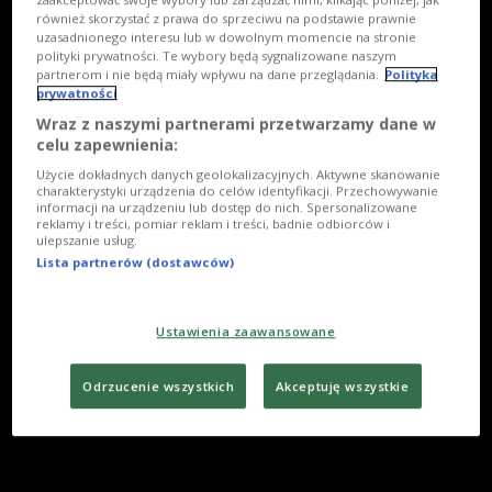
również skorzystać z prawa do sprzeciwu na podstawie prawnie
uzasadnionego interesu lub w dowolnym momencie na stronie
polityki prywatności. Te wybory będą sygnalizowane naszym
partnerom i nie będą miały wpływu na dane przeglądania.
Polityka
prywatności
Wraz z naszymi partnerami przetwarzamy dane w
celu zapewnienia:
Użycie dokładnych danych geolokalizacyjnych. Aktywne skanowanie
charakterystyki urządzenia do celów identyfikacji. Przechowywanie
informacji na urządzeniu lub dostęp do nich. Spersonalizowane
reklamy i treści, pomiar reklam i treści, badnie odbiorców i
ulepszanie usług.
Lista partnerów (dostawców)
Ustawienia zaawansowane
Odrzucenie wszystkich
Akceptuję wszystkie