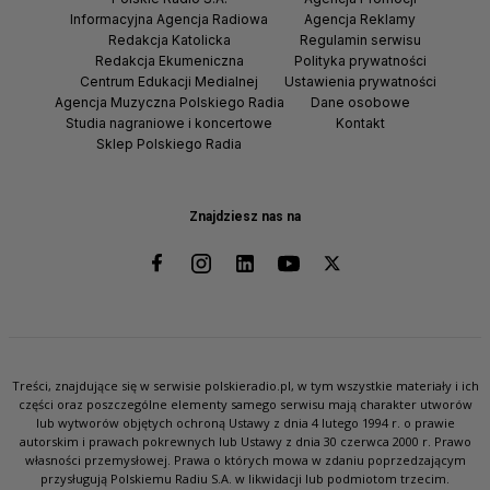
Informacyjna Agencja Radiowa
Agencja Reklamy
Redakcja Katolicka
Regulamin serwisu
Redakcja Ekumeniczna
Polityka prywatności
Centrum Edukacji Medialnej
Ustawienia prywatności
Agencja Muzyczna Polskiego Radia
Dane osobowe
Studia nagraniowe i koncertowe
Kontakt
Sklep Polskiego Radia
Znajdziesz nas na
Treści, znajdujące się w serwisie polskieradio.pl, w tym wszystkie materiały i ich
części oraz poszczególne elementy samego serwisu mają charakter utworów
lub wytworów objętych ochroną Ustawy z dnia 4 lutego 1994 r. o prawie
autorskim i prawach pokrewnych lub Ustawy z dnia 30 czerwca 2000 r. Prawo
własności przemysłowej. Prawa o których mowa w zdaniu poprzedzającym
przysługują Polskiemu Radiu S.A. w likwidacji lub podmiotom trzecim.