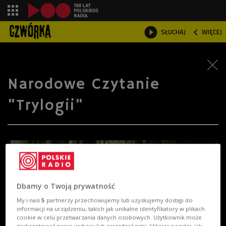
shopping_cart



SŁUCHAJ
WIĘCEJ

Narodowe Czytanie
"Trylogii"
Dbamy o Twoją prywatność
My i nasi
5
partnerzy przechowujemy lub uzyskujemy dostęp do
informacji na urządzeniu, takich jak unikalne identyfikatory w plikach
cookie w celu przetwarzania danych osobowych. Użytkownik może
zaakceptować swoje wybory lub zarządzać nimi, klikając poniżej, jak