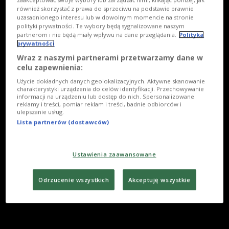
również skorzystać z prawa do sprzeciwu na podstawie prawnie
uzasadnionego interesu lub w dowolnym momencie na stronie
polityki prywatności. Te wybory będą sygnalizowane naszym
partnerom i nie będą miały wpływu na dane przeglądania.
Polityka
prywatności
Wraz z naszymi partnerami przetwarzamy dane w
celu zapewnienia:
Użycie dokładnych danych geolokalizacyjnych. Aktywne skanowanie
charakterystyki urządzenia do celów identyfikacji. Przechowywanie
informacji na urządzeniu lub dostęp do nich. Spersonalizowane
reklamy i treści, pomiar reklam i treści, badnie odbiorców i
ulepszanie usług.
Lista partnerów (dostawców)
Ustawienia zaawansowane
Odrzucenie wszystkich
Akceptuję wszystkie