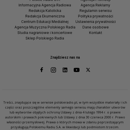
Informacyjna Agencja Radiowa
Agencja Reklamy
Redakcja Katolicka
Regulamin serwisu
Redakcja Ekumeniczna
Polityka prywatności
Centrum Edukacji Medialnej
Ustawienia prywatności
Agencja Muzyczna Polskiego Radia
Dane osobowe
Studia nagraniowe i koncertowe
Kontakt
Sklep Polskiego Radia
Znajdziesz nas na
Treści, znajdujące się w serwisie polskieradio.pl, w tym wszystkie materiały i ich
części oraz poszczególne elementy samego serwisu mają charakter utworów
lub wytworów objętych ochroną Ustawy z dnia 4 lutego 1994 r. o prawie
autorskim i prawach pokrewnych lub Ustawy z dnia 30 czerwca 2000 r. Prawo
własności przemysłowej. Prawa o których mowa w zdaniu poprzedzającym
przysługują Polskiemu Radiu S.A. w likwidacji lub podmiotom trzecim.