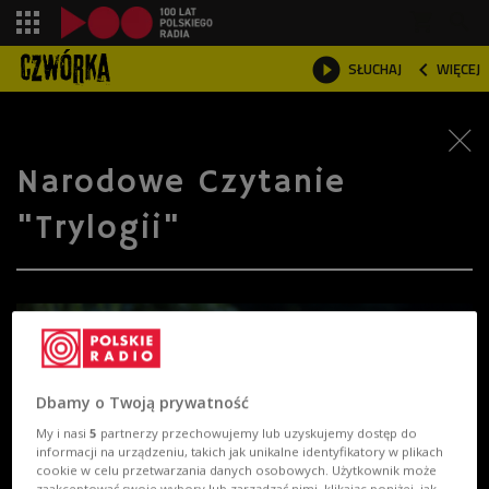
shopping_cart



SŁUCHAJ
WIĘCEJ

Narodowe Czytanie
"Trylogii"
Dbamy o Twoją prywatność
My i nasi
5
partnerzy przechowujemy lub uzyskujemy dostęp do
informacji na urządzeniu, takich jak unikalne identyfikatory w plikach
cookie w celu przetwarzania danych osobowych. Użytkownik może
zaakceptować swoje wybory lub zarządzać nimi, klikając poniżej, jak