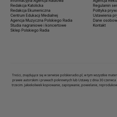
Informacyjna Agencja Radiowa
Agencja Rekl
Redakcja Katolicka
Regulamin se
Redakcja Ekumeniczna
Polityka pryw
Centrum Edukacji Medialnej
Ustawienia pr
Agencja Muzyczna Polskiego Radia
Dane osobo
Studia nagraniowe i koncertowe
Kontakt
Sklep Polskiego Radia
Treści, znajdujące się w serwisie polskieradio.pl, w tym wszystkie ma
prawie autorskim i prawach pokrewnych lub Ustawy z dnia 30 czerwca 
trzecim. Jakiekolwiek kopiowanie, zapisywanie, powielanie, reproduko