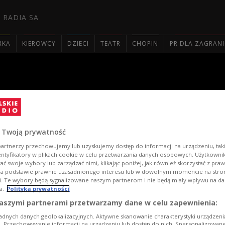
 RADIA SA
RKA
KIEROWCY
DZIECI
TEATR
CHOPIN
PR DLA ZAGRAN

 Banked Slalom. Działo się! 
 Twoją prywatność
artnerzy przechowujemy lub uzyskujemy dostęp do informacji na urządzeniu, taki
entyfikatory w plikach cookie w celu przetwarzania danych osobowych. Użytkown
ć swoje wybory lub zarządzać nimi, klikając poniżej, jak również skorzystać z pra
na podstawie prawnie uzasadnionego interesu lub w dowolnym momencie na stroni
i. Te wybory będą sygnalizowane naszym partnerom i nie będą miały wpływu na d
a.
Polityka prywatności
aszymi partnerami przetwarzamy dane w celu zapewnienia:
Brel
adnych danych geolokalizacyjnych. Aktywne skanowanie charakterystyki urządzen
ji. Przechowywanie informacji na urządzeniu lub dostęp do nich. Spersonalizowane