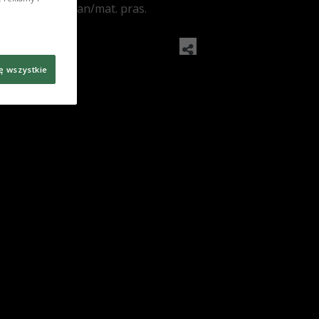
: Monika Dżaman/mat. pras.
ę wszystkie