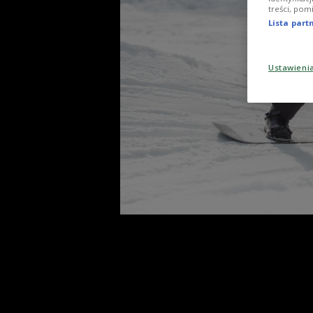
treści, pom
Lista par
Ustawieni