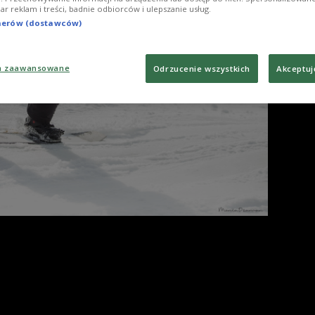
Foto
iar reklam i treści, badnie odbiorców i ulepszanie usług.
tnerów (dostawców)
a zaawansowane
Odrzucenie wszystkich
Akceptuj