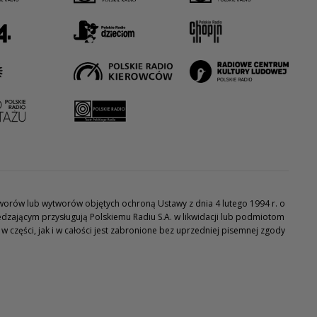
utworów lub wytworów objętych ochroną Ustawy z dnia 4 lutego 1994 r. o
dzającym przysługują Polskiemu Radiu S.A. w likwidacji lub podmiotom
części, jak i w całości jest zabronione bez uprzedniej pisemnej zgody