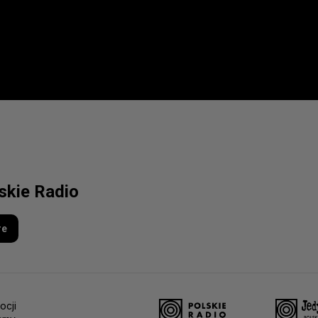
lskie Radio
re
ocji