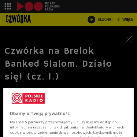
shopping_cart



SŁUCHAJ
WIĘCEJ

Czwórka na Brelok
Banked Slalom. Działo
się! (cz. 1.)
Dbamy o Twoją prywatność
My i nasi
5
partnerzy przechowujemy lub uzyskujemy dostęp do
informacji na urządzeniu, takich jak unikalne identyfikatory w plikach
cookie w celu przetwarzania danych osobowych. Użytkownik może