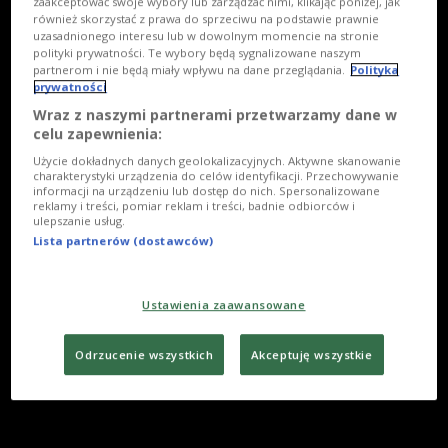
zaakceptować swoje wybory lub zarządzać nimi, klikając poniżej, jak
również skorzystać z prawa do sprzeciwu na podstawie prawnie
uzasadnionego interesu lub w dowolnym momencie na stronie
polityki prywatności. Te wybory będą sygnalizowane naszym
partnerom i nie będą miały wpływu na dane przeglądania.
Polityka
prywatności
Wraz z naszymi partnerami przetwarzamy dane w
celu zapewnienia:
Użycie dokładnych danych geolokalizacyjnych. Aktywne skanowanie
charakterystyki urządzenia do celów identyfikacji. Przechowywanie
informacji na urządzeniu lub dostęp do nich. Spersonalizowane
reklamy i treści, pomiar reklam i treści, badnie odbiorców i
ulepszanie usług.
Lista partnerów (dostawców)
Ustawienia zaawansowane
Odrzucenie wszystkich
Akceptuję wszystkie