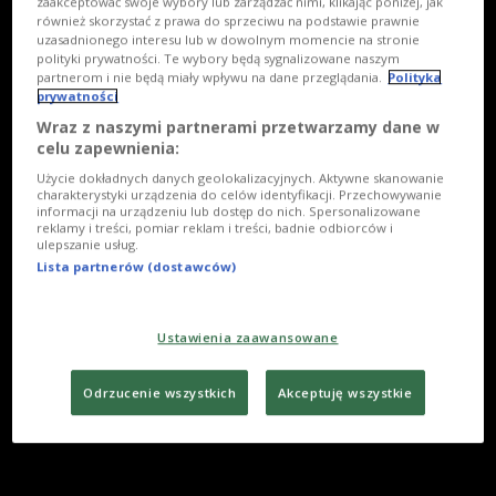
zaakceptować swoje wybory lub zarządzać nimi, klikając poniżej, jak
również skorzystać z prawa do sprzeciwu na podstawie prawnie
uzasadnionego interesu lub w dowolnym momencie na stronie
polityki prywatności. Te wybory będą sygnalizowane naszym
partnerom i nie będą miały wpływu na dane przeglądania.
Polityka
prywatności
Wraz z naszymi partnerami przetwarzamy dane w
celu zapewnienia:
Użycie dokładnych danych geolokalizacyjnych. Aktywne skanowanie
charakterystyki urządzenia do celów identyfikacji. Przechowywanie
informacji na urządzeniu lub dostęp do nich. Spersonalizowane
reklamy i treści, pomiar reklam i treści, badnie odbiorców i
ulepszanie usług.
Lista partnerów (dostawców)
Ustawienia zaawansowane
Odrzucenie wszystkich
Akceptuję wszystkie