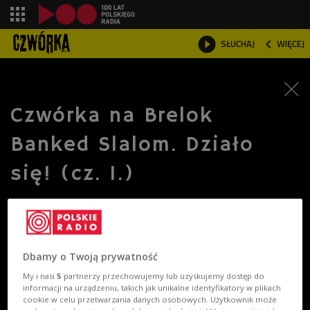
shopping_cart



SŁUCHAJ
WIĘCEJ

Czwórka na Brelok
Banked Slalom. Działo
się! (cz. 1.)
Dbamy o Twoją prywatność
My i nasi
5
partnerzy przechowujemy lub uzyskujemy dostęp do
informacji na urządzeniu, takich jak unikalne identyfikatory w plikach
cookie w celu przetwarzania danych osobowych. Użytkownik może