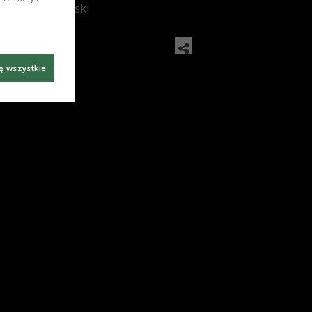
: Bartosz Bajerski
ę wszystkie