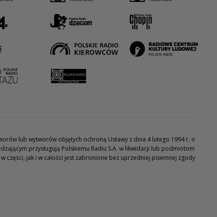
utworów lub wytworów objętych ochroną Ustawy z dnia 4 lutego 1994 r. o
dzającym przysługują Polskiemu Radiu S.A. w likwidacji lub podmiotom
części, jak i w całości jest zabronione bez uprzedniej pisemnej zgody