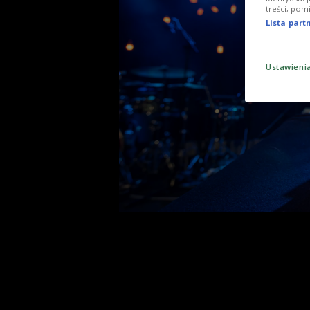
treści, pom
Lista par
Ustawieni