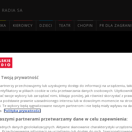
 RADIA SA
RKA
KIEROWCY
DZIECI
TEATR
CHOPIN
PR DLA ZAGRAN

1 - relacja z Gali Finałowej
 Twoją prywatność
artnerzy przechowujemy lub uzyskujemy dostęp do informacji na urządzeniu, taki
entyfikatory w plikach cookie w celu przetwarzania danych osobowych. Użytkown
ć swoje wybory lub zarządzać nimi, klikając poniżej, jak również skorzystać z pra
na podstawie prawnie uzasadnionego interesu lub w dowolnym momencie na stroni
i. Te wybory będą sygnalizowane naszym partnerom i nie będą miały wpływu na d
a.
Polityka prywatności
aszymi partnerami przetwarzamy dane w celu zapewnienia:
Gala
adnych danych geolokalizacyjnych. Aktywne skanowanie charakterystyki urządzen
ji. Przechowywanie informacji na urządzeniu lub dostęp do nich. Spersonalizowane