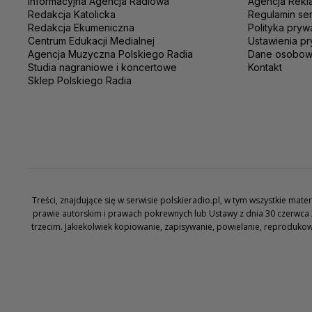
Informacyjna Agencja Radiowa
Agencja Rekl
Redakcja Katolicka
Regulamin se
Redakcja Ekumeniczna
Polityka pryw
Centrum Edukacji Medialnej
Ustawienia pr
Agencja Muzyczna Polskiego Radia
Dane osobo
Studia nagraniowe i koncertowe
Kontakt
Sklep Polskiego Radia
Treści, znajdujące się w serwisie polskieradio.pl, w tym wszystkie ma
prawie autorskim i prawach pokrewnych lub Ustawy z dnia 30 czerwca 
trzecim. Jakiekolwiek kopiowanie, zapisywanie, powielanie, reproduko