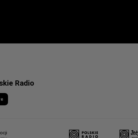
lskie Radio
re
ocji