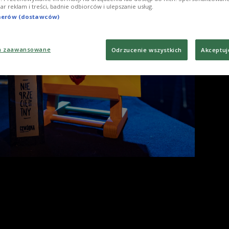
Foto
iar reklam i treści, badnie odbiorców i ulepszanie usług.
tnerów (dostawców)
a zaawansowane
Odrzucenie wszystkich
Akceptuj