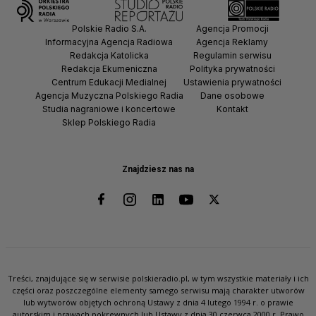
Polskie Radio S.A.
Agencja Promocji
Informacyjna Agencja Radiowa
Agencja Reklamy
Redakcja Katolicka
Regulamin serwisu
Redakcja Ekumeniczna
Polityka prywatności
Centrum Edukacji Medialnej
Ustawienia prywatności
Agencja Muzyczna Polskiego Radia
Dane osobowe
Studia nagraniowe i koncertowe
Kontakt
Sklep Polskiego Radia
Znajdziesz nas na
Treści, znajdujące się w serwisie polskieradio.pl, w tym wszystkie materiały i ich
części oraz poszczególne elementy samego serwisu mają charakter utworów
lub wytworów objętych ochroną Ustawy z dnia 4 lutego 1994 r. o prawie
autorskim i prawach pokrewnych lub Ustawy z dnia 30 czerwca 2000 r. Prawo