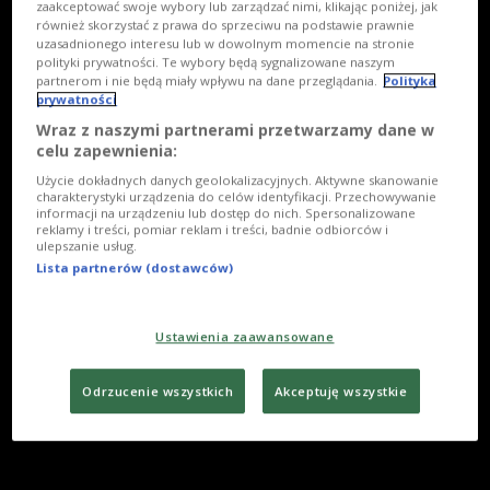
zaakceptować swoje wybory lub zarządzać nimi, klikając poniżej, jak
również skorzystać z prawa do sprzeciwu na podstawie prawnie
uzasadnionego interesu lub w dowolnym momencie na stronie
polityki prywatności. Te wybory będą sygnalizowane naszym
partnerom i nie będą miały wpływu na dane przeglądania.
Polityka
prywatności
Wraz z naszymi partnerami przetwarzamy dane w
celu zapewnienia:
Użycie dokładnych danych geolokalizacyjnych. Aktywne skanowanie
charakterystyki urządzenia do celów identyfikacji. Przechowywanie
informacji na urządzeniu lub dostęp do nich. Spersonalizowane
reklamy i treści, pomiar reklam i treści, badnie odbiorców i
ulepszanie usług.
Lista partnerów (dostawców)
Ustawienia zaawansowane
Odrzucenie wszystkich
Akceptuję wszystkie