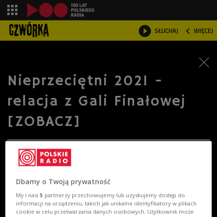
shopping_cart



SŁUCHAJ
WIĘCEJ

Nieprzeciętni 2021 -
relacja z Gali Finałowej
[ZOBACZ]
Dbamy o Twoją prywatność
My i nasi
5
partnerzy przechowujemy lub uzyskujemy dostęp do
informacji na urządzeniu, takich jak unikalne identyfikatory w plikach
cookie w celu przetwarzania danych osobowych. Użytkownik może