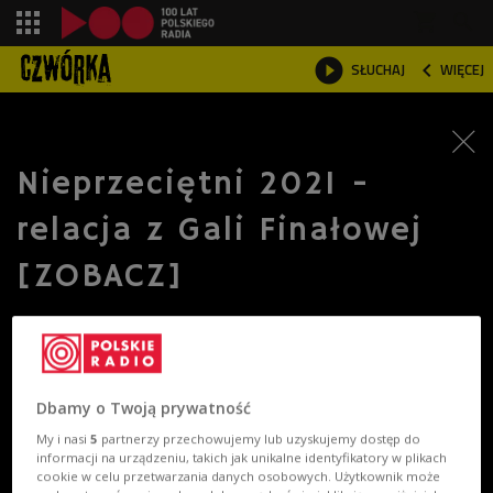
shopping_cart



SŁUCHAJ
WIĘCEJ

Nieprzeciętni 2021 -
relacja z Gali Finałowej
[ZOBACZ]
Dbamy o Twoją prywatność
My i nasi
5
partnerzy przechowujemy lub uzyskujemy dostęp do
informacji na urządzeniu, takich jak unikalne identyfikatory w plikach
cookie w celu przetwarzania danych osobowych. Użytkownik może