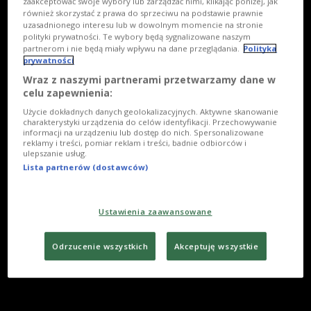
zaakceptować swoje wybory lub zarządzać nimi, klikając poniżej, jak
również skorzystać z prawa do sprzeciwu na podstawie prawnie
uzasadnionego interesu lub w dowolnym momencie na stronie
polityki prywatności. Te wybory będą sygnalizowane naszym
partnerom i nie będą miały wpływu na dane przeglądania.
Polityka
prywatności
Wraz z naszymi partnerami przetwarzamy dane w
celu zapewnienia:
Użycie dokładnych danych geolokalizacyjnych. Aktywne skanowanie
charakterystyki urządzenia do celów identyfikacji. Przechowywanie
informacji na urządzeniu lub dostęp do nich. Spersonalizowane
reklamy i treści, pomiar reklam i treści, badnie odbiorców i
ulepszanie usług.
Lista partnerów (dostawców)
Ustawienia zaawansowane
Odrzucenie wszystkich
Akceptuję wszystkie