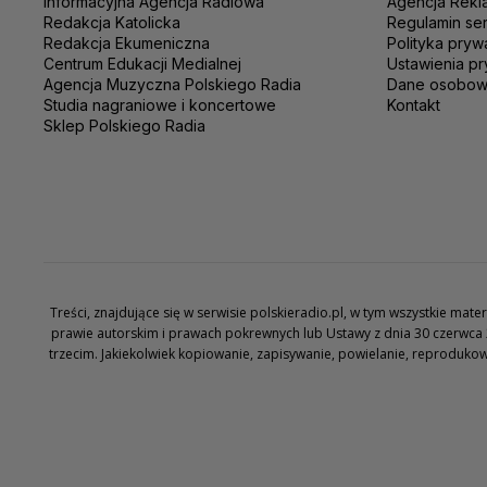
Informacyjna Agencja Radiowa
Agencja Rekl
Redakcja Katolicka
Regulamin se
Redakcja Ekumeniczna
Polityka pryw
Centrum Edukacji Medialnej
Ustawienia pr
Agencja Muzyczna Polskiego Radia
Dane osobo
Studia nagraniowe i koncertowe
Kontakt
Sklep Polskiego Radia
Treści, znajdujące się w serwisie polskieradio.pl, w tym wszystkie ma
prawie autorskim i prawach pokrewnych lub Ustawy z dnia 30 czerwca 
trzecim. Jakiekolwiek kopiowanie, zapisywanie, powielanie, reproduko