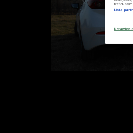
treści, pom
Lista par
Ustawieni