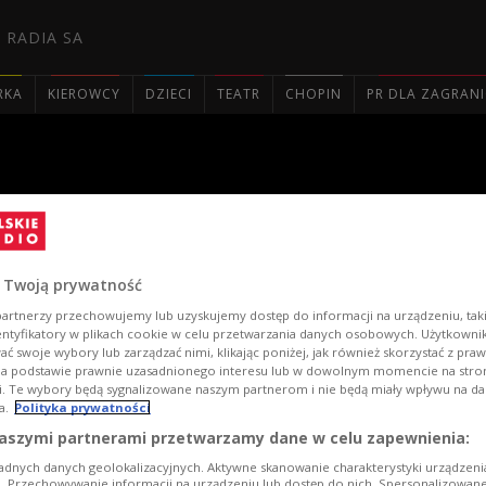
 RADIA SA
RKA
KIEROWCY
DZIECI
TEATR
CHOPIN
PR DLA ZAGRAN

- test samochodu
 Twoją prywatność
artnerzy przechowujemy lub uzyskujemy dostęp do informacji na urządzeniu, taki
entyfikatory w plikach cookie w celu przetwarzania danych osobowych. Użytkown
ć swoje wybory lub zarządzać nimi, klikając poniżej, jak również skorzystać z pra
1
/
na podstawie prawnie uzasadnionego interesu lub w dowolnym momencie na stroni
i. Te wybory będą sygnalizowane naszym partnerom i nie będą miały wpływu na d
a.
Polityka prywatności
aszymi partnerami przetwarzamy dane w celu zapewnienia:
adnych danych geolokalizacyjnych. Aktywne skanowanie charakterystyki urządzen
Foto
ji. Przechowywanie informacji na urządzeniu lub dostęp do nich. Spersonalizowane