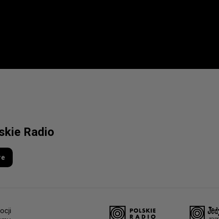
lskie Radio
re
ocji