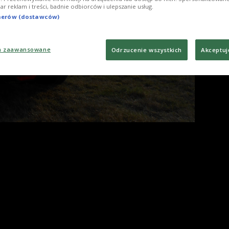
iar reklam i treści, badnie odbiorców i ulepszanie usług.
tnerów (dostawców)
a zaawansowane
Odrzucenie wszystkich
Akceptuj