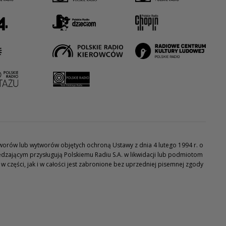
utworów lub wytworów objętych ochroną Ustawy z dnia 4 lutego 1994 r. o
dzającym przysługują Polskiemu Radiu S.A. w likwidacji lub podmiotom
części, jak i w całości jest zabronione bez uprzedniej pisemnej zgody