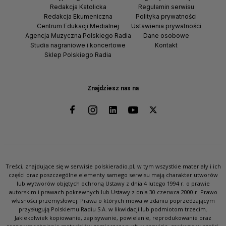
Redakcja Katolicka
Regulamin serwisu
Redakcja Ekumeniczna
Polityka prywatności
Centrum Edukacji Medialnej
Ustawienia prywatności
Agencja Muzyczna Polskiego Radia
Dane osobowe
Studia nagraniowe i koncertowe
Kontakt
Sklep Polskiego Radia
Znajdziesz nas na
Treści, znajdujące się w serwisie polskieradio.pl, w tym wszystkie materiały i ich
części oraz poszczególne elementy samego serwisu mają charakter utworów
lub wytworów objętych ochroną Ustawy z dnia 4 lutego 1994 r. o prawie
autorskim i prawach pokrewnych lub Ustawy z dnia 30 czerwca 2000 r. Prawo
własności przemysłowej. Prawa o których mowa w zdaniu poprzedzającym
przysługują Polskiemu Radiu S.A. w likwidacji lub podmiotom trzecim.
Jakiekolwiek kopiowanie, zapisywanie, powielanie, reprodukowanie oraz