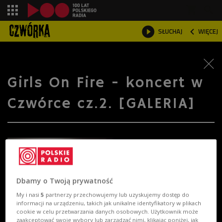
shopping_cart



SŁUCHAJ
WIĘCEJ

Girls On Fire - koncert w
Czwórce cz.2. [GALERIA]
Dbamy o Twoją prywatność
My i nasi
5
partnerzy przechowujemy lub uzyskujemy dostęp do
informacji na urządzeniu, takich jak unikalne identyfikatory w plikach
cookie w celu przetwarzania danych osobowych. Użytkownik może
zaakceptować swoje wybory lub zarządzać nimi, klikając poniżej, jak