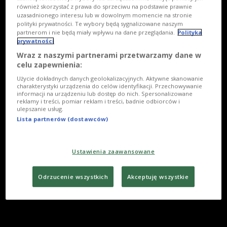
również skorzystać z prawa do sprzeciwu na podstawie prawnie
uzasadnionego interesu lub w dowolnym momencie na stronie
polityki prywatności. Te wybory będą sygnalizowane naszym
partnerom i nie będą miały wpływu na dane przeglądania.
Polityka
prywatności
Wraz z naszymi partnerami przetwarzamy dane w
celu zapewnienia:
Użycie dokładnych danych geolokalizacyjnych. Aktywne skanowanie
charakterystyki urządzenia do celów identyfikacji. Przechowywanie
informacji na urządzeniu lub dostęp do nich. Spersonalizowane
reklamy i treści, pomiar reklam i treści, badnie odbiorców i
ulepszanie usług.
Lista partnerów (dostawców)
Ustawienia zaawansowane
Odrzucenie wszystkich
Akceptuję wszystkie