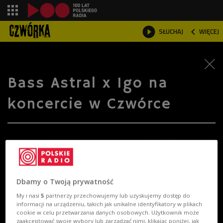
shopping_cart



SŁUCHAJ
WIĘCEJ

Bass Astral x Igo na
koncercie w Czwórce
Dbamy o Twoją prywatność
My i nasi
5
partnerzy przechowujemy lub uzyskujemy dostęp do
informacji na urządzeniu, takich jak unikalne identyfikatory w plikach
cookie w celu przetwarzania danych osobowych. Użytkownik może
zaakceptować swoje wybory lub zarządzać nimi, klikając poniżej, jak