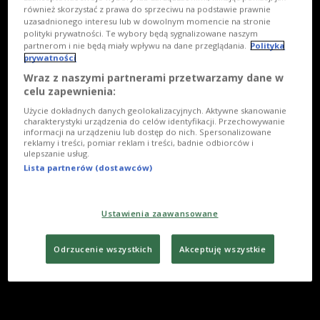
również skorzystać z prawa do sprzeciwu na podstawie prawnie
uzasadnionego interesu lub w dowolnym momencie na stronie
polityki prywatności. Te wybory będą sygnalizowane naszym
partnerom i nie będą miały wpływu na dane przeglądania.
Polityka
prywatności
Wraz z naszymi partnerami przetwarzamy dane w
celu zapewnienia:
Użycie dokładnych danych geolokalizacyjnych. Aktywne skanowanie
charakterystyki urządzenia do celów identyfikacji. Przechowywanie
informacji na urządzeniu lub dostęp do nich. Spersonalizowane
reklamy i treści, pomiar reklam i treści, badnie odbiorców i
ulepszanie usług.
Lista partnerów (dostawców)
Ustawienia zaawansowane
Odrzucenie wszystkich
Akceptuję wszystkie