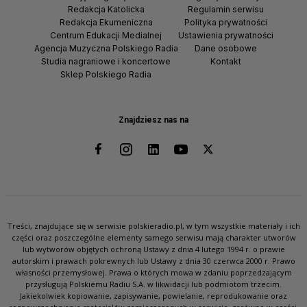
Redakcja Katolicka
Regulamin serwisu
Redakcja Ekumeniczna
Polityka prywatności
Centrum Edukacji Medialnej
Ustawienia prywatności
Agencja Muzyczna Polskiego Radia
Dane osobowe
Studia nagraniowe i koncertowe
Kontakt
Sklep Polskiego Radia
Znajdziesz nas na
Treści, znajdujące się w serwisie polskieradio.pl, w tym wszystkie materiały i ich
części oraz poszczególne elementy samego serwisu mają charakter utworów
lub wytworów objętych ochroną Ustawy z dnia 4 lutego 1994 r. o prawie
autorskim i prawach pokrewnych lub Ustawy z dnia 30 czerwca 2000 r. Prawo
własności przemysłowej. Prawa o których mowa w zdaniu poprzedzającym
przysługują Polskiemu Radiu S.A. w likwidacji lub podmiotom trzecim.
Jakiekolwiek kopiowanie, zapisywanie, powielanie, reprodukowanie oraz