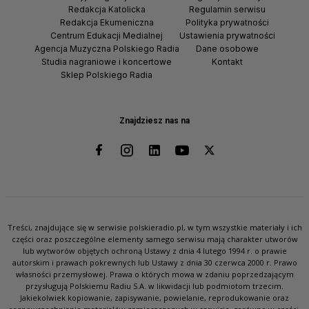
Redakcja Katolicka
Regulamin serwisu
Redakcja Ekumeniczna
Polityka prywatności
Centrum Edukacji Medialnej
Ustawienia prywatności
Agencja Muzyczna Polskiego Radia
Dane osobowe
Studia nagraniowe i koncertowe
Kontakt
Sklep Polskiego Radia
Znajdziesz nas na
Treści, znajdujące się w serwisie polskieradio.pl, w tym wszystkie materiały i ich
części oraz poszczególne elementy samego serwisu mają charakter utworów
lub wytworów objętych ochroną Ustawy z dnia 4 lutego 1994 r. o prawie
autorskim i prawach pokrewnych lub Ustawy z dnia 30 czerwca 2000 r. Prawo
własności przemysłowej. Prawa o których mowa w zdaniu poprzedzającym
przysługują Polskiemu Radiu S.A. w likwidacji lub podmiotom trzecim.
Jakiekolwiek kopiowanie, zapisywanie, powielanie, reprodukowanie oraz