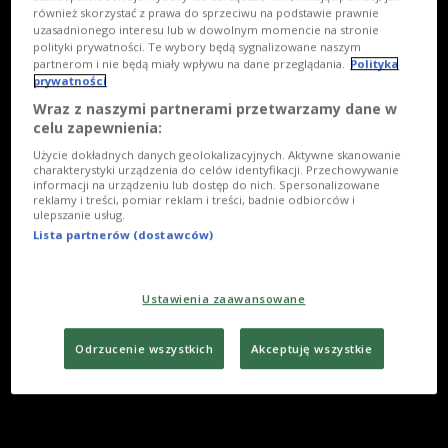
również skorzystać z prawa do sprzeciwu na podstawie prawnie
uzasadnionego interesu lub w dowolnym momencie na stronie
polityki prywatności. Te wybory będą sygnalizowane naszym
partnerom i nie będą miały wpływu na dane przeglądania.
Polityka
prywatności
Wraz z naszymi partnerami przetwarzamy dane w
celu zapewnienia:
Użycie dokładnych danych geolokalizacyjnych. Aktywne skanowanie
charakterystyki urządzenia do celów identyfikacji. Przechowywanie
informacji na urządzeniu lub dostęp do nich. Spersonalizowane
reklamy i treści, pomiar reklam i treści, badnie odbiorców i
ulepszanie usług.
Lista partnerów (dostawców)
Ustawienia zaawansowane
Odrzucenie wszystkich
Akceptuję wszystkie