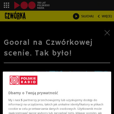
shopping_cart



SŁUCHAJ
WIĘCEJ

Gooral na Czwórkowej
scenie. Tak było!
Dbamy o Twoją prywatność
My i nasi
5
partnerzy przechowujemy lub uzyskujemy dostęp do
informacji na urządzeniu, takich jak unikalne identyfikatory w plikach
cookie w celu przetwarzania danych osobowych. Użytkownik może
zaakceptować swoje wybory lub zarządzać nimi, klikając poniżej, jak