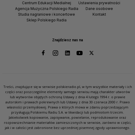
Centrum Edukacji Medialnej
Ustawienia prywatności
Agencja Muzyczna Polskiego Radia
Dane osobowe
Studia nagraniowe i koncertowe
Kontakt
Sklep Polskiego Radia
Znajdziesz nas na
Treści, znajdujące się w serwisie polskieradio.pl, w tym wszystkie materiały i ich
części oraz poszczególne elementy samego serwisu mają charakter utworów
lub wytworów objętych ochroną Ustawy z dnia 4 lutego 1994 r. o prawie
autorskim i prawach pokrewnych lub Ustawy z dnia 30 czerwca 2000 r. Prawo
własności przemysłowej. Prawa o których mowa w zdaniu poprzedzającym
przysługują Polskiemu Radiu S.A. w likwidacji lub podmiotom trzecim.
Jakiekolwiek kopiowanie, zapisywanie, powielanie, reprodukowanie oraz
rozpowszechnianie materiałów zamieszczonych w serwisie, zarówno w części,
jak i w całości jest zabronione bez uprzedniej pisemnej zgody uprawnionego.