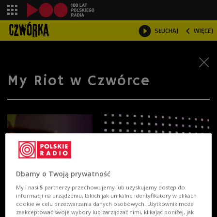
shopping_cart



SŁUCHAJ
WIĘCEJ

My Riot w Czwórce
Dbamy o Twoją prywatność
My i nasi
5
partnerzy przechowujemy lub uzyskujemy dostęp do
informacji na urządzeniu, takich jak unikalne identyfikatory w plikach
cookie w celu przetwarzania danych osobowych. Użytkownik może
zaakceptować swoje wybory lub zarządzać nimi, klikając poniżej, jak