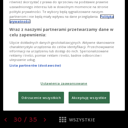
również skorzystać z prawa do sprzeciwu na podstawie prawnie
uzasadnionego interesu lub w dowolnym momencie na stronie
polityki prywatności. Te wybory będą sygnalizowane naszym
partnerom i nie będą miały wpływu na dane przeglądania.
Polityka
prywatności
Wraz z naszymi partnerami przetwarzamy dane w
celu zapewnienia:
Użycie dokładnych danych geolokalizacyjnych. Aktywne skanowanie
charakterystyki urządzenia do celów identyfikacji. Przechowywanie
informacji na urządzeniu lub dostęp do nich. Spersonalizowane
reklamy i treści, pomiar reklam i treści, badnie odbiorców i
ulepszanie usług.
Lista partnerów (dostawców)
Ustawienia zaawansowane
Odrzucenie wszystkich
Akceptuję wszystkie
30
/
35
WSZYSTKIE