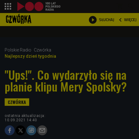
shopping_cart



WIĘCEJ
SŁUCHAJ

Polskie Radio
Czwórka
Najlepszy dzień tygodnia
"Ups!". Co wydarzyło się na
planie klipu Mery Spolsky?
ostatnia aktualizacja:
10.09.2021 14:40