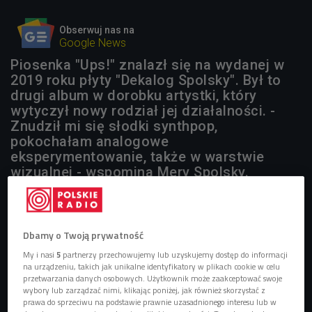
Obserwuj nas na
Google News
Piosenka "Ups!" znalazł się na wydanej w
2019 roku płyty "Dekalog Spolsky". Był to
drugi album w dorobku artystki, który
wytyczył nowy rodział jej działalności. -
Znudził mi się słodki synthpop,
pokochałam analogowe
eksperymentowanie, także w warstwie
wizualnej - wspomina Mery Spolsky.
Dbamy o Twoją prywatność
My i nasi
5
partnerzy przechowujemy lub uzyskujemy dostęp do informacji
na urządzeniu, takich jak unikalne identyfikatory w plikach cookie w celu
przetwarzania danych osobowych. Użytkownik może zaakceptować swoje
wybory lub zarządzać nimi, klikając poniżej, jak również skorzystać z
prawa do sprzeciwu na podstawie prawnie uzasadnionego interesu lub w