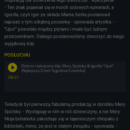
Inspiracją dla stowrzenia tego utworu był... wykrzyknik.
-
Ten znak pojawiał się w moich solowych numerach, a
Igorilla, czyli Igor ze składu Mama Selita postanowił
napisać o tym odrębną piosenkę - opowiada artystka. -
"Ups!" powstało między płytami i miało być luźnym
przerywnikiem. Dlatego postanowiliśmy stworzyć do niego
wyjątkowy klip.
POSŁUCHAJ
Dobrze nakręcony klip: Mery Spolsky & Igorilla "Ups!"
(Najlepszy Dzień Tygodnia/Czwórka)
08:27
Teledysk był pierwszą fabularną produkcją w dorobku Mery
Spolsky. - Występuję w nim w roli dziewczyny, a nie Mery.
Moja bohaterka zakochuje się w tajemniczym chłopaku z
biblioteki, mimo, że jest w stałym związku - opowiada. -