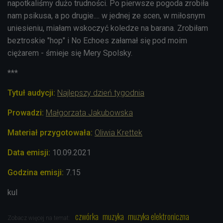
napotkaliśmy dużo trudności. Po pierwsze pogoda zrobiła
nam psikusa, a po drugie.... w jednej ze scen, w miłosnym
uniesieniu, miałam wskoczyć koledze na barana. Zrobiłam
beztroskie "hop" i No Echoes załamał się pod moim
ciężarem - śmieje się Mery Spolsky.
***
Tytuł audycji:
Najlepszy dzień tygodnia
Prowadzi:
Małgorzata Jakubowska
Materiał przygotowała:
Oliwia Krettek
Data emisji:
10.09.2021
Godzina emisji:
7.15
kul
czwórka
muzyka
muzyka elektroniczna
Zobacz więcej na temat: