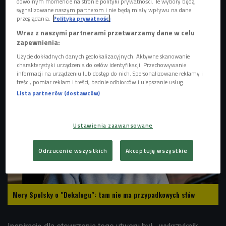
dowolnym momencie na stronie polityki prywatności. Te wybory będą
sygnalizowane naszym partnerom i nie będą miały wpływu na dane
przeglądania.
Polityka prywatności
Wraz z naszymi partnerami przetwarzamy dane w celu
zapewnienia:
Mery Spolsky
Foto: Martyna Ogonek/Czwórka
Użycie dokładnych danych geolokalizacyjnych. Aktywne skanowanie
charakterystyki urządzenia do celów identyfikacji. Przechowywanie
informacji na urządzeniu lub dostęp do nich. Spersonalizowane reklamy i
treści, pomiar reklam i treści, badnie odbiorców i ulepszanie usług.
Lista partnerów (dostawców)
Ustawienia zaawansowane
Odrzucenie wszystkich
Akceptuję wszystkie
Mery Spolsky o "Dekalogu": tam nie ma przypadkowych słów