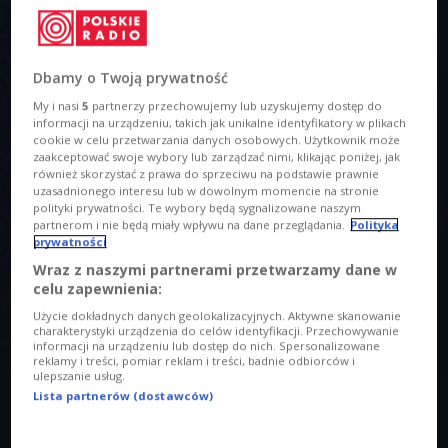
Dbamy o Twoją prywatność
My i nasi
5
partnerzy przechowujemy lub uzyskujemy dostęp do
informacji na urządzeniu, takich jak unikalne identyfikatory w plikach
cookie w celu przetwarzania danych osobowych. Użytkownik może
Zdj. ilustracyjne
Foto: Roman Kosolapov/Shutterstock.com
zaakceptować swoje wybory lub zarządzać nimi, klikając poniżej, jak
również skorzystać z prawa do sprzeciwu na podstawie prawnie
O AUDYCJI
uzasadnionego interesu lub w dowolnym momencie na stronie
polityki prywatności. Te wybory będą sygnalizowane naszym
partnerom i nie będą miały wpływu na dane przeglądania.
Polityka
00:00
00:00
prywatności
Wraz z naszymi partnerami przetwarzamy dane w
Tytuł
celu zapewnienia:
"Gaming to świat, w którym można znaleźć przyjaźń, a nawet...
Użycie dokładnych danych geolokalizacyjnych. Aktywne skanowanie
miłość"
charakterystyki urządzenia do celów identyfikacji. Przechowywanie
informacji na urządzeniu lub dostęp do nich. Spersonalizowane
reklamy i treści, pomiar reklam i treści, badnie odbiorców i
Prowadzący
ulepszanie usług.
Łukasz JeffreJ Chmiel
Lista partnerów (dostawców)
Opis