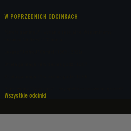
W POPRZEDNICH ODCINKACH
"Strefa gamingu" - wydanie specjalne. Wspominamy
Łukasza "Jeffrey’a" Chmiela
Łukasz "JeffreJ" Chmiel (1989 - 2022)
Strefa gamingu 18 września godz. 12:07
Strefa gamingu 11 września godz. 12:06
Poprawiony "Cyberpunk" - czy spełni oczekiwania graczy?
Wszystkie odcinki