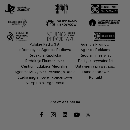
Polskie Radio S.A.
Agencja Promocji
Informacyjna Agencja Radiowa
Agencja Reklamy
Redakcja Katolicka
Regulamin serwisu
Redakcja Ekumeniczna
Polityka prywatności
Centrum Edukacji Medialnej
Ustawienia prywatności
Agencja Muzyczna Polskiego Radia
Dane osobowe
Studia nagraniowe i koncertowe
Kontakt
Sklep Polskiego Radia
Znajdziesz nas na