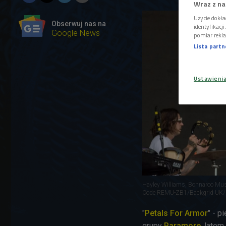
Wraz z na
Użycie dokła
Obserwuj nas na
identyfikacj
Google News
pomiar rekla
Lista part
Ustawieni
Hayley Williams, Bonnaroo Mus
Code REMU-ZB1/Backgrid UK
"
Petals For Armor
" - 
grupy
Paramore
, late