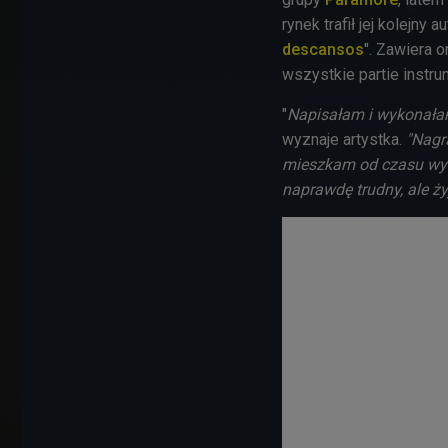
rynek trafił jej kolejny 
descansos
". Zawiera 
wszystkie partie instr
"
Napisałam i wykonałam
wyznaje artystka.
"Nagr
mieszkam od czasu wyda
naprawdę trudny, ale ż