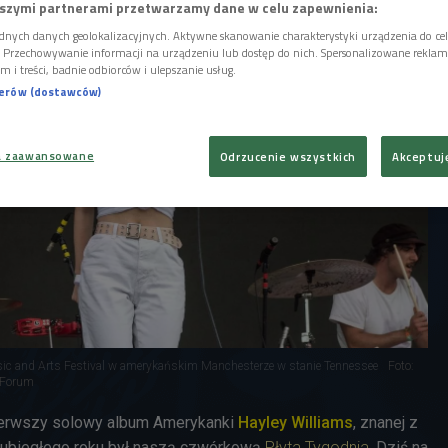
szymi partnerami przetwarzamy dane w celu zapewnienia:
dnych danych geolokalizacyjnych. Aktywne skanowanie charakterystyki urządzenia do ce
i. Przechowywanie informacji na urządzeniu lub dostęp do nich. Spersonalizowane reklamy 
m i treści, badnie odbiorców i ulepszanie usług.
nerów (dostawców)
a zaawansowane
Odrzucenie wszystkich
Akceptuj
ic and Arts Festival w amerykańskim Manchesterze w stanie Tennessee
Foto:
/Forum
pierwszy solowy album Amerykanki
Hayley Williams
, znanej z
m ubiegłego roku był naszą czwórkową
Płyta Tygodnia
. Dziś na