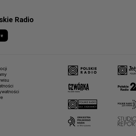
lskie Radio
re
ocji
amy
rwisu
atności
ywatności
we