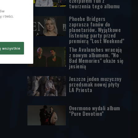
czerpałem fun z
tworzenia tego albumu
lów
i treści,
Phoebe Bridgers
zaprasza fanów do
planetariów. Wyjątkowe
listening party przed
premierą "Lost Weekend"
ę wszystkie
The Avalanches wracają
z nowym albumem. "No
Bad Memories" ukaże się
jesienią
Jeszcze jeden muzyczny
przedsmak nowej płyty
LA Priesta
Overmono wydali album
"Pure Devotion"