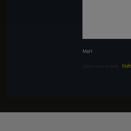
MaH
hayle
Zobacz więcej na temat: