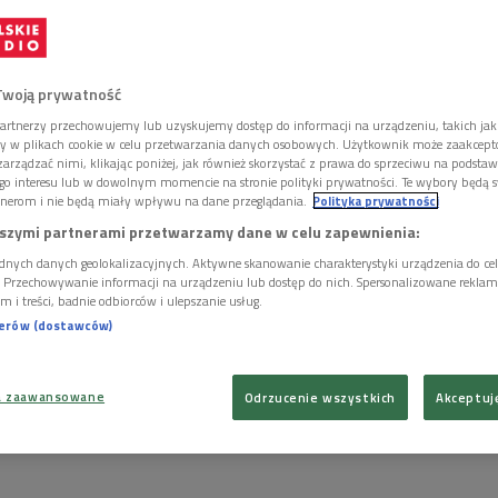
Twoją prywatność
artnerzy przechowujemy lub uzyskujemy dostęp do informacji na urządzeniu, takich jak
ory w plikach cookie w celu przetwarzania danych osobowych. Użytkownik może zaakcep
arządzać nimi, klikając poniżej, jak również skorzystać z prawa do sprzeciwu na podsta
go interesu lub w dowolnym momencie na stronie polityki prywatności. Te wybory będą 
nerom i nie będą miały wpływu na dane przeglądania.
Polityka prywatności
szymi partnerami przetwarzamy dane w celu zapewnienia:
dnych danych geolokalizacyjnych. Aktywne skanowanie charakterystyki urządzenia do ce
i. Przechowywanie informacji na urządzeniu lub dostęp do nich. Spersonalizowane reklamy 
m i treści, badnie odbiorców i ulepszanie usług.
nerów (dostawców)
a zaawansowane
Odrzucenie wszystkich
Akceptuj