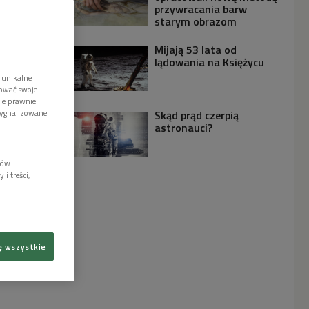
przywracania barw
starym obrazom
Mijają 53 lata od
lądowania na Księżycu
 unikalne
tować swoje
wie prawnie
sygnalizowane
Skąd prąd czerpią
astronauci?
lów
i treści,
ę wszystkie