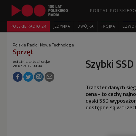
PORTAL POLSKIEGO
POLSKIE RADIO 24
JEDYNKA
DWÓJKA
TRÓJKA
CZWÓ
Polskie Radio
Nowe Technologie
Sprzęt
Szybki SS
ostatnia aktualizacja:
28.07.2012 00:00
Transfer danych sięg
cena - to cechy naj
dyski SSD wyposażone
dostępne są w trzech