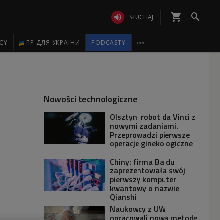
shopping_cart


SŁUCHAJ

ICY
ПР ДЛЯ УКРАЇНИ
PODCASTY
Nowości technologiczne
Olsztyn: robot da Vinci z
nowymi zadaniami.
Przeprowadzi pierwsze
operacje ginekologiczne
Chiny: firma Baidu
zaprezentowała swój
pierwszy komputer
kwantowy o nazwie
Qianshi
Naukowcy z UW
opracowali nową metodę