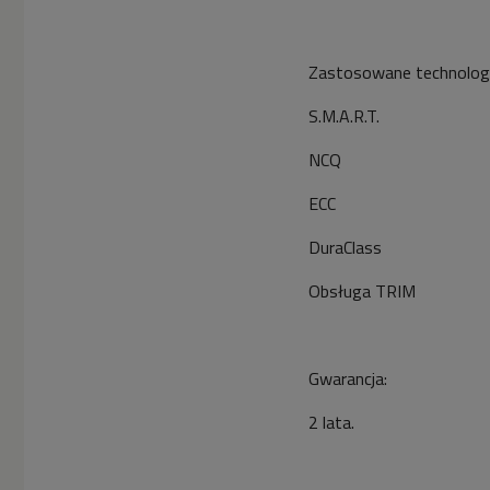
Zastosowane technologi
S.M.A.R.T.
NCQ
ECC
DuraClass
Obsługa TRIM
Gwarancja:
2 lata.