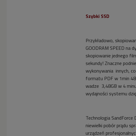
Szybki SSD
Przykładowo, skopiowan
GOODRAM SPEED na dysk
skopiowanie jednego fil
sekundy! Znaczne podnie
wykonywania innych, co
formatu PDF w 1min 48s
wadze 3,48GB w 4 minuty
wydajności systemu dz
Technologia SandForce 
niewielki pobór prądu s
urządzeń profesjonalny