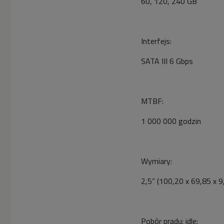
60, 120, 240 GB
Interfejs:
SATA III 6 Gbps
MTBF:
1 000 000 godzin
Wymiary:
2,5” (100,20 x 69,85 x 
Pobór prądu: idle: