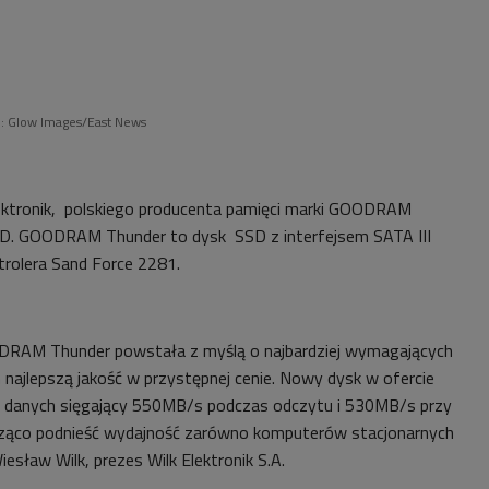
o: Glow Images/East News
lektronik, polskiego producenta pamięci marki GOODRAM
SSD. GOODRAM Thunder to dysk SSD z interfejsem SATA III
rolera Sand Force 2281.
RAM Thunder powstała z myślą o najbardziej wymagających
 najlepszą jakość w przystępnej cenie. Nowy dysk w ofercie
er danych sięgający 550MB/s podczas odczytu i 530MB/s przy
acząco podnieść wydajność zarówno komputerów stacjonarnych
iesław Wilk, prezes Wilk Elektronik S.A.