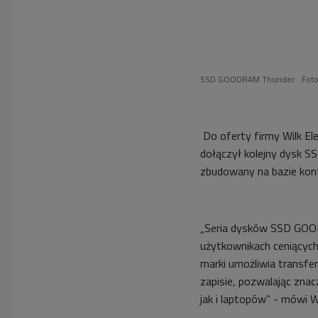
SSD GOODRAM Thunder
Fot
Do oferty firmy Wilk E
dołączył kolejny dysk 
zbudowany na bazie kont
„Seria dysków SSD GOOD
użytkownikach ceniących
marki umożliwia transf
zapisie, pozwalając zn
jak i laptopów” - mówi W