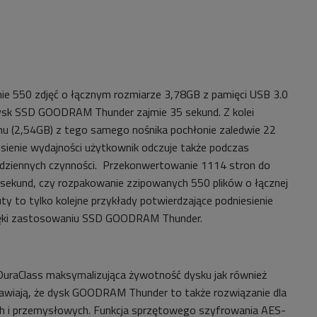
ie 550 zdjęć o łącznym rozmiarze 3,78GB z pamięci USB 3.0
 SSD GOODRAM Thunder zajmie 35 sekund. Z kolei
mu (2,54GB) z tego samego nośnika pochłonie zaledwie 22
sienie wydajności użytkownik odczuje także podczas
dziennych czynności. Przekonwertowanie 1114 stron do
ekund, czy rozpakowanie zzipowanych 550 plików o łącznej
 to tylko kolejne przykłady potwierdzające podniesienie
ięki zastosowaniu SSD GOODRAM Thunder.
DuraClass maksymalizująca żywotność dysku jak również
prawiają, że dysk GOODRAM Thunder to także rozwiązanie dla
ch i przemysłowych. Funkcja sprzętowego szyfrowania AES-