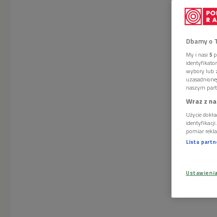
Dbamy o 
My i nasi
5
p
identyfikat
wybory lub z
uzasadnione
naszym part
Wraz z na
Użycie dokła
identyfikacj
pomiar rekla
Lista part
Ustawieni