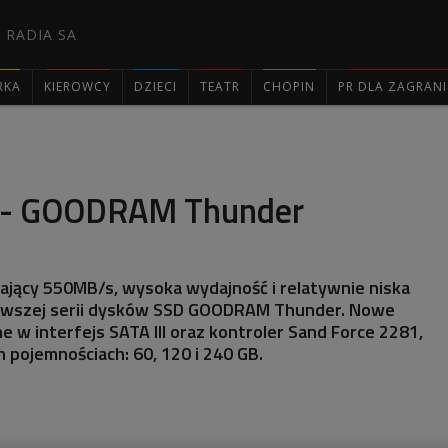
 RADIA SA
RKA
KIEROWCY
DZIECI
TEATR
CHOPIN
PR DLA ZAGRAN

D - GOODRAM Thunder
ający 550MB/s, wysoka wydajność i relatywnie niska
nowszej serii dysków SSD GOODRAM Thunder. Nowe
 w interfejs SATA III oraz kontroler Sand Force 2281,
 pojemnościach: 60, 120 i 240 GB.