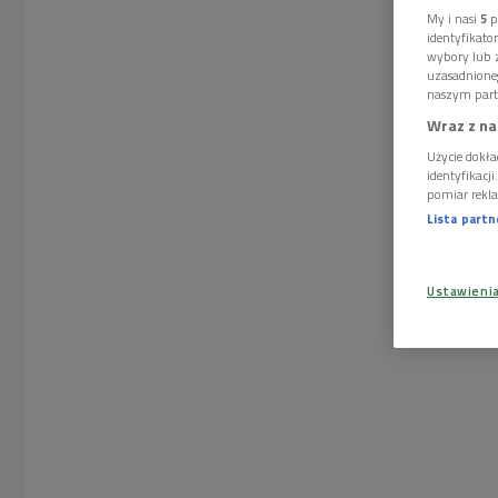
My i nasi
5
p
identyfikat
wybory lub z
uzasadnione
naszym part
Wraz z na
Użycie dokła
identyfikacj
pomiar rekla
Lista part
Ustawieni