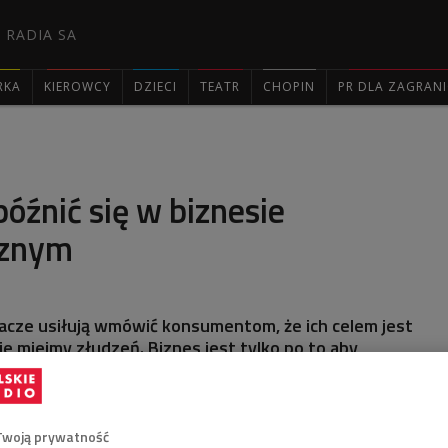
 RADIA SA
RKA
KIEROWCY
DZIECI
TEATR
CHOPIN
PR DLA ZAGRAN

późnić się w biznesie
cznym
acze usiłują wmówić konsumentom, że ich celem jest
ie miejmy złudzeń. Biznes jest tylko po to aby
e więc w biznesie globalnym pomyłki generują straty w
e, którzy zaspali rynek mobilny to Microsoft i Intel, i
problem aby na tym rynku ponownie zarabiać krocie.
Twoją prywatność