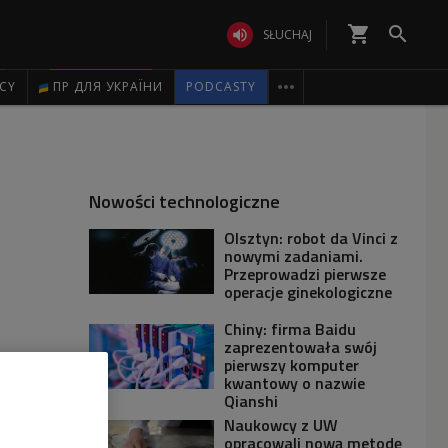
shopping_cart


SŁUCHAJ

ICY
ПР ДЛЯ УКРАЇНИ
PODCASTY
Nowości technologiczne
Olsztyn: robot da Vinci z
nowymi zadaniami.
Przeprowadzi pierwsze
operacje ginekologiczne
Chiny: firma Baidu
zaprezentowała swój
pierwszy komputer
kwantowy o nazwie
Qianshi
Naukowcy z UW
opracowali nową metodę