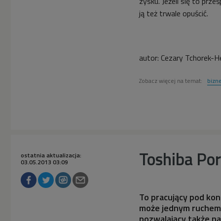
zysku. Jeżeli się to prz
ją też trwale opuścić.
autor:
Cezary Tchorek-H
Zobacz więcej na temat:
bizn
Toshiba Po
ostatnia aktualizacja:
03.05.2013 03:09
To pracujący pod ko
może jednym ruchem o
pozwalający także n