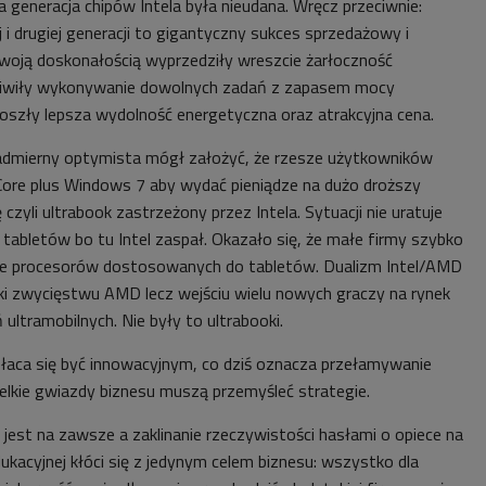
a generacja chipów Intela była nieudana. Wręcz przeciwnie:
 i drugiej generacji to gigantyczny sukces sprzedażowy i
swoją doskonałością wyprzedziły wreszcie żarłoczność
liwiły wykonywanie dowolnych zadań z zapasem mocy
doszły lepsza wydolność energetyczna oraz atrakcyjna cena.
 nadmierny optymista mógł założyć, że rzesze użytkowników
Core plus Windows 7 aby wydać pieniądze na dużo droższy
czyli ultrabook zastrzeżony przez Intela. Sytuacji nie uratuje
tabletów bo tu Intel zaspał. Okazało się, że małe firmy szybko
e procesorów dostosowanych do tabletów. Dualizm Intel/AMD
ięki zwycięstwu AMD lecz wejściu wielu nowych graczy na rynek
ultramobilnych. Nie były to ultrabooki.
opłaca się być innowacyjnym, co dziś oznacza przełamywanie
lkie gwiazdy biznesu muszą przemyśleć strategie.
 jest na zawsze a zaklinanie rzeczywistości hasłami o opiece na
edukacyjnej kłóci się z jedynym celem biznesu: wszystko dla