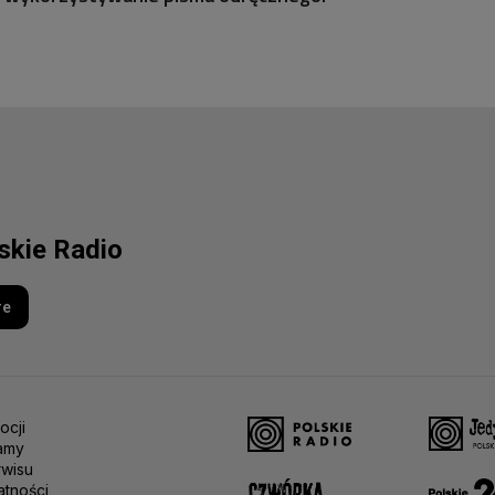
lskie Radio
re
ocji
amy
rwisu
atności