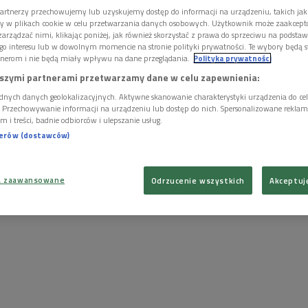
artnerzy przechowujemy lub uzyskujemy dostęp do informacji na urządzeniu, takich jak
ory w plikach cookie w celu przetwarzania danych osobowych. Użytkownik może zaakcep
arządzać nimi, klikając poniżej, jak również skorzystać z prawa do sprzeciwu na podsta
go interesu lub w dowolnym momencie na stronie polityki prywatności. Te wybory będą 
nerom i nie będą miały wpływu na dane przeglądania.
Polityka prywatności
szymi partnerami przetwarzamy dane w celu zapewnienia:
dnych danych geolokalizacyjnych. Aktywne skanowanie charakterystyki urządzenia do ce
i. Przechowywanie informacji na urządzeniu lub dostęp do nich. Spersonalizowane reklamy 
m i treści, badnie odbiorców i ulepszanie usług.
nerów (dostawców)
a zaawansowane
Odrzucenie wszystkich
Akceptuj