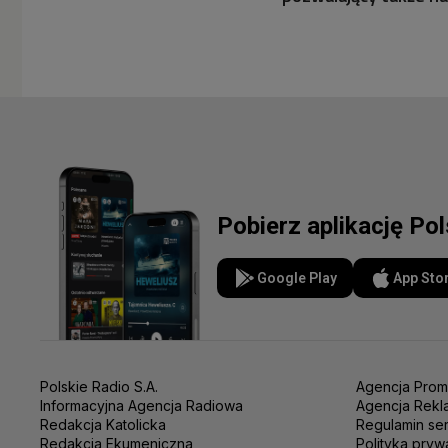
Pobierz aplikację Po
Google Play
App Sto
Polskie Radio S.A.
Agencja Prom
Informacyjna Agencja Radiowa
Agencja Rekl
Redakcja Katolicka
Regulamin se
Redakcja Ekumeniczna
Polityka pryw