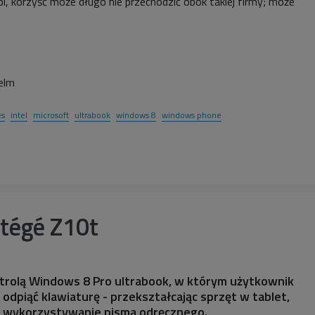
eśpi, korzyść może długo nie przechodzić obok takiej firmy; może
elm
es
intel
microsoft
ultrabook
windows 8
windows phone
rtégé Z10t
ntrolą Windows 8 Pro ultrabook, w którym użytkownik
dpiąć klawiaturę - przekształcając sprzęt w tablet,
a wykorzystywanie pisma odręcznego.