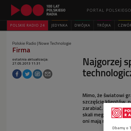
PORTAL POLSKIEGO
POLSKIE RADIO 24
JEDYNKA
DWÓJKA
TRÓJKA
CZWÓ
Polskie Radio
Nowe Technologie
Firma
Najgorzej s
ostatnia aktualizacja:
27.05.2013 11:31
technologi
Mimo, że światowi gr
szczęście klientów, n
zarabiać. Szczególni
skali mega. Dwaj gracz
oni mają największy 
Dbamy o 