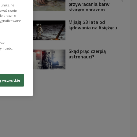
przywracania barw
 unikalne
starym obrazom
tować swoje
wie prawnie
sygnalizowane
Mijają 53 lata od
lądowania na Księżycu
lów
i treści,
Skąd prąd czerpią
astronauci?
ę wszystkie