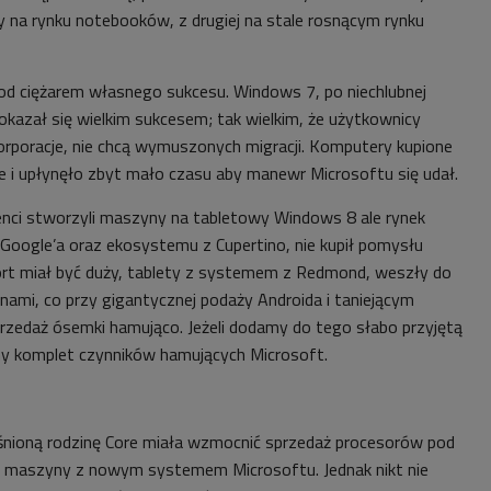
y na rynku notebooków, z drugiej na stale rosnącym rynku
pod ciężarem własnego sukcesu. Windows 7, po niechlubnej
okazał się wielkim sukcesem; tak wielkim, że użytkownicy
korporacje, nie chcą wymuszonych migracji. Komputery kupione
e i upłynęło zbyt mało czasu aby manewr Microsoftu się udał.
nci stworzyli maszyny na tabletowy Windows 8 ale rynek
 Google’a oraz ekosystemu z Cupertino, nie kupił pomysłu
ort miał być duży, tablety z systemem z Redmond, weszły do
nami, co przy gigantycznej podaży Androida i taniejącym
sprzedaż ósemki hamująco. Jeżeli dodamy do tego słabo przyjętą
my komplet czynników hamujących Microsoft.
nioną rodzinę Core miała wzmocnić sprzedaż procesorów pod
e maszyny z nowym systemem Microsoftu. Jednak nikt nie