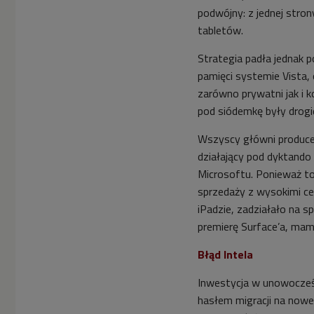
podwójny: z jednej stron
tabletów.
Strategia padła jednak 
pamięci systemie Vista, 
zarówno prywatni jak i 
pod siódemkę były drogi
Wszyscy główni produce
działający pod dyktando
Microsoftu. Ponieważ t
sprzedaży z wysokimi ce
iPadzie, zadziałało na 
premierę Surface’a, ma
Błąd Intela
Inwestycja w unowocześ
hasłem migracji na now