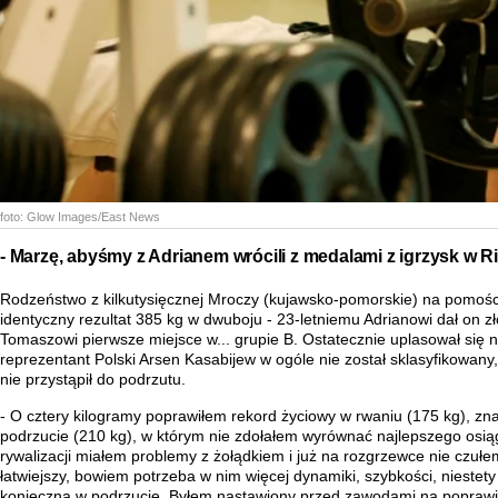
foto:
Glow Images/East News
- Marzę, abyśmy z Adrianem wrócili z medalami z igrzysk w Ri
Rodzeństwo z kilkutysięcznej Mroczy (kujawsko-pomorskie) na pomości
identyczny rezultat 385 kg w dwuboju - 23-letniemu Adrianowi dał on 
Tomaszowi pierwsze miejsce w... grupie B. Ostatecznie uplasował się na
reprezentant Polski Arsen Kasabijew w ogóle nie został sklasyfikowan
nie przystąpił do podrzutu.
- O cztery kilogramy poprawiłem rekord życiowy w rwaniu (175 kg), zna
podrzucie (210 kg), w którym nie zdołałem wyrównać najlepszego osiąg
rywalizacji miałem problemy z żołądkiem i już na rozgrzewce nie czułem 
łatwiejszy, bowiem potrzeba w nim więcej dynamiki, szybkości, niestety 
konieczną w podrzucie. Byłem nastawiony przed zawodami na poprawi