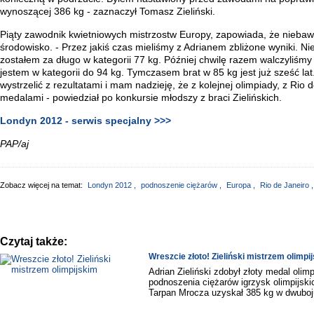
wynoszącej 386 kg - zaznaczył Tomasz Zieliński.
Piąty zawodnik kwietniowych mistrzostw Europy, zapowiada, że niebaw
środowisko. - Przez jakiś czas mieliśmy z Adrianem zbliżone wyniki. Ni
zostałem za długo w kategorii 77 kg. Później chwilę razem walczyliśm
jestem w kategorii do 94 kg. Tymczasem brat w 85 kg jest już sześć lat
wystrzelić z rezultatami i mam nadzieję, że z kolejnej olimpiady, z Rio 
medalami - powiedział po konkursie młodszy z braci Zielińskich.
Londyn 2012 - serwis specjalny >>>
PAP/aj
Zobacz więcej na temat:
Londyn 2012
,
podnoszenie ciężarów
,
Europa
,
Rio de Janeiro
,
Czytaj także:
Wreszcie złoto! Zieliński mistrzem olimpi
Adrian Zieliński zdobył złoty medal olimpi
podnoszenia ciężarów igrzysk olimpijs
Tarpan Mrocza uzyskał 385 kg w dwuboj