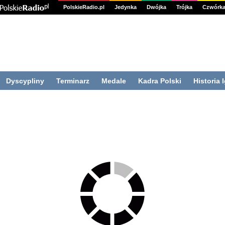
PolskieRadio.pl
Jedynka
Dwójka
Trójka
Czwórk
Dyscypliny
Terminarz
Medale
Kadra Polski
Historia 