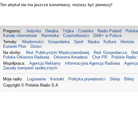
Ten artykuł nie ma jeszcze komentarzy, możesz być pierwszy!
Programy:
Jedynka
Dwójka
Trójka
Czwórka
Radio Poland
Polski
Kanały internetowe
Ramówka
Częstotliwości
DAB+ w Polsce
Tematy:
Wiadomości
Gospodarka
Sport
Nauka
Kultura
Historia
Euranet Plus
Dzieci
Na skróty:
Red. Publicystyki Międzynarodowej
Red. Gospodarcza
Red
Polska Orkiestra Radiowa
Orkiestra Amadeus
Chór PR
Polskie Radio 
Współpraca:
Agencja Reklamy
Informacyjna Agencja Radiowa
Agencja
Zasady kampanii społecznych
Moje radio:
Logowanie
Kontakt
Polityka prywatności
Sklep
Bilety
Copyright © Polskie Radio S.A