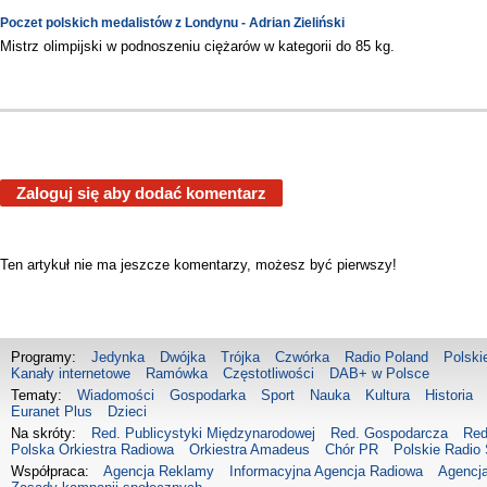
Poczet polskich medalistów z Londynu - Adrian Zieliński
Mistrz olimpijski w podnoszeniu ciężarów w kategorii do 85 kg.
Zaloguj się aby dodać komentarz
Ten artykuł nie ma jeszcze komentarzy, możesz być pierwszy!
Programy:
Jedynka
Dwójka
Trójka
Czwórka
Radio Poland
Polski
Kanały internetowe
Ramówka
Częstotliwości
DAB+ w Polsce
Tematy:
Wiadomości
Gospodarka
Sport
Nauka
Kultura
Historia
Euranet Plus
Dzieci
Na skróty:
Red. Publicystyki Międzynarodowej
Red. Gospodarcza
Red
Polska Orkiestra Radiowa
Orkiestra Amadeus
Chór PR
Polskie Radio 
Współpraca:
Agencja Reklamy
Informacyjna Agencja Radiowa
Agencja