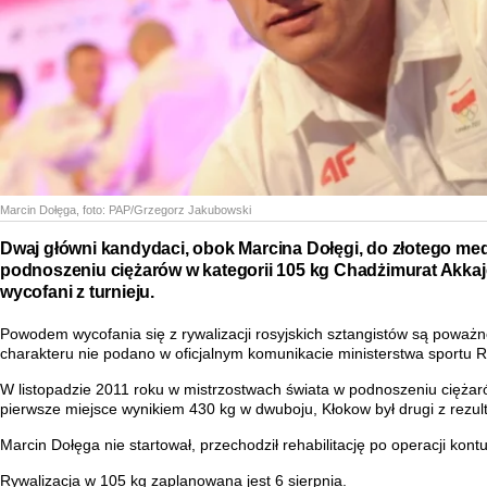
Marcin Dołęga
, foto:
PAP/Grzegorz Jakubowski
Dwaj główni kandydaci, obok Marcina Dołęgi, do złotego med
podnoszeniu ciężarów w kategorii 105 kg Chadżimurat Akkajew
wycofani z turnieju.
Powodem wycofania się z rywalizacji rosyjskich sztangistów są poważ
charakteru nie podano w oficjalnym komunikacie ministerstwa sportu Ro
W listopadzie 2011 roku w mistrzostwach świata w podnoszeniu ciężar
pierwsze miejsce wynikiem 430 kg w dwuboju, Kłokow był drugi z rezul
Marcin Dołęga nie startował, przechodził rehabilitację po operacji k
Rywalizacja w 105 kg zaplanowana jest 6 sierpnia.