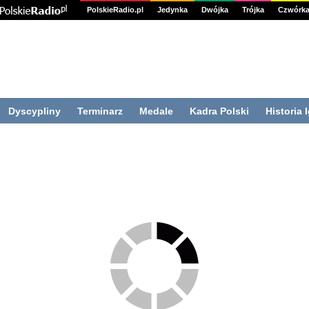
PolskieRadio.pl
Jedynka
Dwójka
Trójka
Czwórk
Dyscypliny
Terminarz
Medale
Kadra Polski
Historia 