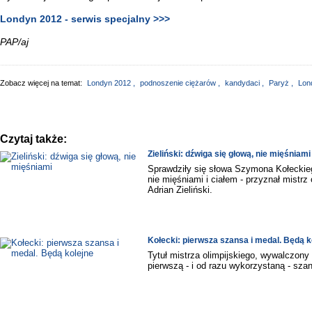
Londyn 2012 - serwis specjalny >>>
PAP/aj
Zobacz więcej na temat:
Londyn 2012
,
podnoszenie ciężarów
,
kandydaci
,
Paryż
,
Lon
Czytaj także:
Zieliński: dźwiga się głową, nie mięśniami
Sprawdziły się słowa Szymona Kołeckieg
nie mięśniami i ciałem - przyznał mistrz
Adrian Zieliński.
Kołecki: pierwsza szansa i medal. Będą k
Tytuł mistrza olimpijskiego, wywalczony 
pierwszą - i od razu wykorzystaną - sz