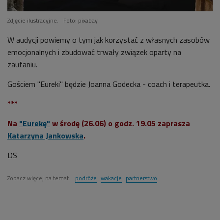
Zdjęcie ilustracyjne.
Foto: pixabay
W audycji powiemy o tym jak korzystać z własnych zasobów
emocjonalnych i zbudować trwały związek oparty na
zaufaniu.
Gościem "Eureki" będzie Joanna Godecka - coach i terapeutka.
***
Na
"Eurekę"
w środę (26.06) o godz. 19.05 zaprasza
Katarzyna Jankowska
.
DS
Zobacz więcej na temat:
podróże
wakacje
partnerstwo