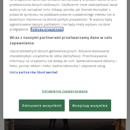
Obserwuj nas na
przetwarzania danych osobowych. Użytkownik może zaakceptować swoje
Google News
wybory lub zarządzać nimi, klikając poniżej, jak również skorzystać z
prawa do sprzeciwu na podstawie prawnie uzasadnionego interesu lub w
Czas wakacji i związanych z nimi podróży stwarza
dowolnym momencie na stronie polityki prywatności. Te wybory będą
sygnalizowane naszym partnerom i nie będą miały wpływu na dane
nam okazję do zawarcia nowych znajomości.
przeglądania.
Polityka prywatności
Podstawą do dobrych relacji z innymi jest szacunek
Wraz z naszymi partnerami przetwarzamy dane w celu
do siebie i akceptacja własnej osoby. W obszarze
zapewnienia:
badań psychologicznych istnieje wiele nowych
metod pomocnych w dobrym doborze partnera,
Użycie dokładnych danych geolokalizacyjnych. Aktywne skanowanie
charakterystyki urządzenia do celów identyfikacji. Przechowywanie
właściwym postrzeganiu siebie i swoich oczekiwań.
informacji na urządzeniu lub dostęp do nich. Spersonalizowane reklamy i
treści, pomiar reklam i treści, badnie odbiorców i ulepszanie usług.
Lista partnerów (dostawców)
Ustawienia zaawansowane
Odrzucenie wszystkich
Akceptuję wszystkie