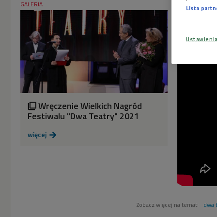
GALERIA
Lista part
Ustawieni
Wręczenie Wielkich Nagród

Festiwalu "Dwa Teatry" 2021
więcej

Zobacz więcej na temat:
dwa 