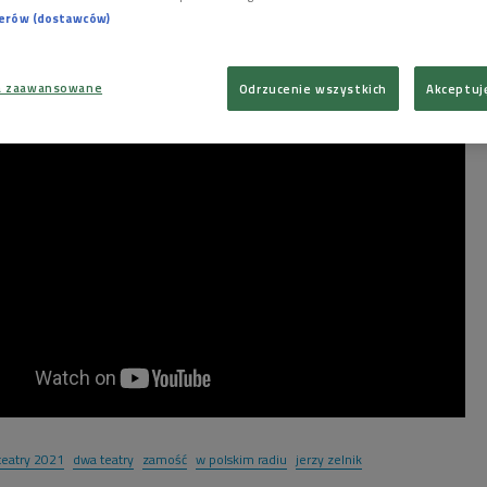
nerów (dostawców)
a zaawansowane
Odrzucenie wszystkich
Akceptuj
teatry 2021
dwa teatry
zamość
w polskim radiu
jerzy zelnik