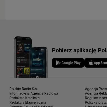
Pobierz aplikację Po
Google Play
App Sto
Polskie Radio S.A.
Agencja Prom
Informacyjna Agencja Radiowa
Agencja Rekl
Redakcja Katolicka
Regulamin se
Redakcja Ekumeniczna
Polityka pryw
Centrum Edukacji Medialnej
Ustawienia pr