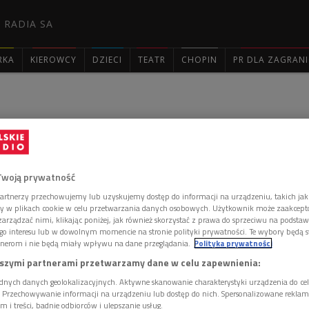
 RADIA SA
RKA
KIEROWCY
DZIECI
TEATR
CHOPIN
PR DLA ZAGRAN

a Teatry. Spotkanie z Jerzym
[OGLĄDAJ WIDEO]
Twoją prywatność
artnerzy przechowujemy lub uzyskujemy dostęp do informacji na urządzeniu, takich jak
ory w plikach cookie w celu przetwarzania danych osobowych. Użytkownik może zaakcep
arządzać nimi, klikając poniżej, jak również skorzystać z prawa do sprzeciwu na podsta
 uhonorowany Wielką Nagrodą Festiwalu "Dwa Teatry"
go interesu lub w dowolnym momencie na stronie polityki prywatności. Te wybory będą 
nerom i nie będą miały wpływu na dane przeglądania.
Polityka prywatności
ktorskie w Teatrze Polskiego Radia i Teatrze Telewizji
rał nagrodę podczas uroczystego otwarcia Festiwalu
szymi partnerami przetwarzamy dane w celu zapewnienia:
Zamościu. Jerzy Zelnik z Polskim Radiem związany jest
dnych danych geolokalizacyjnych. Aktywne skanowanie charakterystyki urządzenia do ce
oku rozpoczął współpracę z Teatrem Telewizji.
i. Przechowywanie informacji na urządzeniu lub dostęp do nich. Spersonalizowane reklamy 
m i treści, badnie odbiorców i ulepszanie usług.