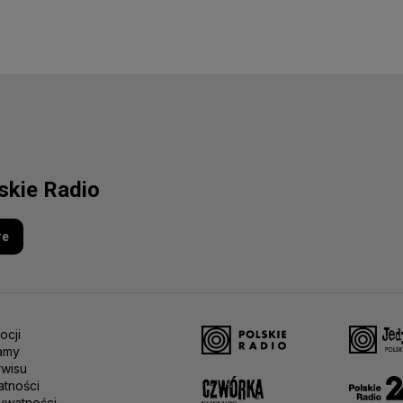
lskie Radio
re
ocji
amy
rwisu
atności
ywatności