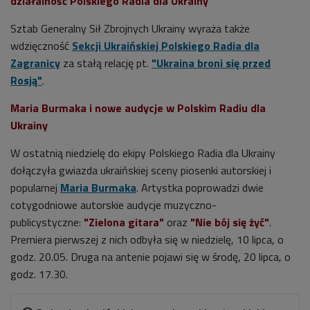
działalność Polskiego Radia dla Ukrainy
Sztab Generalny Sił Zbrojnych Ukrainy wyraża także
wdzięczność
Sekcji Ukraińskiej Polskiego Radia dla
Zagranicy
za stałą relację pt.
"Ukraina broni się przed
Rosją"
.
Maria Burmaka i nowe audycje w Polskim Radiu dla
Ukrainy
W ostatnią niedzielę do ekipy Polskiego Radia dla Ukrainy
dołączyła gwiazda ukraińskiej sceny piosenki autorskiej i
popularnej
Maria Burmaka
. Artystka poprowadzi dwie
cotygodniowe autorskie audycje muzyczno-
publicystyczne:
"Zielona
gitara"
oraz
"Nie bój się żyć"
.
Premiera pierwszej z nich odbyła się w niedzielę, 10 lipca, o
godz. 20.05. Druga na antenie pojawi się w środę, 20 lipca, o
godz. 17.30.