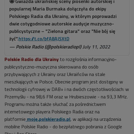
🤩 Gwiazda ukraińskiej sceny piosenki autorskiej i
popularnej Maria Burmaka dołączyła do ekipy
Polskiego Radia dla Ukrainy, w którym poprowadzi
dwie cotygodniowe autorskie audycje muzyczno-
publicystyczne – "Zielona gitara" oraz "Nie bój się
żyć".
https://t.co/bfA8AJSXtD
— Polskie Radio (@polskieradiopl)
July 11, 2022
Polskie Radio dla Ukrainy
to rozgłośnia informacyjno-
publicystyczno-muzyczna skierowana do osób
przybywających z Ukrainy oraz Ukraińców na stale
mieszkających w Polsce. Obecnie program jest dostępny w
technologii cyfrowej w DAB+ i na dwóch częstotliwościach: w
Przemyślu - na 98,6 FM oraz w Hrubieszowie - na 93,3 MHz.
Programu można także słuchać za pośrednictwem
internetowego playera Polskiego Radia oraz na
platformie
moje.polskieradio.pl
, w aplikacji na urządzenia
mobilne Polskie Radio - do bezpłatnego pobrania z Google
Play i App Store.