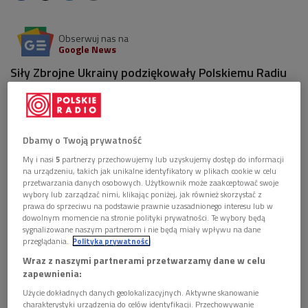
Obserwuj nas na
Google News
Siły Zbrojne Ukrainy podziękowały Polskiemu Radiu
dla Ukrainy za systematyczne, obiektywne,
kompletne i merytoryczne przedstawianie ich
działań w obronie swojego kraju oraz rozwój
stosunków dwustronnych, w szczególności w sferze
Dbamy o Twoją prywatność
wojskowej.
My i nasi
5
partnerzy przechowujemy lub uzyskujemy dostęp do informacji
na urządzeniu, takich jak unikalne identyfikatory w plikach cookie w celu
przetwarzania danych osobowych. Użytkownik może zaakceptować swoje
wybory lub zarządzać nimi, klikając poniżej, jak również skorzystać z
prawa do sprzeciwu na podstawie prawnie uzasadnionego interesu lub w
dowolnym momencie na stronie polityki prywatności. Te wybory będą
sygnalizowane naszym partnerom i nie będą miały wpływu na dane
przeglądania.
Polityka prywatności
Wraz z naszymi partnerami przetwarzamy dane w celu
zapewnienia:
Użycie dokładnych danych geolokalizacyjnych. Aktywne skanowanie
charakterystyki urządzenia do celów identyfikacji. Przechowywanie