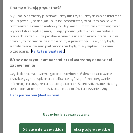
Dbamy o Twoją prywatność
My i nasi
5
partnerzy przechowujemy lub uzyskujemy dostęp do informacji
na urządzeniu, takich jak unikalne identyfikatory w plikach cookie w celu
Nagrody Mediów Publicznych 2022
Foto: Polskie Radio
przetwarzania danych osobowych. Użytkownik może zaakceptować swoje
wybory lub zarządzać nimi, klikając poniżej, jak również skorzystać z
prawa do sprzeciwu na podstawie prawnie uzasadnionego interesu lub w
Nagrody Mediów Publicznych są przyznawane przez
dowolnym momencie na stronie polityki prywatności. Te wybory będą
Telewizję Polską, Polską Agencję Prasową i Polskie
sygnalizowane naszym partnerom i nie będą miały wpływu na dane
przeglądania.
Polityka prywatności
Radio.
Wraz z naszymi partnerami przetwarzamy dane w celu
Pierwszy raz te nagrody wręczono w 2008 roku, a
zapewnienia:
w 2019 roku, z inicjatywy Krzysztofa Czabańskiego,
Użycie dokładnych danych geolokalizacyjnych. Aktywne skanowanie
przywrócono ideę przyznawania nagród w
charakterystyki urządzenia do celów identyfikacji. Przechowywanie
kategoriach: Obraz, Muzyka i Słowo. Od kilku lat
informacji na urządzeniu lub dostęp do nich. Spersonalizowane reklamy i
treści, pomiar reklam i treści, badnie odbiorców i ulepszanie usług.
przyznawana jest również Nagroda Specjalna,
Lista partnerów (dostawców)
a w 2021 roku wprowadzono nową kategorię główną -
Idea - w której nagrodę przyznają rozgłośnie
regionalne Polskiego Radia.
Ustawienia zaawansowane
Publiczni nadawcy pierwotnie honorowali w ten
sposób twórców literatury pięknej - nagrodą Cogito -
Odrzucenie wszystkich
Akceptuję wszystkie