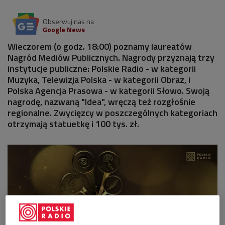
Obserwuj nas na
Google News
Wieczorem (o godz. 18:00) poznamy laureatów
Nagród Mediów Publicznych. Nagrody przyznają trzy
instytucje publiczne: Polskie Radio - w kategorii
Muzyka, Telewizja Polska - w kategorii Obraz, i
Polska Agencja Prasowa - w kategorii Słowo. Swoją
nagrodę, nazwaną "Idea", wręczą też rozgłośnie
regionalne. Zwycięzcy w poszczególnych kategoriach
otrzymają statuetkę i 100 tys. zł.