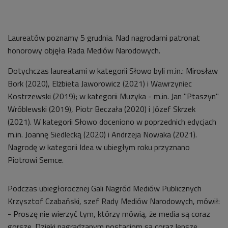
Laureatów poznamy 5 grudnia. Nad nagrodami patronat
honorowy objęła Rada Mediów Narodowych.
Dotychczas laureatami w kategorii Słowo byli m.in.: Mirosław
Bork (2020), Elżbieta Jaworowicz (2021) i Wawrzyniec
Kostrzewski (2019); w kategorii Muzyka - m.in. Jan "Ptaszyn"
Wróblewski (2019), Piotr Beczała (2020) i Józef Skrzek
(2021). W kategorii Słowo doceniono w poprzednich edycjach
m.in. Joannę Siedlecką (2020) i Andrzeja Nowaka (2021).
Nagrodę w kategorii Idea w ubiegłym roku przyznano
Piotrowi Semce.
Podczas ubiegłorocznej Gali Nagród Mediów Publicznych
Krzysztof Czabański, szef Rady Mediów Narodowych, mówił:
- Proszę nie wierzyć tym, którzy mówią, że media są coraz
gorsze. Dzięki nagradzanym postaciom są coraz lepsze.