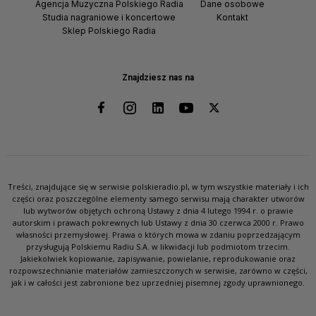
Agencja Muzyczna Polskiego Radia
Dane osobowe
Studia nagraniowe i koncertowe
Kontakt
Sklep Polskiego Radia
Znajdziesz nas na
Treści, znajdujące się w serwisie polskieradio.pl, w tym wszystkie materiały i ich
części oraz poszczególne elementy samego serwisu mają charakter utworów
lub wytworów objętych ochroną Ustawy z dnia 4 lutego 1994 r. o prawie
autorskim i prawach pokrewnych lub Ustawy z dnia 30 czerwca 2000 r. Prawo
własności przemysłowej. Prawa o których mowa w zdaniu poprzedzającym
przysługują Polskiemu Radiu S.A. w likwidacji lub podmiotom trzecim.
Jakiekolwiek kopiowanie, zapisywanie, powielanie, reprodukowanie oraz
rozpowszechnianie materiałów zamieszczonych w serwisie, zarówno w części,
jak i w całości jest zabronione bez uprzedniej pisemnej zgody uprawnionego.