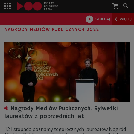
shopping_cart



SŁUCHAJ
WIĘCEJ

NAGRODY MEDIÓW PUBLICZNYCH 2022
Nagrody Mediów Publicznych. Sylwetki
laureatów z poprzednich lat
12 listopada poznamy tegorocznych laureatów Nagród