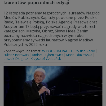
laureatów poprzednich edycji
12 listopada poznamy tegorocznych laureatów Nagród
Mediów Publicznych. Kapituły powołane przez Polskie
Radio, Telewizję Polską, Polską Agencję Prasową oraz
Audytorium 17 będą przyznawać nagrody w czterech
kategoriach: Muzyka, Obraz, Słowo i Idea. Zanim
poznamy nazwiska nagrodzonych w tym roku,
przypominamy sylwetki laureatów Nagród Mediów
Publicznych w 2022 roku.
Zobacz więcej na temat:
W POLSKIM RADIU
Polskie Radio
Łukasz Borowicz
Andrzej Zybertowicz
Maria Dłużewska
Leszek Długosz
Krzysztof Czabański