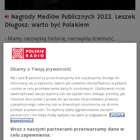
Nagrody Mediów Publicznych 2022. Leszek
Długosz: warto być Polakiem
- Mamy niezwykłą historię, niezwykłą dzielność,
poświęcenie. Mamy również świetny dorobek w obrębie
kultury, znakomite postaci, które nas legitymizują, które
świadczą o nas. Nie mamy powodu, jak niestety się to
obserwuje, stać w kątku, czuć się gorszym i
usprawiedliwiać się, że jesteśmy z tego obrzeża, czyli z
Dbamy o Twoją prywatność
Polski - mówił w "Poranku Dwójki" Leszek Długosz,
My i nasi
5
partnerzy przechowujemy lub uzyskujemy dostęp do
laureat tegorocznej Nagrody Mediów Publicznych w
informacji na urządzeniu, takich jak unikalne identyfikatory w plikach
kategorii Idea.
cookie w celu przetwarzania danych osobowych. Użytkownik może
zaakceptować swoje wybory lub zarządzać nimi, klikając poniżej, jak
Zobacz więcej na temat:
Leszek Długosz
poezja
pisarze i poeci
Dwójka
Nagrody Mediów Publicznych
również skorzystać z prawa do sprzeciwu na podstawie prawnie
KULTURA
Paweł Siwek
uzasadnionego interesu lub w dowolnym momencie na stronie
polityki prywatności. Te wybory będą sygnalizowane naszym
partnerom i nie będą miały wpływu na dane przeglądania.
Polityka
prywatności
Wraz z naszymi partnerami przetwarzamy dane w
celu zapewnienia: