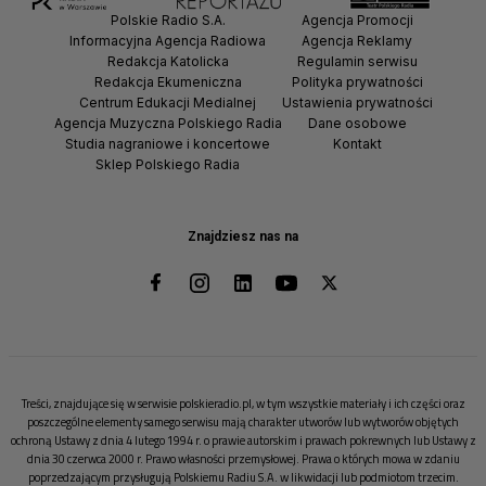
Polskie Radio S.A.
Agencja Promocji
Informacyjna Agencja Radiowa
Agencja Reklamy
Redakcja Katolicka
Regulamin serwisu
Redakcja Ekumeniczna
Polityka prywatności
Centrum Edukacji Medialnej
Ustawienia prywatności
Agencja Muzyczna Polskiego Radia
Dane osobowe
Studia nagraniowe i koncertowe
Kontakt
Sklep Polskiego Radia
Znajdziesz nas na
Treści, znajdujące się w serwisie polskieradio.pl, w tym wszystkie materiały i ich części oraz
poszczególne elementy samego serwisu mają charakter utworów lub wytworów objętych
ochroną Ustawy z dnia 4 lutego 1994 r. o prawie autorskim i prawach pokrewnych lub Ustawy z
dnia 30 czerwca 2000 r. Prawo własności przemysłowej. Prawa o których mowa w zdaniu
poprzedzającym przysługują Polskiemu Radiu S.A. w likwidacji lub podmiotom trzecim.