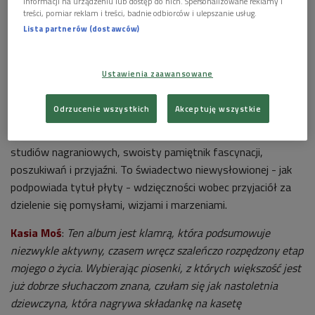
informacji na urządzeniu lub dostęp do nich. Spersonalizowane reklamy i
treści, pomiar reklam i treści, badnie odbiorców i ulepszanie usług.
Lista partnerów (dostawców)
"Wszystko to czego nie da się powiedzieć". Nowy album Kasi Moś
Foto:
mat.promocyjne
Ustawienia zaawansowane
Kasia Moś
olśniewa skalą wokalnego talentu,
wszechstronnością muzycznych zainteresowań i odwagą
Odrzucenie wszystkich
Akceptuję wszystkie
artystycznych wyborów. Jej czwarty, autorski album to
podsumowanie życia w blasku koncertowych sal i w zaciszu
studiów nagraniowych, swoisty pamiętnik fascynacji,
poszukiwań i przyjaźni. To świadectwo niewysłowionej - jak
podpowiada tytuł płyty - wdzięczności wobec przyjaciół za
dzielenie się pomysłami, wizjami i marzeniami.
Kasia Moś
:
Ten album jest klamrą, która podsumowuje
niezwykle aktywny, czasem wręcz szaleńczo rozpędzony etap
mojego o życia. Wybierając piosenki, z których większość jest
już dobrze słuchaczom znana, czułam się jak nastoletnia
dziewczyna, która nagrywa składankę na kasetę