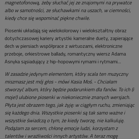
magnetofonową, żeby słuchać jej ze znajomymi na prywatce
albo w samotności, ze słuchawkami na uszach, w ciemności,
kiedy chce się wspominać piękne chwile.
Piosenki układają się wielokolorowy i wielokształtny obraz
dotychczasowej kariery artystki: kameralne duety, zapierające
dech w piersiach współprace z wirtuozami, elektroniczne
przeboje, orkiestrowe ballady, romantyczny wiersz Adama
Asnyka sąsiadujący z hip-hopowymi rymami i rytmami…
W zasadzie jedynym elementem, który scala ten muzyczny
miszmasz jest mój głos - mówi Kasia Moś. - Chciałam
stworzyć album, który będzie podarunkiem dla fanów. To ich (i
moje!) ulubione piosenki w niekoniecznie znanych wersjach.
Płyta jest obrazem tego, jak żyję: w ciągłym ruchu, zmieniając
się każdego dnia. Wszystkie piosenki są tak samo ważne i
wszystkie świadczą o tym, że kiedy tworzę, nie kalkuluję.
Podążam za sercem, chłonę emocje ludzi, korzystam z
talentów i wrażliwości innych artystów. A teraz mogę