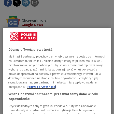
Obserwuj nas na
Google News
Nowy album Kasi Moś to kalejdoskop, w którym
przebojowy pop przenika się z hip-hopem, muzyka
klasyczna z nowoczesną elektroniką, a w słowach
Dbamy o Twoją prywatność
XIX-wiecznego poety odbijają się współczesne
tęsknoty.
My i nasi
5
partnerzy przechowujemy lub uzyskujemy dostęp do informacji
na urządzeniu, takich jak unikalne identyfikatory w plikach cookie w celu
przetwarzania danych osobowych. Użytkownik może zaakceptować swoje
wybory lub zarządzać nimi, klikając poniżej, jak również skorzystać z
prawa do sprzeciwu na podstawie prawnie uzasadnionego interesu lub w
dowolnym momencie na stronie polityki prywatności. Te wybory będą
sygnalizowane naszym partnerom i nie będą miały wpływu na dane
przeglądania.
Polityka prywatności
Wraz z naszymi partnerami przetwarzamy dane w celu
zapewnienia:
Użycie dokładnych danych geolokalizacyjnych. Aktywne skanowanie
charakterystyki urządzenia do celów identyfikacji. Przechowywanie