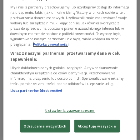
My i nasi
5
partnerzy przechowujemy lub uzyskujemy dostęp do informacji
29 stycznia w Polskim Radiu 24 rusza nowa audycja i
na urządzeniu, takich jak unikalne identyfikatory w plikach cookie w celu
podcast "Wszystkie Pieniądze Świata". Magdalena
przetwarzania danych osobowych. Użytkownik może zaakceptować swoje
Biednik i Rafał Hirsch – autorzy cyklu – wraz ze
wybory lub zarządzać nimi, klikając poniżej, jak również skorzystać z
prawa do sprzeciwu na podstawie prawnie uzasadnionego interesu lub w
swoimi gośćmi będą analizować najważniejsze
dowolnym momencie na stronie polityki prywatności. Te wybory będą
wydarzenia gospodarcze. Program będzie
sygnalizowane naszym partnerom i nie będą miały wpływu na dane
emitowany w każdą środę o godz. 21.06.
przeglądania.
Polityka prywatności
Wraz z naszymi partnerami przetwarzamy dane w celu
zapewnienia:
Użycie dokładnych danych geolokalizacyjnych. Aktywne skanowanie
charakterystyki urządzenia do celów identyfikacji. Przechowywanie
informacji na urządzeniu lub dostęp do nich. Spersonalizowane reklamy i
treści, pomiar reklam i treści, badnie odbiorców i ulepszanie usług.
Lista partnerów (dostawców)
Ustawienia zaawansowane
Odrzucenie wszystkich
Akceptuję wszystkie
Nowa audycja w Polskim Radiu 24 rusza 29 stycznia
Foto: Polskie Radio