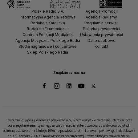
Polskie Radio S.A.
Agencja Promocji
Informacyjna Agencja Radiowa
Agencja Reklamy
Redakcja Katolicka
Regulamin serwisu
Redakcja Ekumeniczna
Polityka prywatności
Centrum Edukacji Medialnej
Ustawienia prywatności
Agencja Muzyczna Polskiego Radia
Dane osobowe
Studia nagraniowe i koncertowe
Kontakt
Sklep Polskiego Radia
Znajdziesz nas na
Treści, znajdujące się w serwisie polskieradio.pl, w tym wszystkie materiały i ich części oraz
poszczególne elementy samego serwisu mają charakter utworów lub wytworów objętych
ochroną Ustawy z dnia 4 lutego 1994 r. o prawie autorskim i prawach pokrewnych lub Ustawy z
dnia 30 czerwca 2000 r. Prawo własności przemysłowej. Prawa o których mowa w zdaniu