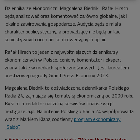
Dziennikarze ekonomiczni Magdalena Biednik i Rafał Hirsch
będą analizować oraz komentować zarówno globalne, jak i
lokalne zawirowania gospodarcze. Audycja będzie miała
charakter publicystyczny, a prowadzący nie będą unikać
subiektywnych ocen ani kontrowersyjnych opinii.
Rafał Hirsch to jeden z najwybitniejszych dziennikarzy
ekonomicznych w Polsce, ceniony komentator i ekspert,
znany także w mediach społecznościowych. Jest laureatem
prestiżowej nagrody Grand Press Economy 2023.
Magdalena Biednik to doświadczona dziennikarka Polskiego
Radia 24, zajmująca się tematyką ekonomiczną od 2000 roku.
Była m.in. redaktor naczelną serwisów finanse.wp.pl i
next.gazeta.pl. Na antenie Polskiego Radia 24 współprowadzi
wraz z Markiem Klapą codzienny
program ekonomiczny
"Saldo".
•
Emisja premierowego odcinka "Wszystkie Pieniądze