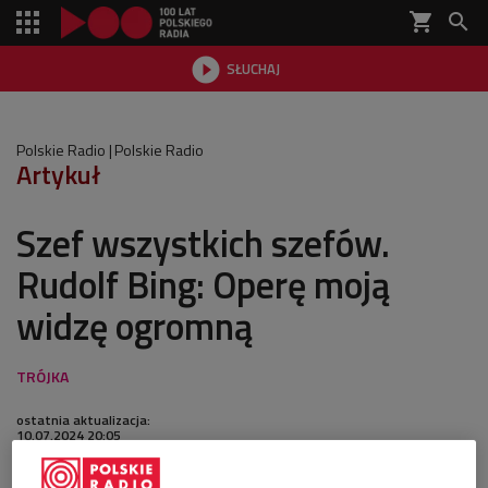
shopping_cart


SŁUCHAJ

Polskie Radio
Polskie Radio
Artykuł
Szef wszystkich szefów.
Rudolf Bing: Operę moją
widzę ogromną
ostatnia aktualizacja:
10.07.2024 20:05