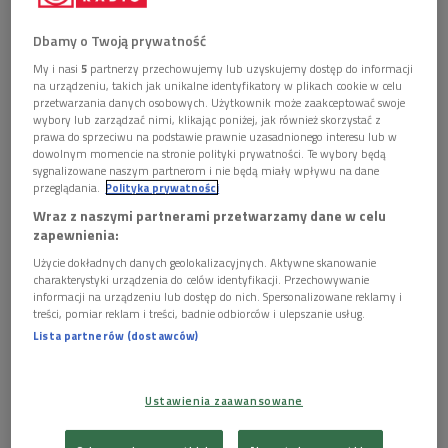
Dbamy o Twoją prywatność
Obserwuj nas na
My i nasi
5
partnerzy przechowujemy lub uzyskujemy dostęp do informacji
Google News
na urządzeniu, takich jak unikalne identyfikatory w plikach cookie w celu
Kim był Rudolf Bing? W jaki sposób trafił do Nowego
przetwarzania danych osobowych. Użytkownik może zaakceptować swoje
wybory lub zarządzać nimi, klikając poniżej, jak również skorzystać z
Jorku? Jak zarządzał największą operą świata w
prawa do sprzeciwu na podstawie prawnie uzasadnionego interesu lub w
czasach przedinternetowych? Co się z nim stało po
dowolnym momencie na stronie polityki prywatności. Te wybory będą
odejściu z MET? I w jaki sposób wpadł w sidła Caroll
sygnalizowane naszym partnerom i nie będą miały wpływu na dane
przeglądania.
Polityka prywatności
Lee Douglas, drugiej żony, która wykorzystała jego
pozycję i majątek? Na te pytania odpowiemy w
Wraz z naszymi partnerami przetwarzamy dane w celu
"Klubie Trójki".
zapewnienia:
Użycie dokładnych danych geolokalizacyjnych. Aktywne skanowanie
charakterystyki urządzenia do celów identyfikacji. Przechowywanie
informacji na urządzeniu lub dostęp do nich. Spersonalizowane reklamy i
treści, pomiar reklam i treści, badnie odbiorców i ulepszanie usług.
Lista partnerów (dostawców)
Ustawienia zaawansowane