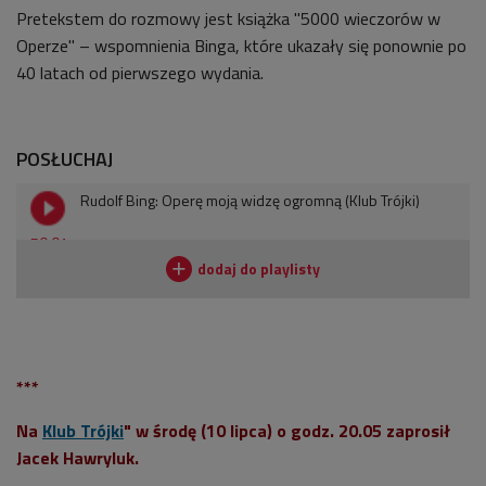
Pretekstem do rozmowy jest książka "5000 wieczorów w
Operze" – wspomnienia Binga, które ukazały się ponownie po
40 latach od pierwszego wydania.
POSŁUCHAJ
Rudolf Bing: Operę moją widzę ogromną (Klub Trójki)
50:01
***
Na
Klub Trójki
" w środę (10 lipca) o godz. 20.05 zaprosił
Jacek Hawryluk.