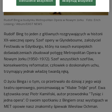
Odrzucenie wszystkich
Akceptuję wszystkie
Rudolf Bing w budynku Metropolitan Opera w Nowym Jorku
Foto: Erich
Lessing / Album/EAST NEWS
Rudolf Bing to jeden z głównych rozgrywających w historii
XX-wiecznej opery. Szef opery w Glyndebourne, założyciel
Festiwalu w Edynburgu, który na swych europejskich
doświadczeniach zbudował potęgę Metropolitan Opera w
Nowym Jorku (1950-1972). Szef wszystkich szefów,
konsekwentny reformator, człowiek o doskonałym uchu,
trzymający jednak władzę twardą ręką.
O życiu Binga i o tym, co przetrwało do dzisiaj z jego wizji
teatru operowego, porozmawiają w "Klubie Trójki" prof. Ewa
Łętowska oraz Piotr Kamiński, autor przewodnika "Tysiąc i
jedna opera". O swoim spotkaniu z Bingiem oraz występach w
MET opowie nasz znakomity śpiewak Wiesław Ochman.