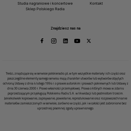
Studia nagraniowe i koncertowe
Kontakt
Sklep Polskiego Radia
Znajdziesz nas na
Treści, znajdujące się w serwisie polskieradio.pl, w tym wszystkie materiały i ich części oraz
poszczególne elementy samego serwisu mają charakter utworów lub wytworów objętych
ochroną Ustawy z dnia 4 lutego 1994 r. o prawie autorskim i prawach pokrewnych lub Ustawy z
dnia 30 czerwca 2000 r. Prawo własności przemysłowej. Prawa o których mowa w zdaniu
poprzedzającym przysługują Polskiemu Radiu S.A. w likwidacji lub podmiotom trzecim.
Jakiekolwiek kopiowanie, zapisywanie, powielanie, reprodukowanie oraz rozpowszechnianie
materiałów zamieszczonych w serwisie, zarówno w części, jak i w całości jest zabronione bez
uprzedniej pisemnej zgody uprawnionego.