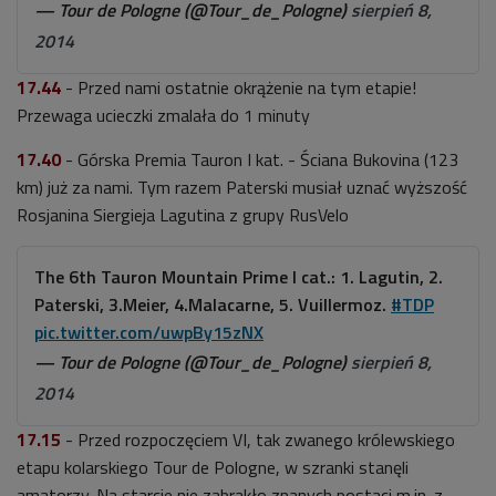
— Tour de Pologne (@Tour_de_Pologne)
sierpień 8,
2014
17.44
- Przed nami ostatnie okrążenie na tym etapie!
Przewaga ucieczki zmalała do 1 minuty
17.40
- Górska Premia Tauron I kat. - Ściana Bukovina (123
km) już za nami. Tym razem Paterski musiał uznać wyższość
Rosjanina Siergieja Lagutina z grupy RusVelo
The 6th Tauron Mountain Prime I cat.: 1. Lagutin, 2.
Paterski, 3.Meier, 4.Malacarne, 5. Vuillermoz.
#TDP
pic.twitter.com/uwpBy15zNX
— Tour de Pologne (@Tour_de_Pologne)
sierpień 8,
2014
17.15
- Przed rozpoczęciem VI, tak zwanego królewskiego
etapu kolarskiego Tour de Pologne, w szranki stanęli
amatorzy. Na starcie nie zabrakło znanych postaci m.in. z