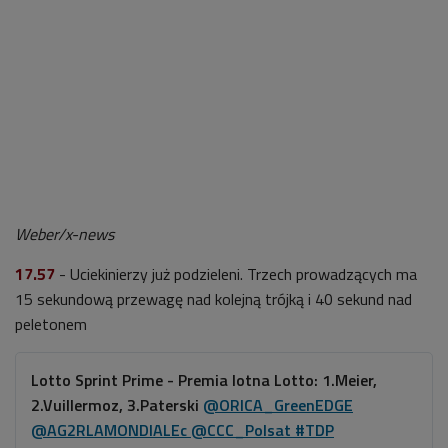
Weber/x-news
17.57
- Uciekinierzy już podzieleni. Trzech prowadzących ma
15 sekundową przewagę nad kolejną trójką i 40 sekund nad
peletonem
Lotto Sprint Prime - Premia lotna Lotto: 1.Meier,
2.Vuillermoz, 3.Paterski
@ORICA_GreenEDGE
@AG2RLAMONDIALEc
@CCC_Polsat
#TDP