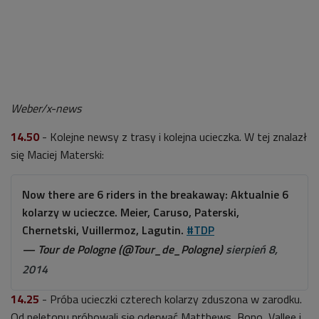
Weber/x-news
14.50
- Kolejne newsy z trasy i kolejna ucieczka. W tej znalazł
się Maciej Materski:
Now there are 6 riders in the breakaway: Aktualnie 6
kolarzy w ucieczce. Meier, Caruso, Paterski,
Chernetski, Vuillermoz, Lagutin.
#TDP
— Tour de Pologne (@Tour_de_Pologne)
sierpień 8,
2014
14.25
- Próba ucieczki czterech kolarzy zduszona w zarodku.
Od peletonu próbowali się oderwać Matthews, Bono, Vallee i