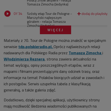
Polacy znów aktywni - relacja
Tomasza Zimocha (Jedynka)
01'34
Szósty etap Tour de Pologne -
Marczyński najlepszym
góralem - relacja Tomasza
Zimocha (Jedynka)
WIĘCEJ
Materiały z 70. Tour de Pologne można znaleźć w specjalnym
serwisie
tdp.polskieradio.pl.
Oprócz najświeższych relacji
nadawanych dla Polskiego Radia przez
Tomasza Zimocha
i
Włodzimierza Reznera
, strona zawiera aktualności na
temat wyścigu, opisy poszczególnych etapów, wraz z
mapami i filmami prezentującymi dany odcinek trasy, oraz
informacje na temat Polaków biorących udział w zawodach i
ich postępów. Serwis uzupełnia tabela z klasyfikacją
generalną, a także galeria zdjęć.
Dodatkowo, dzięki specjalnej aplikacji, użytkownicy strony
mają możliwość śledzenia wiadomości publikowanych na