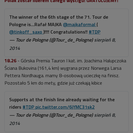
Polak został liderem całego wyścigu! GRATULUJEMY!
The winner of the 6th stage of the 71. Tour de
Pologne is...Rafał MAJKA
@majkaformal
(
@tinkoff_saxo
)!!!! Congratulations!!
#TDP
— Tour de Pologne (@Tour_de_Pologne)
sierpień 8,
2014
18.26
- Górska Premia Tauron I kat. im. Joachima Halupczoka
Ściana Bukovina (161,4 km) wygrana przez Norwega Larsa
Pettera Nordhauga. mamy 8-osobową ucieczkę na finisz.
Pozostało 5 km do mety, gdzie już czekają kibice
Supports at the finish line already waiting for the
riders
#TDP
pic.twitter.com/6jYMC31sk2
— Tour de Pologne (@Tour_de_Pologne)
sierpień 8,
2014