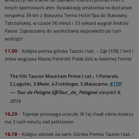
innych sportowych aren. Rywalizację amatorów na dystansie
niespełna 39 km z Bukovina Terma Hotel Spa do Bukowiny
Tatrzańskiej, w czasie 56 minut i 33 sekund wygrał Andrzej
Kaiser. Zapraszamy do wysłuchania wypowiedzi po tym
wyścigu!
17.00
- Kolejna premia górska Tauron I kat. - Ząb (108,7 km) i
znów wygrywa Maciej Paterski! Polak dziś w świetnej formie
The 5th Tauron Mountain Prime I cat.: 1.Paterski,
2.Lagutin, 3.Meier, 4.Frohlinger, 5.Malacarne.
#TDP
— Tour de Pologne (@Tour_de_Pologne)
sierpień 8,
2014
16.29
- Topnieje przewaga ucieczki. W tej chwili ośmiu kolarzy
ma 3 i pół minuty nad peletonem
16.18
- Kolejny odcinek za nami. Górska Premia Tauron I kat. -