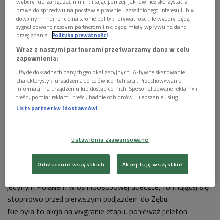
W piątek kolarze mogli poczuć się jak na Tour de France. Mimo
wybory lub zarządzać nimi, klikając poniżej, jak również skorzystać z
prawa do sprzeciwu na podstawie prawnie uzasadnionego interesu lub w


niewyraźnej pogody (na starcie i na trasie od czasu do czasu
00'32
dowolnym momencie na stronie polityki prywatności. Te wybory będą
padało, ale w decydującej fazie etapu wyszło słońce), w
sygnalizowane naszym partnerom i nie będą miały wpływu na dane
Rafał Majka po zwycięstwie w 6. etapie Tour de
przeglądania.
Polityka prywatności
niektórych miejscach 38-kilometrowej pętli, którą pokonywali
Pologne 2 (IAR)
Wraz z naszymi partnerami przetwarzamy dane w celu
czterokrotnie, szczególnie tych najatrakcyjniejszych - w
zapewnienia:
Zębie, Gliczarowie i na samej mecie - zebrały się tłumy
Użycie dokładnych danych geolokalizacyjnych. Aktywne skanowanie
kibiców. Wśród nich było wielu spośród półtora tysiąca
charakterystyki urządzenia do celów identyfikacji. Przechowywanie
rowerzystów, uczestniczących kilka godzin wcześniej w Tour
informacji na urządzeniu lub dostęp do nich. Spersonalizowane reklamy i
treści, pomiar reklam i treści, badnie odbiorców i ulepszanie usług.
de Pologne amatorów (ich rywalizację wygrał były kolarz
Lista partnerów (dostawców)
górski Andrzej Kaiser, a dziewiąte miejsce zajął mistrz
olimpijski w łyżwiarstwie szybkim Zbigniew Bródka).
Maciej Paterski zapowiadał na starcie aktywną jazdę i obronę
Ustawienia zaawansowane
różowej koszulki najlepszego "górala". Cel osiągnął,
wygrywając pięć premii. Zawodnik ekipy CCC Polsat Polkowice,
Odrzucenie wszystkich
Akceptuję wszystkie
który zapewnił już sobie zwycięstwo w tej klasyfikacji, był
jedynym Polakiem w ośmioosobowej ucieczce, formującej się
stopniowo przed pierwszym podjazdem do Zębu.
Nie była to akcja na wygranie etapu, ponieważ peleton