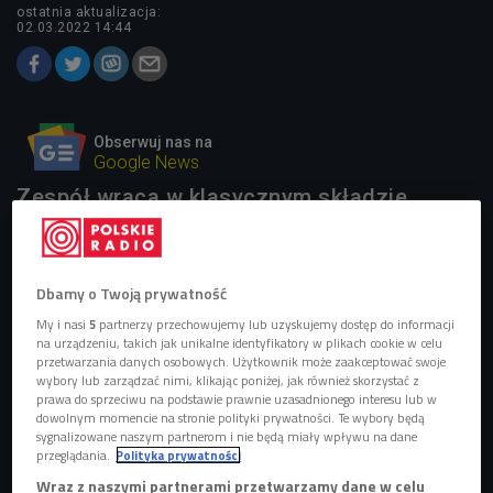
ostatnia aktualizacja:
02.03.2022 14:44
Obserwuj nas na
Google News
Zespół wraca w klasycznym składzie.
W tym roku
T.Love
obchodzi dwa bardzo ważne jubileusze
-
40-lecie działalności
oraz
30-lecie
klasycznego
albumu
Dbamy o Twoją prywatność
"King"
, przez wielu uważanego za jeden z najważniejszych
My i nasi
5
partnerzy przechowujemy lub uzyskujemy dostęp do informacji
polskich krążków lat 90.. Właśnie z tej okazji
Muniek
na urządzeniu, takich jak unikalne identyfikatory w plikach cookie w celu
przetwarzania danych osobowych. Użytkownik może zaakceptować swoje
postanowił reaktywować zespół, po tym jak jego
wybory lub zarządzać nimi, klikając poniżej, jak również skorzystać z
działalność została zawieszona w 2017 roku i raz jeszcze
prawa do sprzeciwu na podstawie prawnie uzasadnionego interesu lub w
dowolnym momencie na stronie polityki prywatności. Te wybory będą
przenieść się do studia nagraniowego.
sygnalizowane naszym partnerom i nie będą miały wpływu na dane
przeglądania.
Polityka prywatności
T.Love powraca i to w jakim składzie! Nowy album
Wraz z naszymi partnerami przetwarzamy dane w celu
zatytułowany
"Hau! Hau!"
to efekt wspólnej pracy Muńka,