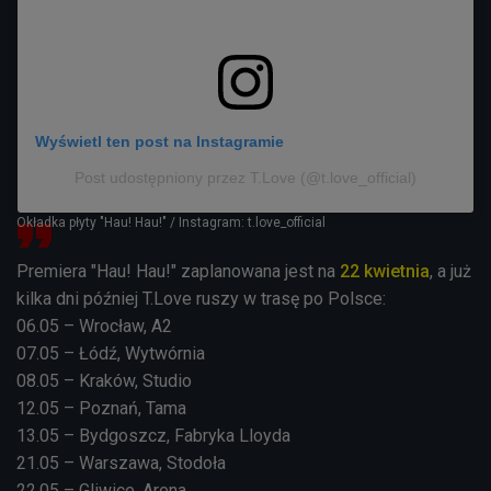
Wyświetl ten post na Instagramie
Post udostępniony przez T.Love (@t.love_official)
Okładka płyty "Hau! Hau!" / Instagram: t.love_official
Premiera "Hau! Hau!" zaplanowana jest na
22 kwietnia
, a już
kilka dni później T.Love ruszy w trasę po Polsce:
06.05 – Wrocław, A2
07.05 – Łódź, Wytwórnia
08.05 – Kraków, Studio
12.05 – Poznań, Tama
13.05 – Bydgoszcz, Fabryka Lloyda
21.05 – Warszawa, Stodoła
22.05 – Gliwice, Arena