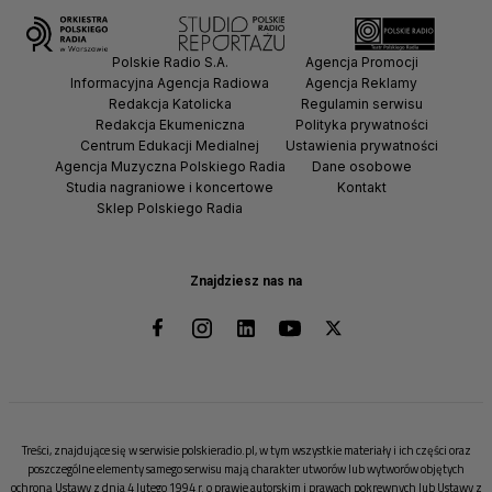
Polskie Radio S.A.
Agencja Promocji
Informacyjna Agencja Radiowa
Agencja Reklamy
Redakcja Katolicka
Regulamin serwisu
Redakcja Ekumeniczna
Polityka prywatności
Centrum Edukacji Medialnej
Ustawienia prywatności
Agencja Muzyczna Polskiego Radia
Dane osobowe
Studia nagraniowe i koncertowe
Kontakt
Sklep Polskiego Radia
Znajdziesz nas na
Treści, znajdujące się w serwisie polskieradio.pl, w tym wszystkie materiały i ich części oraz
poszczególne elementy samego serwisu mają charakter utworów lub wytworów objętych
ochroną Ustawy z dnia 4 lutego 1994 r. o prawie autorskim i prawach pokrewnych lub Ustawy z