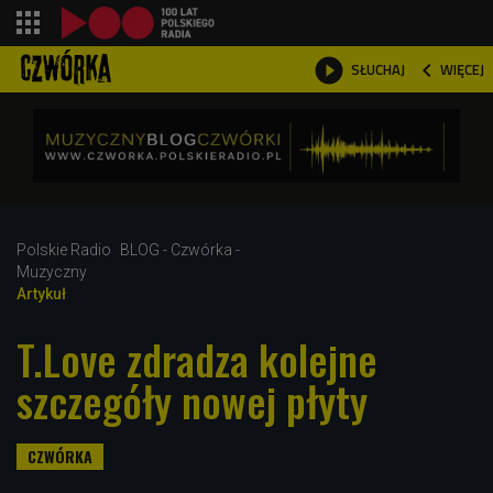
shopping_cart



WIĘCEJ
SŁUCHAJ

Polskie Radio
BLOG - Czwórka -
Muzyczny
Artykuł
T.Love zdradza kolejne
szczegóły nowej płyty