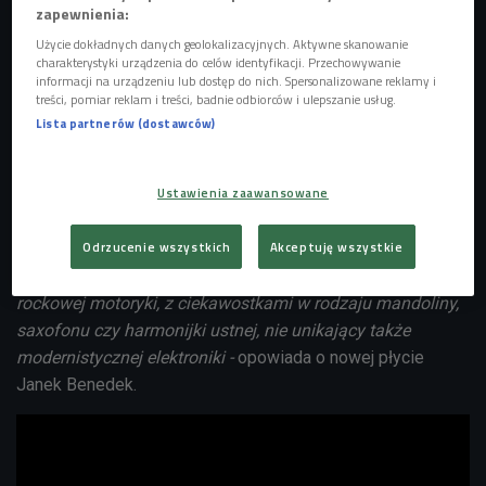
zapewnienia:
Janka Benedeka
,
Jacka Perkowskiego
,
Pawła Nazimka
i
Użycie dokładnych danych geolokalizacyjnych. Aktywne skanowanie
Sidneya Polaka
. To właśnie ta ekipa "zmontowała" w 1992
charakterystyki urządzenia do celów identyfikacji. Przechowywanie
roku przełomowy krążek "King".
informacji na urządzeniu lub dostęp do nich. Spersonalizowane reklamy i
treści, pomiar reklam i treści, badnie odbiorców i ulepszanie usług.
Lista partnerów (dostawców)
Na "Hau! Hau!" fani znajdą dziesięc premierowych
kompozycji, w tym znane już "Pochodnia" oraz "Ponura
żniwiarka". Wśród gości zaproszonych na album znaleźli się
Ustawienia zaawansowane
Kasia Sienkiewicz
z Kwiatu Jabłoni,
Sokół
, oraz
Andrzej
Smolik
.
Odrzucenie wszystkich
Akceptuję wszystkie
- To soundtrack naszych czasów, w rytmie miejsko-
rockowej motoryki, z ciekawostkami w rodzaju mandoliny,
saxofonu czy harmonijki ustnej, nie unikający także
modernistycznej elektroniki -
opowiada o nowej płycie
Janek Benedek.