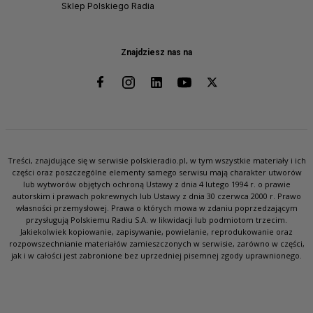
Sklep Polskiego Radia
Znajdziesz nas na
Treści, znajdujące się w serwisie polskieradio.pl, w tym wszystkie materiały i ich
części oraz poszczególne elementy samego serwisu mają charakter utworów
lub wytworów objętych ochroną Ustawy z dnia 4 lutego 1994 r. o prawie
autorskim i prawach pokrewnych lub Ustawy z dnia 30 czerwca 2000 r. Prawo
własności przemysłowej. Prawa o których mowa w zdaniu poprzedzającym
przysługują Polskiemu Radiu S.A. w likwidacji lub podmiotom trzecim.
Jakiekolwiek kopiowanie, zapisywanie, powielanie, reprodukowanie oraz
rozpowszechnianie materiałów zamieszczonych w serwisie, zarówno w części,
jak i w całości jest zabronione bez uprzedniej pisemnej zgody uprawnionego.