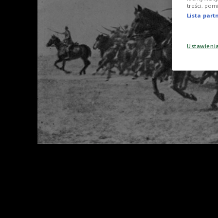
treści, pom
Lista par
Ustawieni