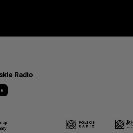
lskie Radio
re
ocji
amy