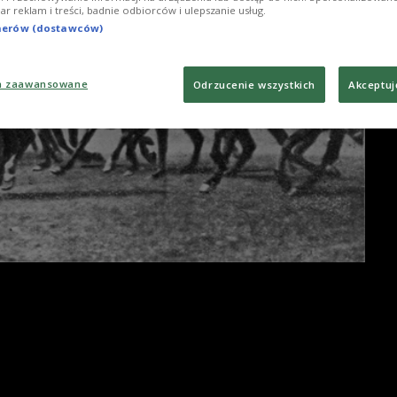
iar reklam i treści, badnie odbiorców i ulepszanie usług.
tnerów (dostawców)
a zaawansowane
Odrzucenie wszystkich
Akceptuj