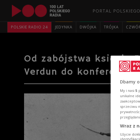
PORTAL POLSKIEGO
POLSKIE RADIO 24
JEDYNKA
DWÓJKA
TRÓJKA
CZWÓ
Od zabójstwa księcia 
Verdun do konferencji 
Dbamy o
My i nasi
5
p
unikalne id
zaakceptowa
sprzeciwu 
prywatnośc
przeglądani
Wraz z n
Użycie dokł
identyfikac