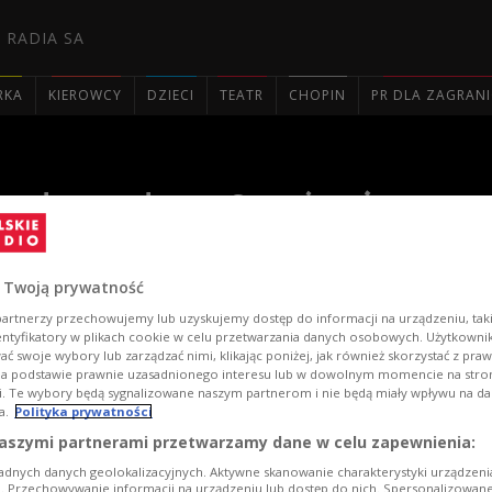
 RADIA SA
RKA
KIEROWCY
DZIECI
TEATR
CHOPIN
PR DLA ZAGRAN

Ferdynanda w Sarajewie pop
wersalskiej zmieniającej obl
 Twoją prywatność
artnerzy przechowujemy lub uzyskujemy dostęp do informacji na urządzeniu, taki
entyfikatory w plikach cookie w celu przetwarzania danych osobowych. Użytkown
ć swoje wybory lub zarządzać nimi, klikając poniżej, jak również skorzystać z pra
na podstawie prawnie uzasadnionego interesu lub w dowolnym momencie na stroni
i. Te wybory będą sygnalizowane naszym partnerom i nie będą miały wpływu na d
a.
Polityka prywatności
aszymi partnerami przetwarzamy dane w celu zapewnienia:
adnych danych geolokalizacyjnych. Aktywne skanowanie charakterystyki urządzen
ji. Przechowywanie informacji na urządzeniu lub dostęp do nich. Spersonalizowane