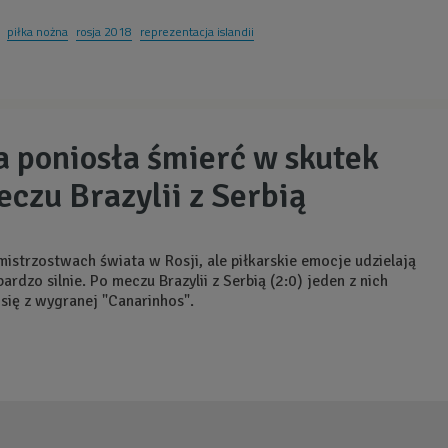
piłka nożna
rosja 2018
reprezentacja islandii
a poniosła śmierć w skutek
eczu Brazylii z Serbią
mistrzostwach świata w Rosji, ale piłkarskie emocje udzielają
ardzo silnie. Po meczu Brazylii z Serbią (2:0) jeden z nich
 się z wygranej "Canarinhos".