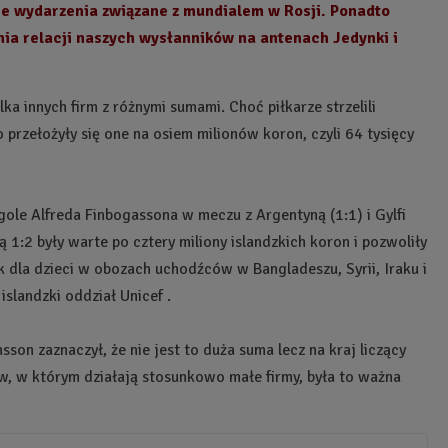
ie wydarzenia związane z mundialem w Rosji.
Ponadto
ia relacji naszych wysłanników na antenach Jedynki i
lka innych firm z różnymi sumami. Choć piłkarze strzelili
 przełożyły się one na osiem milionów koron, czyli 64 tysięcy
gole Alfreda Finbogassona w meczu z Argentyną (1:1) i Gylfi
1:2 były warte po cztery miliony islandzkich koron i pozwoliły
dla dzieci w obozach uchodźców w Bangladeszu, Syrii, Iraku i
slandzki oddział Unicef .
sson zaznaczył, że nie jest to duża suma lecz na kraj liczący
, w którym działają stosunkowo małe firmy, była to ważna