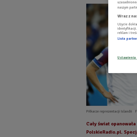
uzasadnioneg
naszym partn
Wraz z na
Użycie dokła
identyfikacj
reklam i tre
Lista part
Ustawienia
Piłkarze reprezentacji Islandii
Cały świat opanowała p
PolskieRadio.pl. Spec