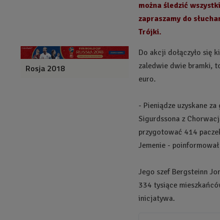
można śledzić wszystk
z
apraszamy do słuchan
Trójki.
Do akcji dołączyło się ki
zaledwie dwie bramki, to
Rosja 2018
euro.
- Pieniądze uzyskane za 
Sigurdssona z Chorwacją 
przygotować 414 paczek 
Jemenie - poinformował i
Jego szef Bergsteinn Jon
334 tysiące mieszkańców
inicjatywa.