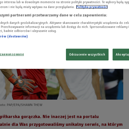
o interesu lub w dowolnym momencie na stronie polityki prywatności. Te wybory będą sy
erom i nie będą miały wpływu na dane przeglądania.
Polityka prywatności
szymi partnerami przetwarzamy dane w celu zapewnienia:
dnych danych geolokalizacyjnych. Aktywne skanowanie charakterystyki urządzenia do ce
i. Przechowywanie informacji na urządzeniu lub dostęp do nich. Spersonalizowane reklamy i
ści, badnie odbiorców i ulepszanie usług.
nerów (dostawców)
 zaawansowane
Odrzucenie wszystkich
Akceptu
Foto: PAP/EPA/SHAWN THEW
iłkarska gorączka. Nie inaczej jest na portalu
jalnie dla Was przygotowaliśmy unikalny serwis, na którym