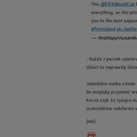
This
@FIFAWorldCup
h
everything, on the pit
you to the best suppo
#fyririsland
pic.twit
— Knattspyrnusamban
- Każda z paczek zawier
dzieci to naprawdę dużo 
Islandzkie media z kolei
ile mogłyby przynieść w
koron czyli 32 tysiące 
uczestników solidarnie w
(mb)