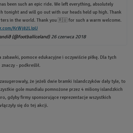
as been such an epic ride. We left everything, absolutely
ch tonight and will go out with our heads held up high. Thank
rters in the world. Thank you 🇷🇺 for such a warm welcome.
ter.com/KrWj82LIpU
dið (@footballiceland)
26 czerwca 2018
a zabawki, pomoce edukacyjne i oczywiście piłkę. Dla tych
znaczy - podkreślił.
 zasugerowały, że jeżeli dwie bramki Islandczyków dały tyle, to
szystkie gole mundialu pomnożone przez 4 miliony islandzkich
euro, gdyby firmy sponsorujące reprezentacje wszystkich
łączyły się do tej akcji.