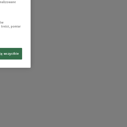
gnalizowane
lów
 treści, pomiar
ję wszystkie