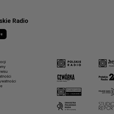
lskie Radio
re
ocji
amy
rwisu
atności
ywatności
we