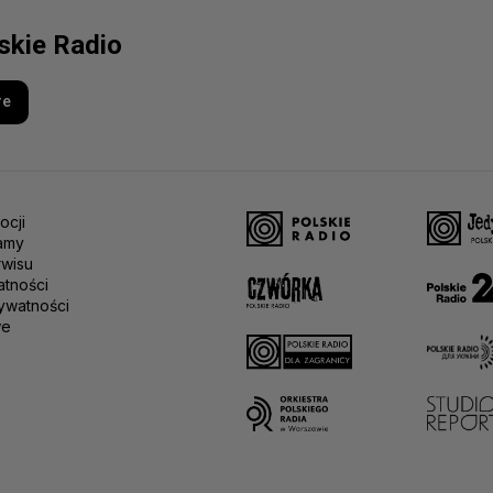
lskie Radio
re
ocji
amy
rwisu
atności
ywatności
we