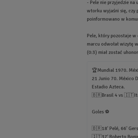
- Pele nie przyjedzie na
wtorku wyjaśni się, czy 
poinformowano w komun
Pele, który pozostaje w
marcu odwołał wizytę w 
(0:3) miał zostać uhono
🏆Mundial 1970. Méx
21 Junio 70. México D
Estadio Azteca.
🇧🇷Brasil 4 vs 🇮🇹It
Goles ⚽️
🇧🇷18' Pelé, 66' Gers
🇮🇹37' Roberto Boni