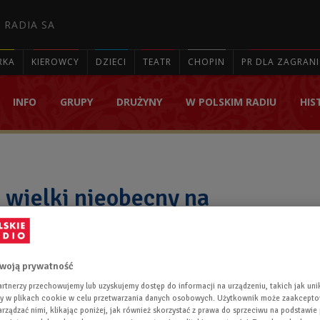
 RADIA SA
RKA
KIEROWCY
DZIECI
TEATR
CHOPIN
PR DLA ZAGRAN
INFO
GRUPY
DRUŻYNY
W POLSKIM RADIU
HIS

 wielki nieobecny na
otwarcia MŚ? "Pele ma
 nogami"
woją prywatność
rtnerzy przechowujemy lub uzyskujemy dostęp do informacji na urządzeniu, takich jak uni
bolu Pele odwołał przyjazd do Moskwy, gdzie miał wygłosić
ory w plikach cookie w celu przetwarzania danych osobowych. Użytkownik może zaakcept
arządzać nimi, klikając poniżej, jak również skorzystać z prawa do sprzeciwu na podstawie
, i nie wiadomo, czy weźmie udział w czwartkowej ceremonii