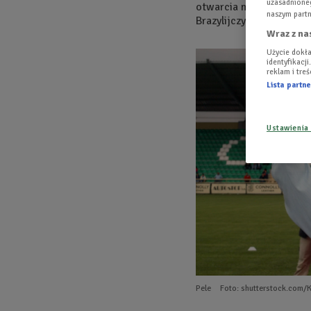
uzasadnioneg
otwarcia mistrzostw św
naszym partn
Brazylijczyka.
Wraz z na
Użycie dokła
identyfikacj
reklam i tre
Lista part
Ustawienia
Pele
Foto: shutterstock.com/K