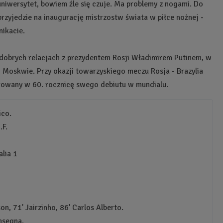
 uniwersytet, bowiem źle się czuje. Ma problemy z nogami. Do
przyjedzie na inaugurację mistrzostw świata w piłce nożnej -
ikacie.
 dobrych relacjach z prezydentem Rosji Władimirem Putinem, w
Moskwie. Przy okazji towarzyskiego meczu Rosja - Brazylia
rowany w 60. rocznicę swego debiutu w mundialu.
ico.
.F.
alia 1
on, 71' Jairzinho, 86' Carlos Alberto.
nsegna.