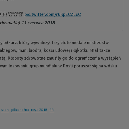
🇧🇷 🏆🏆🏆
pic.twitter.com/r6KpECZLcC
rlosmatia)
11 czerwca 2018
y piłkarz, który wywalczył trzy złote medale mistrzostw
zabiegów, m.in. biodra, kości udowej i łąkotki. Miał także
tatą. Kłopoty zdrowotne zmusiły go do ograniczenia wystąpień
wym losowaniu grup mundialu w Rosji poruszał się na wózku
sport
piłka nożna
rosja 2018
fifa