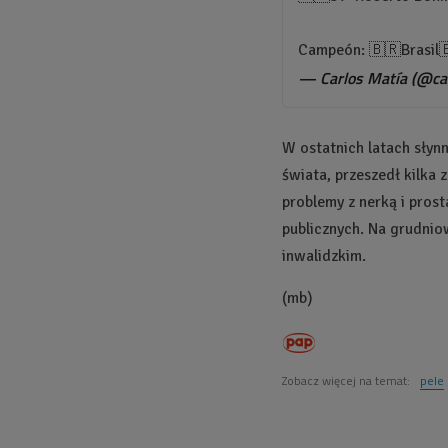
Campeón: 🇧🇷Brasil
— Carlos Matía (@ca
W ostatnich latach słynn
świata, przeszedł kilka 
problemy z nerką i pros
publicznych. Na grudnio
inwalidzkim.
(mb)
Zobacz więcej na temat:
pele