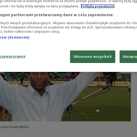
o interesu lub w dowolnym momencie na stronie polityki prywatności. Te wybory będą sy
iata w Rosji. Powodem są kłopoty zdrowotne 77-letniego
erom i nie będą miały wpływu na dane przeglądania.
Polityka prywatności
szymi partnerami przetwarzamy dane w celu zapewnienia:
dnych danych geolokalizacyjnych. Aktywne skanowanie charakterystyki urządzenia do ce
i. Przechowywanie informacji na urządzeniu lub dostęp do nich. Spersonalizowane reklamy i
ści, badnie odbiorców i ulepszanie usług.
nerów (dostawców)
 zaawansowane
Odrzucenie wszystkich
Akceptu
ostas Koutsaftikis