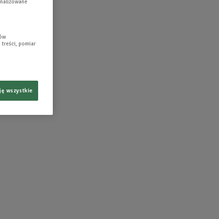
gnalizowane
lów
 treści, pomiar
ję wszystkie