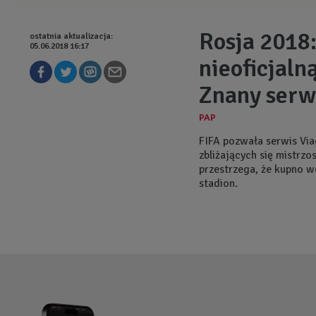
Rosja 2018:
ostatnia aktualizacja:
05.06.2018 16:17
nieoficjaln
Znany serw
FIFA pozwała serwis Vi
zbliżających się mistrz
przestrzega, że kupno w
stadion.