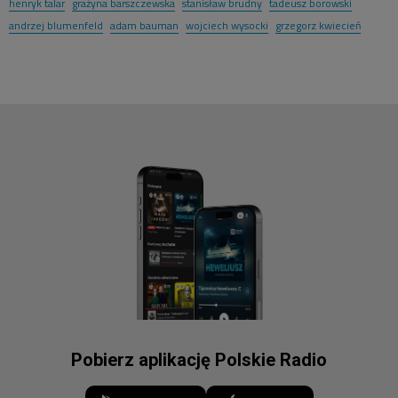
henryk talar
grażyna barszczewska
stanisław brudny
tadeusz borowski
andrzej blumenfeld
adam bauman
wojciech wysocki
grzegorz kwiecień
Pobierz aplikację Polskie Radio