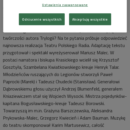
Ustawienia zaawansowane
"Legiony” miały być odpowiedzią pisarza na "Popioły” Stefana
Żeromskiego. Czy zamysł się powiódł? Czy ten niedokończony
Odrzucenie wszystkich
Akceptuję wszystkie
tekst Sienkiewicza ma moc konkurowania z dziełem
Żeromskiego? Co Witold Gombrowicz i Jan Lechoń myślą o
twórczości autora Trylogii? Na te pytania próbuje odpowiedzieć
najnowsza realizacja Teatru Polskiego Radia. Adaptację tekstu
przygotował i spektakl wyreżyserował Mariusz Malec. W
postaci narratora i biskupa Krasickiego wcielił się Krzysztof
Gosztyła, Szambelana Kwiatkowskiego kreuje Henryk Talar.
Młodzieńców ruszających do Legionów stworzyli Paweł
Paprocki (Marek) i Tadeusz Chudecki (Stanisław). Generałowi
Dąbrowskiemu głosu użyczył Andrzej Blumenfeld, generałem
Kniaziewiczem stał się Wojciech Wysocki. Mistrza pojedynków-
kapitana Bogusławskiego-kreuje Tadeusz Borowski.
Towarzyszą im m.in. Grażyna Barszczewska, Aleksandra
Prykowska-Malec, Grzegorz Kwiecień i Adam Bauman. Muzykę
do teatru skomponował Karim Martusewicz, całość