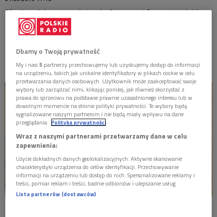
MISTRZOWIE
Słuchowisko na podstawie fragmentów ostatniej i
mało znanej powieści historycznej Henryka
MATYSIAKOWIE
Sienkiewicza "Legiony" - publikowanej w odcinkach do
sierpnia 1914 roku. Jej publikację przerwał wybuch I
Dbamy o Twoją prywatność
wojny światowej.
W JEZIORANACH
My i nasi
5
partnerzy przechowujemy lub uzyskujemy dostęp do informacji
na urządzeniu, takich jak unikalne identyfikatory w plikach cookie w celu
przetwarzania danych osobowych. Użytkownik może zaakceptować swoje
wybory lub zarządzać nimi, klikając poniżej, jak również skorzystać z
prawa do sprzeciwu na podstawie prawnie uzasadnionego interesu lub w
dowolnym momencie na stronie polityki prywatności. Te wybory będą
sygnalizowane naszym partnerom i nie będą miały wpływu na dane
przeglądania.
Polityka prywatności
Wraz z naszymi partnerami przetwarzamy dane w celu
zapewnienia:
Użycie dokładnych danych geolokalizacyjnych. Aktywne skanowanie
charakterystyki urządzenia do celów identyfikacji. Przechowywanie
informacji na urządzeniu lub dostęp do nich. Spersonalizowane reklamy i
treści, pomiar reklam i treści, badnie odbiorców i ulepszanie usług.
Lista partnerów (dostawców)
Tadeusz Borowski (Kapitan Bogusławski) i Aleksandra Prykowska
(Klarybella)
Foto: Fot. W. Kusiński PR S.A.