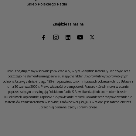
Sklep Polskiego Radia
Znajdziesz nas na
Treści, znajdujące się w serwisie polskieradio.pl, w tym wszystkie materiały i ich części oraz
poszczególne elementy samego serwisu mają charakter utworów lub wytworów objętych
ochroną Ustawy z dnia 4 lutego 1994 r. o prawie autorskim i prawach pokrewnych lub Ustawy z
dnia 30 czerwca 2000 r. Prawo własności przemysłowej. Prawa o których mowa w zdaniu
poprzedzającym przysługują Polskiemu Radiu S.A. w likwidacji lub podmiotom trzecim.
Jakiekolwiek kopiowanie, zapisywanie, powielanie, reprodukowanie oraz rozpowszechnianie
materiałów zamieszczonych w serwisie, zarówno w części, jak i w całości jest zabronione bez
uprzedniej pisemnej zgody uprawnionego.