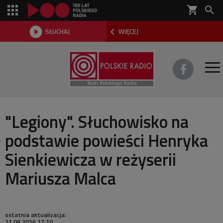
shopping_cart



SŁUCHAJ
WIĘCEJ

O TEATRZE
"Legiony". Słuchowisko na
podstawie powieści Henryka
REPERTUAR
Sienkiewicza w reżyserii
SŁUCHOWISKA
Mariusza Malca
AKTUALNOŚCI
DWA TEATRY 2026
ostatnia aktualizacja:
21.09.2016 17:10