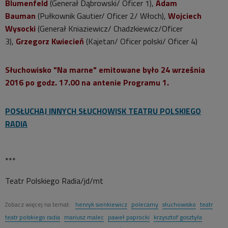
Blumenfeld
(Generał Dąbrowski/ Oficer 1),
Adam
Bauman
(Pułkownik Gautier/ Oficer 2/ Włoch),
Wojciech
Wysocki
(Generał Kniaziewicz/ Chadzkiewicz/Oficer
3),
Grzegorz Kwiecień
(Kajetan/ Oficer polski/ Oficer 4)
Słuchowisko "Na marne" emitowane było 24 września
2016 po godz. 17.00 na antenie Programu 1.
POSŁUCHAJ INNYCH SŁUCHOWISK TEATRU POLSKIEGO
RADIA
***
Teatr Polskiego Radia/jd/mt
Zobacz więcej na temat:
henryk sienkiewicz
polecamy
słuchowisko
teatr
teatr polskiego radia
mariusz malec
paweł paprocki
krzysztof gosztyła