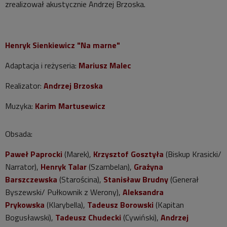
zrealizował akustycznie Andrzej Brzoska.
Henryk Sienkiewicz "Na marne"
Adaptacja i reżyseria:
Mariusz Malec
Realizator:
Andrzej Brzoska
Muzyka:
Karim Martusewicz
Obsada:
Paweł Paprocki
(Marek),
Krzysztof Gosztyła
(Biskup Krasicki/
Narrator),
Henryk Talar
(Szambelan),
Grażyna
Barszczewska
(Starościna),
Stanisław Brudny
(Generał
Byszewski/ Pułkownik z Werony),
Aleksandra
Prykowska
(Klarybella),
Tadeusz Borowski
(Kapitan
Bogusławski),
Tadeusz Chudecki
(Cywiński),
Andrzej