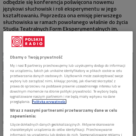
odbędzie się konferencja poświęcona nowemu
MISTRZOWIE
językowi słuchowisk i roli eksperymentu w jego
kształtowaniu. Poprzedza ona emisję pierwszego
MATYSIAKOWIE
słuchowiska w ramach powołanego właśnie do życia
Studia Teatralnych Form Eksperymentalnych im.
Eugeniusza Rudnika.
W JEZIORANACH
Dbamy o Twoją prywatność
My i nasi
5
partnerzy przechowujemy lub uzyskujemy dostęp do informacji
na urządzeniu, takich jak unikalne identyfikatory w plikach cookie w celu
przetwarzania danych osobowych. Użytkownik może zaakceptować swoje
wybory lub zarządzać nimi, klikając poniżej, jak również skorzystać z
prawa do sprzeciwu na podstawie prawnie uzasadnionego interesu lub w
dowolnym momencie na stronie polityki prywatności. Te wybory będą
sygnalizowane naszym partnerom i nie będą miały wpływu na dane
przeglądania.
Polityka prywatności
Wraz z naszymi partnerami przetwarzamy dane w celu
zapewnienia:
Użycie dokładnych danych geolokalizacyjnych. Aktywne skanowanie
Zdjęcie ilustracyjne
Foto: Małgorzata Sas
charakterystyki urządzenia do celów identyfikacji. Przechowywanie
informacji na urządzeniu lub dostęp do nich. Spersonalizowane reklamy i