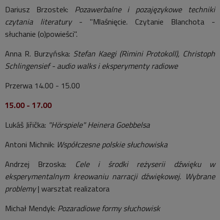
Dariusz Brzostek:
Pozawerbalne i pozajęzykowe techniki
czytania literatury
- "Mlaśnięcie. Czytanie Blanchota -
słuchanie (o)powieści".
Anna R. Burzyńska:
Stefan Kaegi (Rimini Protokoll), Christoph
Schlingensief - audio walks i eksperymenty radiowe
Przerwa 14.00 - 15.00
15.00 - 17.00
Lukáš Jiřička:
"Hörspiele" Heinera Goebbelsa
Antoni Michnik:
Współczesne polskie słuchowiska
Andrzej Brzoska:
Cele i środki reżyserii dźwięku w
eksperymentalnym kreowaniu narracji dźwiękowej
.
Wybrane
problemy
| warsztat realizatora
Michał Mendyk:
Pozaradiowe formy słuchowisk