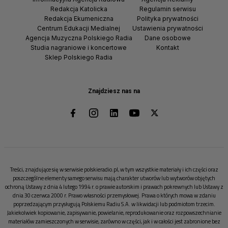
Redakcja Katolicka
Regulamin serwisu
Redakcja Ekumeniczna
Polityka prywatności
Centrum Edukacji Medialnej
Ustawienia prywatności
Agencja Muzyczna Polskiego Radia
Dane osobowe
Studia nagraniowe i koncertowe
Kontakt
Sklep Polskiego Radia
Znajdziesz nas na
Treści, znajdujące się w serwisie polskieradio.pl, w tym wszystkie materiały i ich części oraz
poszczególne elementy samego serwisu mają charakter utworów lub wytworów objętych
ochroną Ustawy z dnia 4 lutego 1994 r. o prawie autorskim i prawach pokrewnych lub Ustawy z
dnia 30 czerwca 2000 r. Prawo własności przemysłowej. Prawa o których mowa w zdaniu
poprzedzającym przysługują Polskiemu Radiu S.A. w likwidacji lub podmiotom trzecim.
Jakiekolwiek kopiowanie, zapisywanie, powielanie, reprodukowanie oraz rozpowszechnianie
materiałów zamieszczonych w serwisie, zarówno w części, jak i w całości jest zabronione bez