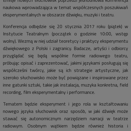
Emisje nowych słuchowisk poprzedzi jednodniowa konferencja
naukowa wprowadzająca w temat współczesnych poszukiwań
eksperymentalnych w obszarze dźwięku, muzyki i teatru.
Konferencja odbędzie się 20 stycznia 2017 roku (piątek) w
Instytucie Teatralnym (początek o godzinie 10:00, wstęp
wolny). Wezmą w niej udział teoretycy i praktycy eksperymentu
dźwiękowego z Polski i zagranicy. Badacze, artyści i odbiorcy
przyglądać się będą wspólnie formie radiowego teatru,
próbując opisać i zaprezentować, jakimi językami posługują się
współcześni twórcy, jakie są ich strategie artystyczne, jak
szeroko słuchowisko może być powiązane i inspirowane przez
inne gatunki sztuki, takie jak instalacja, muzyka konkretna, field
recording, film eksperymentalny i performance.
Tematem będzie eksperyment i jego rola w kształtowaniu
nowego języka słuchowisk oraz sposób, w jaki dźwięk może
stawać się autonomicznym narzędziem narracji w teatrze
radiowym. Osobnym wątkiem będzie również historia i