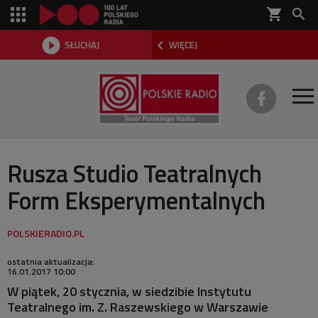
shopping_cart



SŁUCHAJ
WIĘCEJ

O TEATRZE
Rusza Studio Teatralnych
Form Eksperymentalnych
REPERTUAR
SŁUCHOWISKA
AKTUALNOŚCI
ostatnia aktualizacja:
16.01.2017 10:00
W piątek, 20 stycznia, w siedzibie Instytutu
DWA TEATRY 2026
Teatralnego im. Z. Raszewskiego w Warszawie