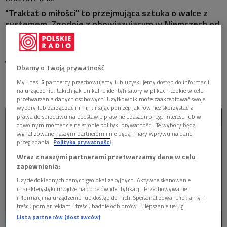
MISTRZOWIE
"Traktat o miłości" to przejmująca sztuka o walce z
systemem. Zgodnie z obowiązującym w Niemczech od
MATYSIAKOWIE
1939 roku prawem, niemieckie urząd do spraw dzieci
Libesamt ma status pierwszego rodzica. Jego opinia
jest ważniejsza niż opinia biologicznych rodziców.
W JEZIORANACH
Przerażająca prawda o odbieranych dzieciach w
Dbamy o Twoją prywatność
doskonałym słuchowisku Marka Kochana.
My i nasi
5
partnerzy przechowujemy lub uzyskujemy dostęp do informacji
na urządzeniu, takich jak unikalne identyfikatory w plikach cookie w celu
przetwarzania danych osobowych. Użytkownik może zaakceptować swoje
wybory lub zarządzać nimi, klikając poniżej, jak również skorzystać z
prawa do sprzeciwu na podstawie prawnie uzasadnionego interesu lub w
dowolnym momencie na stronie polityki prywatności. Te wybory będą
sygnalizowane naszym partnerom i nie będą miały wpływu na dane
przeglądania.
Polityka prywatności
Wraz z naszymi partnerami przetwarzamy dane w celu
zapewnienia:
Użycie dokładnych danych geolokalizacyjnych. Aktywne skanowanie
charakterystyki urządzenia do celów identyfikacji. Przechowywanie
informacji na urządzeniu lub dostęp do nich. Spersonalizowane reklamy i
treści, pomiar reklam i treści, badnie odbiorców i ulepszanie usług.
Lista partnerów (dostawców)