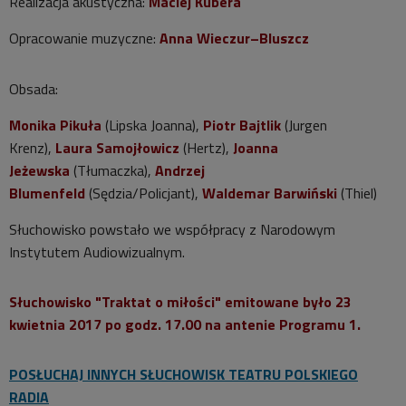
Realizacja akustyczna:
Maciej Kubera
Opracowanie muzyczne:
Anna Wieczur–Bluszcz
Obsada:
Monika Pikuła
(Lipska Joanna),
Piotr Bajtlik
(Jurgen
Krenz),
Laura Samojłowicz
(Hertz),
Joanna
Jeżewska
(Tłumaczka),
Andrzej
Blumenfeld
(Sędzia/Policjant),
Waldemar Barwiński
(Thiel)
Słuchowisko powstało we współpracy z Narodowym
Instytutem Audiowizualnym.
Słuchowisko "Traktat o miłości" emitowane było 23
kwietnia 2017 po godz. 17.00 na antenie Programu 1.
POSŁUCHAJ INNYCH SŁUCHOWISK TEATRU POLSKIEGO
RADIA