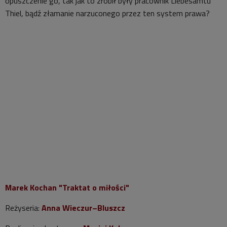
opuszczenie go, tak jak to zrobił były pracownik Liebesamtu
Thiel, bądź złamanie narzuconego przez ten system prawa?
Marek Kochan "Traktat o miłości"
Reżyseria:
Anna Wieczur–Bluszcz