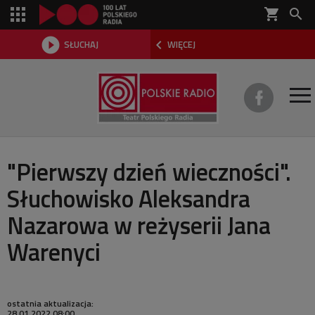
shopping_cart



SŁUCHAJ
WIĘCEJ

O TEATRZE
"Pierwszy dzień wieczności".
Słuchowisko Aleksandra
REPERTUAR
Nazarowa w reżyserii Jana
SŁUCHOWISKA
Warenyci
AKTUALNOŚCI
DWA TEATRY 2026
ostatnia aktualizacja:
28.01.2022 08:00