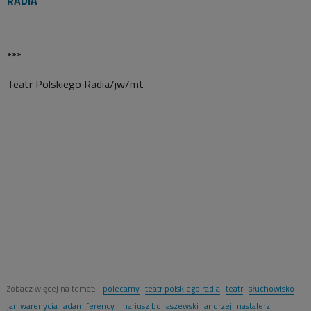
RADIA
***
Teatr Polskiego Radia/jw/mt
Zobacz więcej na temat:
polecamy
teatr polskiego radia
teatr
słuchowisko
jan warenycia
adam ferency
mariusz bonaszewski
andrzej mastalerz