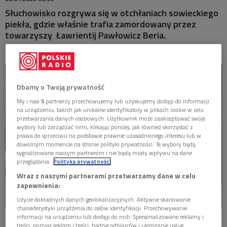
MISTRZOWIE
Słuchowisko rozgrywa się w otchłaniach sowieckiego
piekła, gdzie właśnie trafia zamordowany przez
MATYSIAKOWIE
towarzyszy Ławrientij Pawłowicz Beria.
W JEZIORANACH
Dbamy o Twoją prywatność
My i nasi
5
partnerzy przechowujemy lub uzyskujemy dostęp do informacji
na urządzeniu, takich jak unikalne identyfikatory w plikach cookie w celu
przetwarzania danych osobowych. Użytkownik może zaakceptować swoje
wybory lub zarządzać nimi, klikając poniżej, jak również skorzystać z
prawa do sprzeciwu na podstawie prawnie uzasadnionego interesu lub w
dowolnym momencie na stronie polityki prywatności. Te wybory będą
sygnalizowane naszym partnerom i nie będą miały wpływu na dane
przeglądania.
Polityka prywatności
Wraz z naszymi partnerami przetwarzamy dane w celu
zapewnienia:
Użycie dokładnych danych geolokalizacyjnych. Aktywne skanowanie
charakterystyki urządzenia do celów identyfikacji. Przechowywanie
informacji na urządzeniu lub dostęp do nich. Spersonalizowane reklamy i
Kadr z nagrania słuchowiska "Pierwszy dzień wieczności"
Foto: W. Kusiński
treści, pomiar reklam i treści, badnie odbiorców i ulepszanie usług.