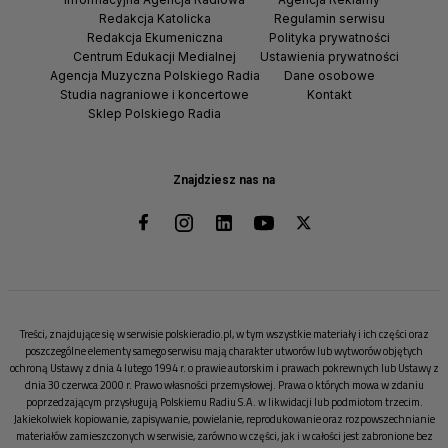
Redakcja Katolicka
Regulamin serwisu
Redakcja Ekumeniczna
Polityka prywatności
Centrum Edukacji Medialnej
Ustawienia prywatności
Agencja Muzyczna Polskiego Radia
Dane osobowe
Studia nagraniowe i koncertowe
Kontakt
Sklep Polskiego Radia
Znajdziesz nas na
Treści, znajdujące się w serwisie polskieradio.pl, w tym wszystkie materiały i ich części oraz
poszczególne elementy samego serwisu mają charakter utworów lub wytworów objętych
ochroną Ustawy z dnia 4 lutego 1994 r. o prawie autorskim i prawach pokrewnych lub Ustawy z
dnia 30 czerwca 2000 r. Prawo własności przemysłowej. Prawa o których mowa w zdaniu
poprzedzającym przysługują Polskiemu Radiu S.A. w likwidacji lub podmiotom trzecim.
Jakiekolwiek kopiowanie, zapisywanie, powielanie, reprodukowanie oraz rozpowszechnianie
materiałów zamieszczonych w serwisie, zarówno w części, jak i w całości jest zabronione bez