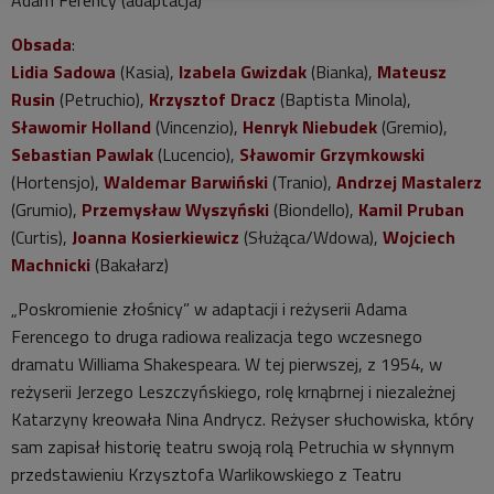
Adam Ferency (adaptacja)
Obsada
:
Lidia Sadowa
(Kasia),
Izabela Gwizdak
(Bianka),
Mateusz
Rusin
(Petruchio),
Krzysztof Dracz
(Baptista Minola),
Sławomir Holland
(Vincenzio),
Henryk Niebudek
(Gremio),
Sebastian Pawlak
(Lucencio),
Sławomir Grzymkowski
(Hortensjo),
Waldemar Barwiński
(Tranio),
Andrzej Mastalerz
(Grumio),
Przemysław Wyszyński
(Biondello),
Kamil Pruban
(Curtis),
Joanna Kosierkiewicz
(Służąca/Wdowa),
Wojciech
Machnicki
(Bakałarz)
„Poskromienie złośnicy” w adaptacji i reżyserii Adama
Ferencego to druga radiowa realizacja tego wczesnego
dramatu Williama Shakespeara. W tej pierwszej, z 1954, w
reżyserii Jerzego Leszczyńskiego, rolę krnąbrnej i niezależnej
Katarzyny kreowała Nina Andrycz. Reżyser słuchowiska, który
sam zapisał historię teatru swoją rolą Petruchia w słynnym
przedstawieniu Krzysztofa Warlikowskiego z Teatru