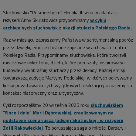
Słuchowisko "Rosmersholm" Henrika Ibsena w adaptacji i
reżyserii Anny Skuratowicz przypominamy
w cyklu
archiwalnych słuchowisk z okazji stulecia Polskiego Radia.
Raz w miesiącu zapraszamy Państwa w sentymentalną podróż
przez dźwięki, emocje i historie zapisane w archiwach Teatru
Polskiego Radia. Przypominamy słuchowiska, które tworzyli
mistrzowie mikrofonu, dzieła, które poruszały, inspirowały i
budowały wyobraźnię słuchaczy przez dekady. Każdej emisji
towarzyszą audycje Martyny Podolskiej, w których odkrywamy
kulisy powstawania tych wyjątkowych realizacji i poznajemy ich
kontekst historyczny oraz artystyczny.
Cykl rozpoczęliśmy 20 września 2025 roku
słuchowiskiem
"Noce i dnie" Marii Dąbrowskiej, zrealizowanym na
podstawie scenariusza Jadwigi Skotnickiej i w reżyserii
Zofii Rakowieckiej
. To poruszająca saga o miłości Barbary i
Bogumiła Niechciców. W roli Barbary Niechcic - Danuta