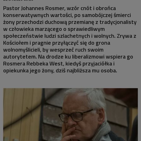
MISTRZOWIE
Pastor Johannes Rosmer, wzór cnót i obrońca
konserwatywnych wartości, po samobójczej śmierci
MATYSIAKOWIE
żony przechodzi duchową przemianę z tradycjonalisty
w człowieka marzącego o sprawiedliwym
społeczeństwie ludzi szlachetnych i wolnych. Zrywa z
W JEZIORANACH
Kościołem i pragnie przyłączyć się do grona
wolnomyślicieli, by wesprzeć ruch swoim
autorytetem. Na drodze ku liberalizmowi wspiera go
Rosmera Rebbeka West, kiedyś przyjaciółka i
opiekunka jego żony, dziś najbliższa mu osoba.