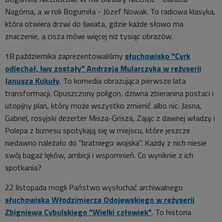
Nagórna, a w roli Bogumiła - Józef Nowak. To radiowa klasyka,
która otwiera drzwi do świata, gdzie każde słowo ma
znaczenie, a cisza mówi więcej niż tysiąc obrazów.
18 października zaprezentowaliśmy
słuchowisko "Cyrk
odjechał, lwy zostały" Andrzeja Mularczyka w reżyserii
Janusza Kukuły
. To komedia obrazująca pierwsze lata
transformacji. Opuszczony poligon, dziwna zbieranina postaci i
utopijny plan, który może wszystko zmienić albo nic. Jasna,
Gabriel, rosyjski dezerter Misza-Grisza, Zając z dawnej władzy i
Polepa z biznesu spotykają się w miejscu, które jeszcze
niedawno należało do "bratniego wojska". Każdy z nich niesie
swój bagaż lęków, ambicji i wspomnień. Co wyniknie z ich
spotkania?
22 listopada mogli Państwo wysłuchać archiwalnego
słuchowiska Włodzimierza Odojewskiego w reżyserii
Zbigniewa Cybulskiego "Wielki człowiek"
. To historia