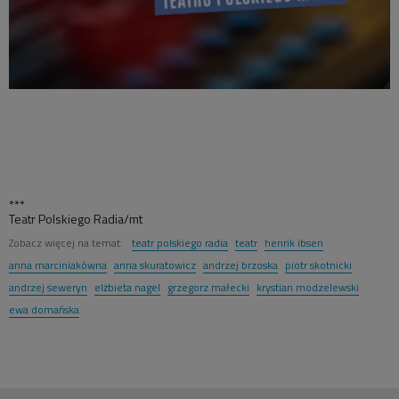
***
Teatr Polskiego Radia/mt
Zobacz więcej na temat:
teatr polskiego radia
teatr
henrik ibsen
anna marciniakówna
anna skuratowicz
andrzej brzoska
piotr skotnicki
andrzej seweryn
elżbieta nagel
grzegorz małecki
krystian modzelewski
ewa domańska