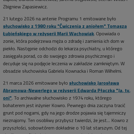
Zbigniew Zapasiewicz.
21 lutego 2026 na antenie Programu 1 emitowane było
słuchowisko z 1980 roku "Ćwiczenia z aniołem" Tomasza
Łubieńskiego w reżyserii Marii Wachowiak
. Opowiada o
zonie, która podejrzewa męża o zdradę i zamienia ich dom w
piekło. Następnie odchodzi do lekarza psychiatry, u którego
zasięgała porad, co do swojego zdrowia psychicznego i
decyduje się na podjęcie leczenia w zakładzie zamkniętym. W
obsadzie słuchowiska Gabriela Kownacka i Roman Wilhelmi.
21 marca 2026 emitowane było
słuchowisko Jarosława
Abramowa-Newerlego w reżyserii Edwarda Płaczka "Ja, ty,
oni"
. To archiwalne słuchowisko z 1974 roku, którego
bohaterem jest inżynier Kowro. Pewnego dnia zaczyna tracić
grunt pod nogami, gdy na jego drodze pojawia się tajemniczy
nieznajomy. Ten osobliwy przybysz twierdzi, że jest… Kowro z
przyszłości, sobowtórem dokładnie o 10 lat starszym. Od tej