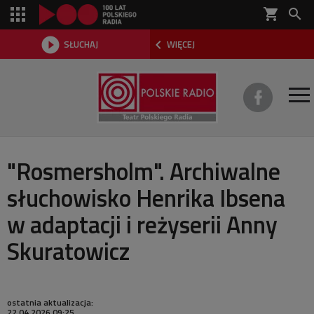
shopping_cart



SŁUCHAJ
WIĘCEJ

O TEATRZE
"Rosmersholm". Archiwalne
słuchowisko Henrika Ibsena
REPERTUAR
w adaptacji i reżyserii Anny
SŁUCHOWISKA
Skuratowicz
AKTUALNOŚCI
DWA TEATRY 2026
ostatnia aktualizacja:
22.04.2026 09:25