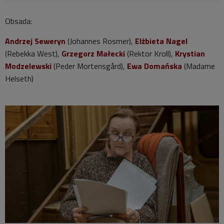
Obsada:
Andrzej Seweryn
(Johannes Rosmer),
Elżbieta Nagel
(Rebekka West),
Grzegorz Małecki
(Rektor Kroll),
Krystian
Modzelewski
(Peder Mortensgård),
Ewa Domańska
(Madame
Helseth)