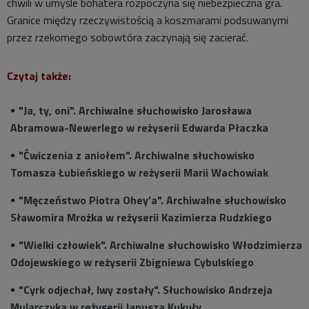
chwili w umyśle bohatera rozpoczyna się niebezpieczna gra.
Granice między rzeczywistością a koszmarami podsuwanymi
przez rzekomego sobowtóra zaczynają się zacierać.
Czytaj także:
"Ja, ty, oni". Archiwalne słuchowisko Jarosława
Abramowa-Newerlego w reżyserii Edwarda Płaczka
"Ćwiczenia z aniołem". Archiwalne słuchowisko
Tomasza Łubieńskiego w reżyserii Marii Wachowiak
"Męczeństwo Piotra Ohey’a". Archiwalne słuchowisko
Sławomira Mrożka w reżyserii Kazimierza Rudzkiego
"Wielki człowiek". Archiwalne słuchowisko Włodzimierza
Odojewskiego w reżyserii Zbigniewa Cybulskiego
"Cyrk odjechał, lwy zostały". Słuchowisko Andrzeja
Mularczyka w reżyserii Janusza Kukuły