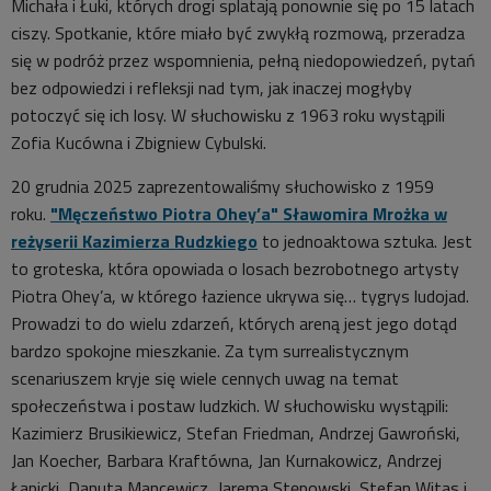
Michała i Łuki, których drogi splatają ponownie się po 15 latach
ciszy. Spotkanie, które miało być zwykłą rozmową, przeradza
się w podróż przez wspomnienia, pełną niedopowiedzeń, pytań
bez odpowiedzi i refleksji nad tym, jak inaczej mogłyby
potoczyć się ich losy. W słuchowisku z 1963 roku wystąpili
Zofia Kucówna i Zbigniew Cybulski.
20 grudnia 2025 zaprezentowaliśmy słuchowisko z 1959
roku.
"Męczeństwo Piotra Ohey’a" Sławomira Mrożka w
reżyserii Kazimierza Rudzkiego
to jednoaktowa sztuka. Jest
to groteska, która opowiada o losach bezrobotnego artysty
Piotra Ohey’a, w którego łazience ukrywa się… tygrys ludojad.
Prowadzi to do wielu zdarzeń, których areną jest jego dotąd
bardzo spokojne mieszkanie. Za tym surrealistycznym
scenariuszem kryje się wiele cennych uwag na temat
społeczeństwa i postaw ludzkich. W słuchowisku wystąpili:
Kazimierz Brusikiewicz, Stefan Friedman, Andrzej Gawroński,
Jan Koecher, Barbara Kraftówna, Jan Kurnakowicz, Andrzej
Łapicki, Danuta Mancewicz, Jarema Stępowski, Stefan Witas i