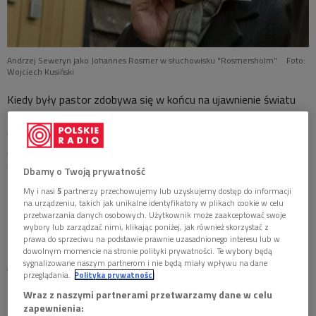
Andrzej Seweryn jako Johannes Rosmer w słuchowisku "Rosmersholm"
Foto:
Wojciech Kusiński
Kiedy były pastor zdobywa się w końcu na ujawnienie światu
swoich nowych poglądów, na światło dzienne zaczynają
wychodzić fakty dotyczące przeszłości zmarłej żony Rosmera
oraz prawdziwych motywów działania Rebbeki.
Słuchowisko powstało w 2021 roku.
Dbamy o Twoją prywatność
My i nasi
5
partnerzy przechowujemy lub uzyskujemy dostęp do informacji
na urządzeniu, takich jak unikalne identyfikatory w plikach cookie w celu
Henrik Ibsen "Rosmersholm"
przetwarzania danych osobowych. Użytkownik może zaakceptować swoje
wybory lub zarządzać nimi, klikając poniżej, jak również skorzystać z
Przekład:
Anna Marciniakówna
prawa do sprzeciwu na podstawie prawnie uzasadnionego interesu lub w
dowolnym momencie na stronie polityki prywatności. Te wybory będą
sygnalizowane naszym partnerom i nie będą miały wpływu na dane
Adaptacja:
Anna Skuratowicz
przeglądania.
Polityka prywatności
Reżyseria:
Anna Skuratowicz
Wraz z naszymi partnerami przetwarzamy dane w celu
zapewnienia: