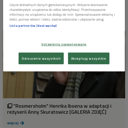
Reżyseria dźwięku:
Andrzej Brzoska
Użycie dokładnych danych geolokalizacyjnych. Aktywne skanowanie
charakterystyki urządzenia do celów identyfikacji. Przechowywanie
Muzyka:
Piotr Skotnicki
informacji na urządzeniu lub dostęp do nich. Spersonalizowane reklamy i
treści, pomiar reklam i treści, badnie odbiorców i ulepszanie usług.
Lista partnerów (dostawców)
Ustawienia zaawansowane
Odrzucenie wszystkich
Akceptuję wszystkie
"Rosmersholm" Henrika Ibsena w adaptacji i

reżyserii Anny Skuratowicz [GALERIA ZDJĘĆ]
więcej
