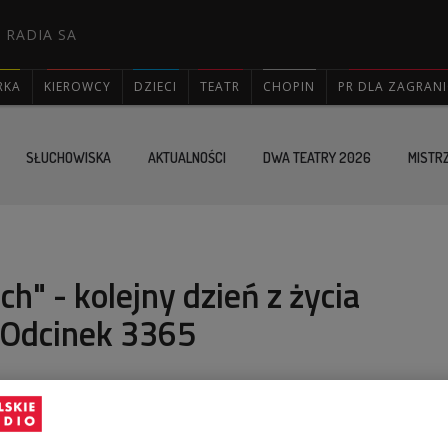
 RADIA SA
RKA
KIEROWCY
DZIECI
TEATR
CHOPIN
PR DLA ZAGRAN

SŁUCHOWISKA
AKTUALNOŚCI
DWA TEATRY 2026
MISTR
h" - kolejny dzień z życia
 Odcinek 3365
 Adam Jabłoński, by osobiście podziękować księdzu
ne słowa wypowiedziane w czasie pogrzebu Ireny.