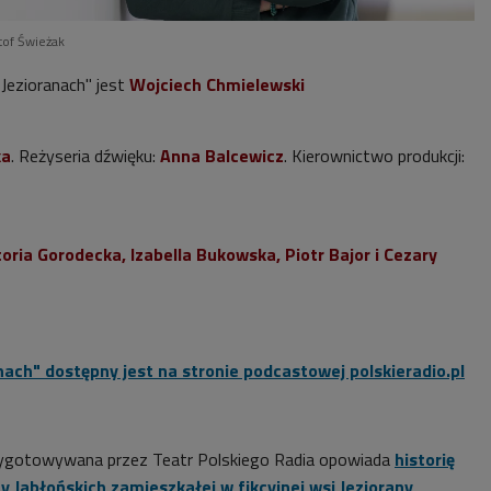
tof Świeżak
Jezioranach" jest
Wojciech Chmielewski
ka
. Reżyseria dźwięku:
Anna Balcewicz
. Kierownictwo produkcji:
oria Gorodecka, Izabella Bukowska, Piotr Bajor i Cezary
ach" dostępny jest na stronie podcastowej polskieradio.pl
ygotowywana przez Teatr Polskiego Radia opowiada
historię
y Jabłońskich zamieszkałej w fikcyjnej wsi Jeziorany