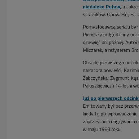
niedaleko Puław
, a także
strażaków. Opowieść jest 
Pomysłodawcą serialu był
Pierwszy półgodzinny odcin
dziewięć dni później. Auto
Milczarek, a reżyserem Bro
Obsadę pierwszego odcinka 
narratora powieści, Kazimie
Żabczyńska, Zygmunt Kęst
Paluszkiewicz i 14-letni w
Już po pierwszych odcink
Emitowany był bez przerwy
kiedy to po wprowadzeniu 
zaprzestaniu nagrywania n
w maju 1983 roku.