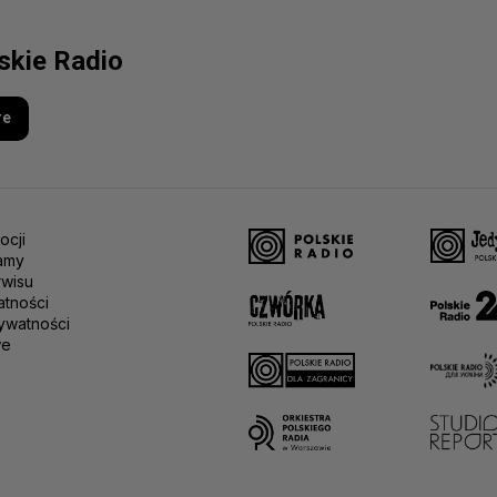
lskie Radio
re
ocji
amy
rwisu
atności
ywatności
we