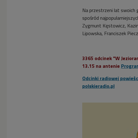
Na przestrzeni lat swoich
spośród najpopularniejszyc
Zygmunt Kęstowicz, Kazimie
Lipowska, Franciszek Piec
3365 odcinek "W Jezioran
13.15 na antenie
Progra
Odcinki radiowej powieś
polskieradio.pl