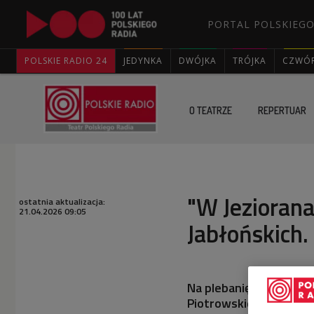
PORTAL POLSKIEGO
POLSKIE RADIO 24
JEDYNKA
DWÓJKA
TRÓJKA
CZWÓ
O TEATRZE
REPERTUAR
"W Jezioranac
ostatnia aktualizacja:
21.04.2026 09:05
Jabłońskich.
Na plebanię przychodzi
Piotrowskiemu za pięk