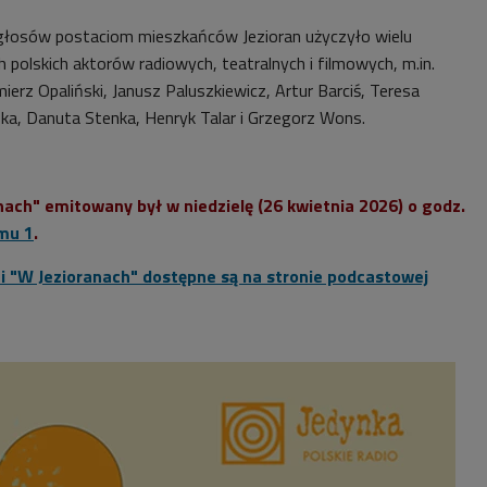
 głosów postaciom mieszkańców Jezioran użyczyło wielu
h polskich aktorów radiowych, teatralnych i filmowych, m.in.
rz Opaliński, Janusz Paluszkiewicz, Artur Barciś, Teresa
zka, Danuta Stenka, Henryk Talar i Grzegorz Wons.
ach" emitowany był w niedzielę (26 kwietnia 2026) o godz.
mu 1
.
ci "W Jezioranach" dostępne są na stronie podcastowej