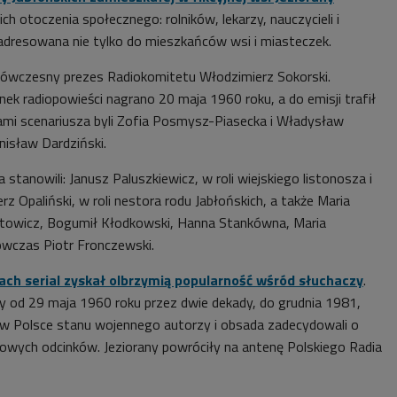
 ich otoczenia społecznego: rolników, lekarzy, nauczycieli i
adresowana nie tylko do mieszkańców wsi i miasteczek.
 ówczesny prezes Radiokomitetu Włodzimierz Sokorski.
ek radiopowieści nagrano 20 maja 1960 roku, a do emisji trafił
rami scenariusza byli Zofia Posmysz-Piasecka i Władysław
nisław Dardziński.
stanowili: Janusz Paluszkiewicz, w roli wiejskiego listonosza i
rz Opaliński, w roli nestora rodu Jabłońskich, a także Maria
owicz, Bogumił Kłodkowski, Hanna Stankówna, Maria
ówczas Piotr Fronczewski.
ach serial zyskał olbrzymią popularność wśród słuchaczy
.
 od 29 maja 1960 roku przez dwie dekady, do grudnia 1981,
w Polsce stanu wojennego autorzy i obsada zadecydowali o
owych odcinków. Jeziorany powróciły na antenę Polskiego Radia