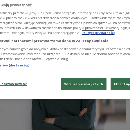
oną Stawską i obecną na plebanii Tusią Włodarską
Twoją prywatność
ę Adama, która w różnych sytuacjach była wobec nich
artnerzy przechowujemy lub uzyskujemy dostęp do informacji na urządzeniu, takich jak
Pojawia się też Beata Starzyńska, żeby zamówić mszę
ory w plikach cookie w celu przetwarzania danych osobowych. Użytkownik może zaakcep
śka Srokę.
arządzać nimi, klikając poniżej, jak również skorzystać z prawa do sprzeciwu na podsta
go interesu lub w dowolnym momencie na stronie polityki prywatności. Te wybory będą 
nerom i nie będą miały wpływu na dane przeglądania.
Polityka prywatności
szymi partnerami przetwarzamy dane w celu zapewnienia:
dnych danych geolokalizacyjnych. Aktywne skanowanie charakterystyki urządzenia do ce
i. Przechowywanie informacji na urządzeniu lub dostęp do nich. Spersonalizowane reklamy 
m i treści, badnie odbiorców i ulepszanie usług.
nerów (dostawców)
a zaawansowane
Odrzucenie wszystkich
Akceptuj