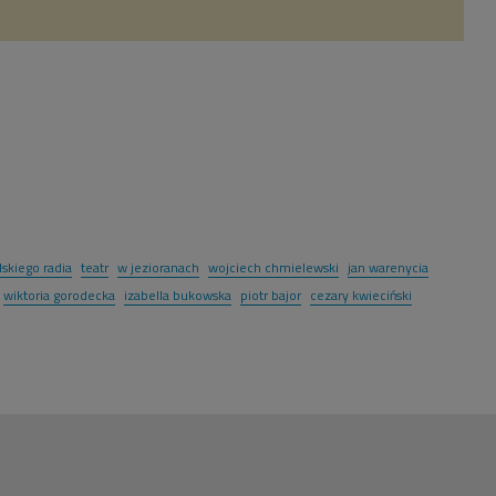
lskiego radia
teatr
w jezioranach
wojciech chmielewski
jan warenycia
wiktoria gorodecka
izabella bukowska
piotr bajor
cezary kwieciński