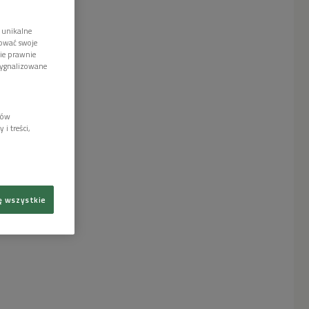
 unikalne
tować swoje
wie prawnie
sygnalizowane
lów
i treści,
ę wszystkie