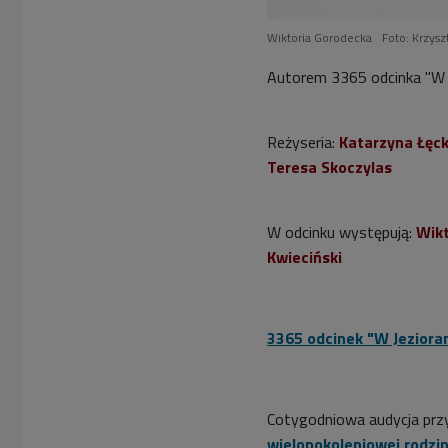
Wiktoria Gorodecka
Foto: Krzysz
Autorem 3365 odcinka "W 
Reżyseria:
Katarzyna Łęc
Teresa Skoczylas
W odcinku występują:
Wikt
Kwieciński
3365 odcinek "W Jezioran
Cotygodniowa audycja prz
wielopokoleniowej rodzin