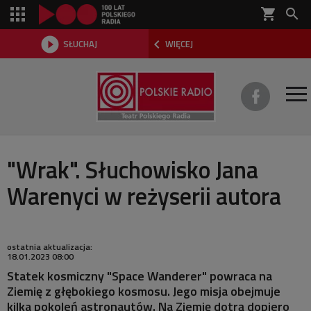
shopping_cart



SŁUCHAJ
WIĘCEJ

O TEATRZE
"Wrak". Słuchowisko Jana
Warenyci w reżyserii autora
REPERTUAR
SŁUCHOWISKA
ostatnia aktualizacja:
AKTUALNOŚCI
18.01.2023 08:00
Statek kosmiczny "Space Wanderer" powraca na
DWA TEATRY 2026
Ziemię z głębokiego kosmosu. Jego misja obejmuje
kilka pokoleń astronautów. Na Ziemię dotrą dopiero