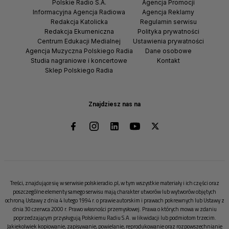
Polskie Radio S.A.
Agencja Promocji
Informacyjna Agencja Radiowa
Agencja Reklamy
Redakcja Katolicka
Regulamin serwisu
Redakcja Ekumeniczna
Polityka prywatności
Centrum Edukacji Medialnej
Ustawienia prywatności
Agencja Muzyczna Polskiego Radia
Dane osobowe
Studia nagraniowe i koncertowe
Kontakt
Sklep Polskiego Radia
Znajdziesz nas na
Treści, znajdujące się w serwisie polskieradio.pl, w tym wszystkie materiały i ich części oraz
poszczególne elementy samego serwisu mają charakter utworów lub wytworów objętych
ochroną Ustawy z dnia 4 lutego 1994 r. o prawie autorskim i prawach pokrewnych lub Ustawy z
dnia 30 czerwca 2000 r. Prawo własności przemysłowej. Prawa o których mowa w zdaniu
poprzedzającym przysługują Polskiemu Radiu S.A. w likwidacji lub podmiotom trzecim.
Jakiekolwiek kopiowanie, zapisywanie, powielanie, reprodukowanie oraz rozpowszechnianie