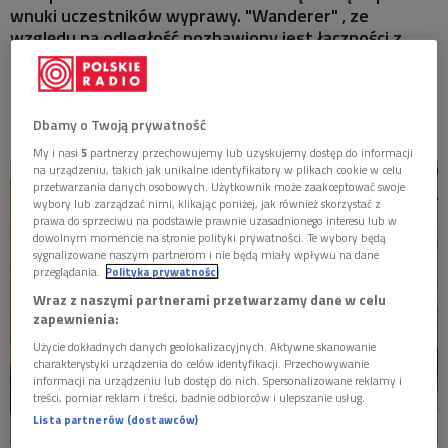
wnuki uczestników wyprawy. "Wanderer" , ze
MISTRZOWIE
względu na odległość pozbawiony jest łączności z
Ziemią. Kosmonauci nie wiedzą na jakim poziomie
MATYSIAKOWIE
znajduje się obecnie nauka i jakie są uwarunkowania
społeczne.
W JEZIORANACH
Dbamy o Twoją prywatność
My i nasi
5
partnerzy przechowujemy lub uzyskujemy dostęp do informacji
na urządzeniu, takich jak unikalne identyfikatory w plikach cookie w celu
przetwarzania danych osobowych. Użytkownik może zaakceptować swoje
wybory lub zarządzać nimi, klikając poniżej, jak również skorzystać z
prawa do sprzeciwu na podstawie prawnie uzasadnionego interesu lub w
dowolnym momencie na stronie polityki prywatności. Te wybory będą
sygnalizowane naszym partnerom i nie będą miały wpływu na dane
przeglądania.
Polityka prywatności
Wraz z naszymi partnerami przetwarzamy dane w celu
zapewnienia:
Użycie dokładnych danych geolokalizacyjnych. Aktywne skanowanie
charakterystyki urządzenia do celów identyfikacji. Przechowywanie
informacji na urządzeniu lub dostęp do nich. Spersonalizowane reklamy i
treści, pomiar reklam i treści, badnie odbiorców i ulepszanie usług.
Lista partnerów (dostawców)